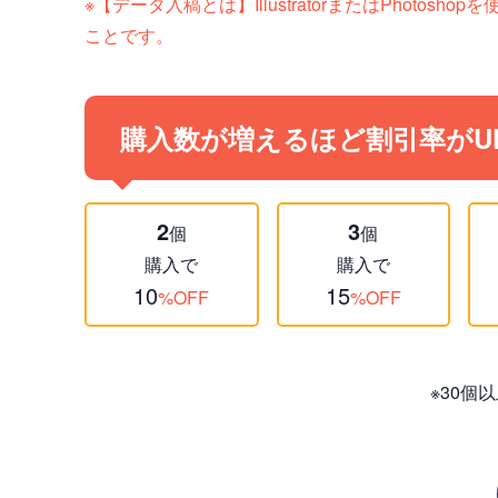
※【データ入稿とは】IllustratorまたはPh
ことです。
購入数が増えるほど割引率がU
2
3
個
個
購入で
購入で
10
15
%OFF
%OFF
※30