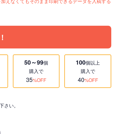
ど）手を加えなくてもそのまま印刷できるデータを入稿する
！
50～99
100
個
個以上
購入で
購入で
35
40
%OFF
%OFF
下さい。