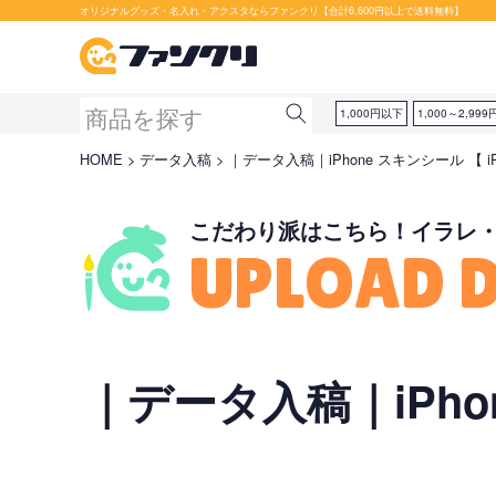
セット購入が断然お得です！
オリジナルグッズ・名入れ・アクスタならファンクリ【合計6,600円以上で送料無料】
1,000円以下
1,000～2,999
HOME
データ入稿
｜データ入稿｜iPhone スキンシール 【 iPh
こだわり派はこちら！イラレ
UPLOAD 
｜データ入稿｜iPhon