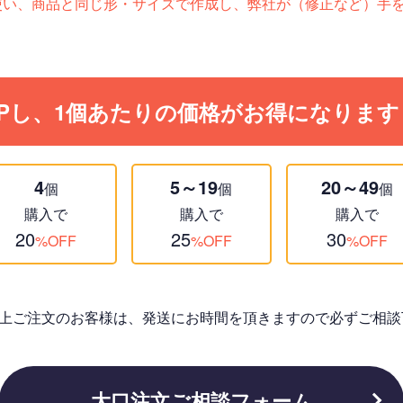
otoshopを使い、商品と同じ形・サイズで作成し、弊社が（修正な
Pし、1個あたりの価格がお得になります
4
5～19
20～49
個
個
個
購入で
購入で
購入で
20
25
30
%OFF
%OFF
%OFF
個以上ご注文のお客様は、発送にお時間を頂きますので必ずご相談
大口注文ご相談フォーム