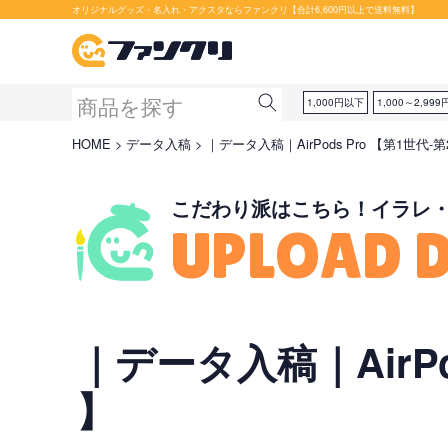
セット購入が断然お得です！
オリジナルグッズ・名入れ・アクスタならファンクリ【合計6,600円以上で送料無料】
1,000円以下
1,000～2,999
HOME
データ入稿
｜データ入稿｜AirPods Pro 【第1世代
こだわり派はこちら！イラレ
UPLOAD 
｜データ入稿｜AirP
】