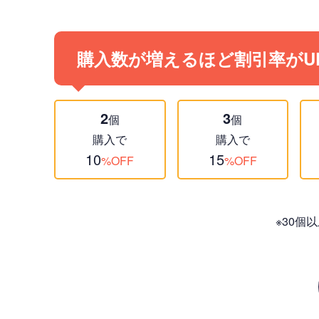
購入数が増えるほど割引率がU
2
3
個
個
購入で
購入で
10
15
%OFF
%OFF
※30