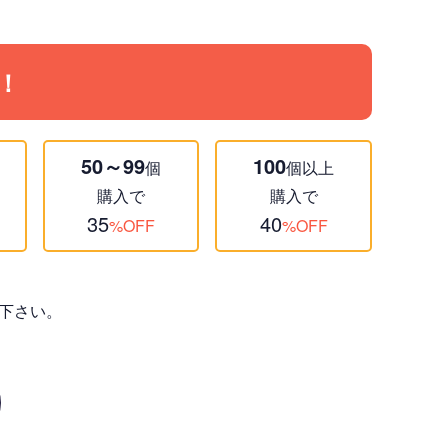
！
50～99
100
個
個以上
購入で
購入で
35
40
%OFF
%OFF
下さい。