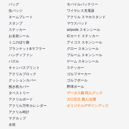
バッグ
モバイルバッテリー
缶バッジ
ワイヤレス充電器
ネームプレート
アクリル スマホスタンド
スタンプ
マウスパッド
ステッカー
airpods スキンシール
お名前シール
ICカード ステッカー
ミニのぼり旗
アイコス スキンシール
ブランケット&マフラー
グロー スキンシール
ハンディファン
プルーム スキンシール
パズル
ゲーム スキンシール
キャンバスプリント
ステッカー
アクリルブロック
ゴルフマーカー
クッションカバー
ゴルフボール
抱き枕カバー
野球ボール
タペストリー
データ入稿 同人グッズ
アクリルボード
大口注文 個人/企業
アクリル万年カレンダー
オリジナルデザイングッズ
アクリル時計
マグカップ
水筒