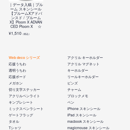
｜データ入稿｜プル
ーム スキンシール
【プルームXアドバ
ンスド / プルーム
X】Ploom X ADVAN
CED Ploom X ☆
¥
1,510
（税込）
Web deco シリーズ
アクリル キーホルダー
応援うちわ
アクリル マグネット
透明うちわ
キーホルダー
応援ボード
リールキーホルダー
メガホン
ピンズ
切り文字ステッカー
チャーム
アクリルペンライト
ブロックメモ
キンブレシート
ペン
ミックスペンラシート
iPhone スキンシール
ゲートフラッグ
iPad スキンシール
タオル
macbook スキンシール
Tシャツ
magicmouse スキンシール