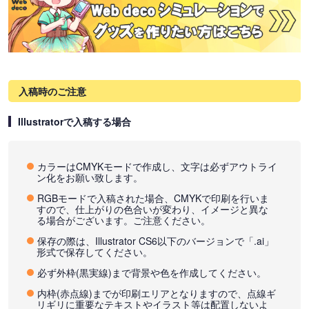
入稿時のご注意
Illustratorで入稿する場合
カラーはCMYKモードで作成し、文字は必ずアウトライ
ン化をお願い致します。
RGBモードで入稿された場合、CMYKで印刷を行いま
すので、仕上がりの色合いが変わり、イメージと異な
る場合がございます。ご注意ください。
保存の際は、Illustrator CS6以下のバージョンで「.ai」
形式で保存してください。
必ず外枠(黒実線)まで背景や色を作成してください。
内枠(赤点線)までが印刷エリアとなりますので、点線ギ
リギリに重要なテキストやイラスト等は配置しないよ