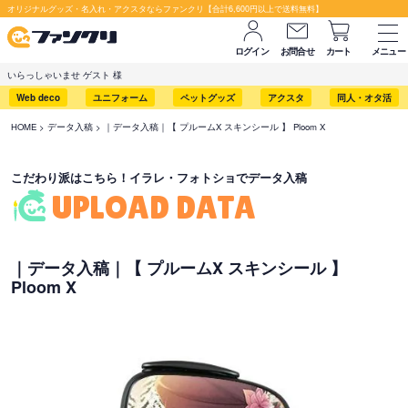
セット購入が断然お得です！
オリジナルグッズ・名入れ・アクスタならファンクリ【合計6,600円以上で送料無料】
ログイン
お問合せ
カート
メニュー
いらっしゃいませ ゲスト 様
Web deco
ユニフォーム
ペットグッズ
アクスタ
同人・オタ活
HOME
データ入稿
｜データ入稿｜【 プルームX スキンシール 】 Ploom X
こだわり派はこちら！イラレ・フォトショでデータ入稿
UPLOAD DATA
｜データ入稿｜【 プルームX スキンシール 】
Ploom X