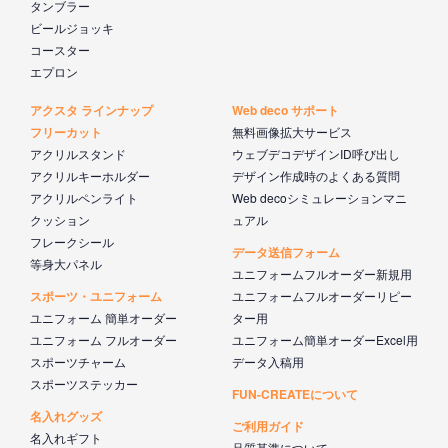
タンブラー
ビールジョッキ
コースター
エプロン
アクスタ ラインナップ
Web deco サポート
フリーカット
無料画像拡大サービス
アクリルスタンド
ウェブデコデザインID呼び出し
アクリルキーホルダー
デザイン作成時のよくある質問
アクリルペンライト
Web decoシミュレーションマニ
クッション
ュアル
フレークシール
データ送信フォーム
等身大パネル
ユニフォームフルオーダー新規用
スポーツ・ユニフォーム
ユニフォームフルオーダーリピー
ユニフォーム 簡単オーダー
ター用
ユニフォーム フルオーダー
ユニフォーム簡単オーダーExcel用
スポーツチャーム
データ入稿用
スポーツステッカー
FUN-CREATEについて
名入れグッズ
ご利用ガイド
名入れギフト
品質基準について