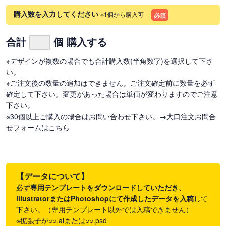
購入数を入力してください
※1個から購入可
必須
合計
個 購入する
※デザインが複数の場合でも合計購入数(半角数字)を選択して下さ
い。
※ご注文後の数量の追加はできません。ご注文確定前に数量を必ず
確定して下さい。変更があった場合は単価が変わりますのでご注意
下さい。
※30個以上ご購入の場合はお問い合わせ下さい。
→大口注文お問合
せフォームはこちら
【データについて】
必ず
専用テンプレートをダウンロードしていただき、
illustratorまたはPhotoshopにて作成したデータを入稿
して
下さい。（専用テンプレート以外では入稿できません）
※拡張子が○○.aiまたは○○.psd