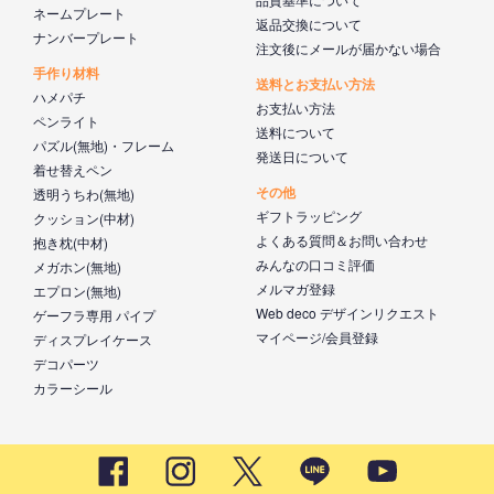
ネームプレート
返品交換について
ナンバープレート
注文後にメールが届かない場合
手作り材料
送料とお支払い方法
ハメパチ
お支払い方法
ペンライト
送料について
パズル(無地)・フレーム
発送日について
着せ替えペン
その他
透明うちわ(無地)
ギフトラッピング
クッション(中材)
よくある質問＆お問い合わせ
抱き枕(中材)
みんなの口コミ評価
メガホン(無地)
メルマガ登録
エプロン(無地)
Web deco デザインリクエスト
ゲーフラ専用 パイプ
マイページ/会員登録
ディスプレイケース
デコパーツ
カラーシール