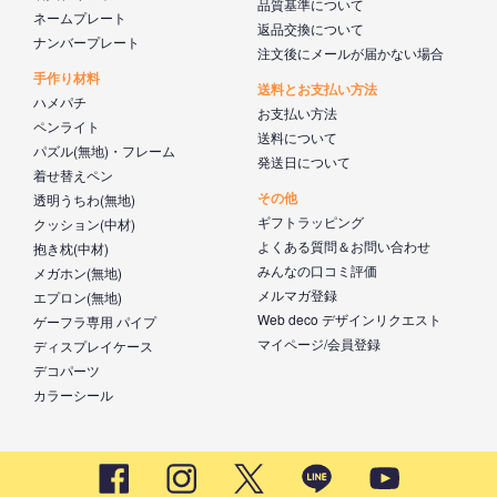
品質基準について
ネームプレート
返品交換について
ナンバープレート
注文後にメールが届かない場合
手作り材料
送料とお支払い方法
ハメパチ
お支払い方法
ペンライト
送料について
パズル(無地)・フレーム
発送日について
着せ替えペン
その他
透明うちわ(無地)
ギフトラッピング
クッション(中材)
よくある質問＆お問い合わせ
抱き枕(中材)
みんなの口コミ評価
メガホン(無地)
メルマガ登録
エプロン(無地)
Web deco デザインリクエスト
ゲーフラ専用 パイプ
マイページ/会員登録
ディスプレイケース
デコパーツ
カラーシール