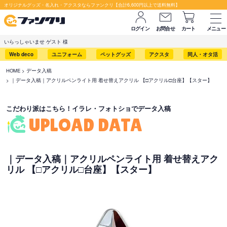
セット購入が断然お得です！
オリジナルグッズ・名入れ・アクスタならファンクリ【合計6,600円以上で送料無料】
ログイン
お問合せ
カート
メニュー
いらっしゃいませ ゲスト 様
Web deco
ユニフォーム
ペットグッズ
アクスタ
同人・オタ活
HOME
データ入稿
｜データ入稿｜アクリルペンライト用 着せ替えアクリル 【□アクリル□台座】【スター】
こだわり派はこちら！イラレ・フォトショでデータ入稿
UPLOAD DATA
｜データ入稿｜アクリルペンライト用 着せ替えアク
リル 【□アクリル□台座】【スター】