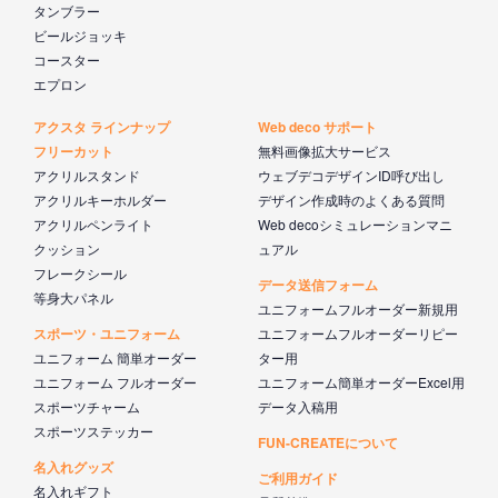
タンブラー
ビールジョッキ
コースター
エプロン
アクスタ ラインナップ
Web deco サポート
フリーカット
無料画像拡大サービス
アクリルスタンド
ウェブデコデザインID呼び出し
アクリルキーホルダー
デザイン作成時のよくある質問
アクリルペンライト
Web decoシミュレーションマニ
クッション
ュアル
フレークシール
データ送信フォーム
等身大パネル
ユニフォームフルオーダー新規用
スポーツ・ユニフォーム
ユニフォームフルオーダーリピー
ユニフォーム 簡単オーダー
ター用
ユニフォーム フルオーダー
ユニフォーム簡単オーダーExcel用
スポーツチャーム
データ入稿用
スポーツステッカー
FUN-CREATEについて
名入れグッズ
ご利用ガイド
名入れギフト