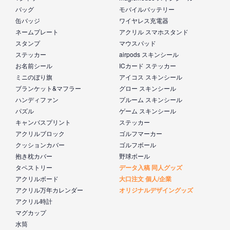
バッグ
モバイルバッテリー
缶バッジ
ワイヤレス充電器
ネームプレート
アクリル スマホスタンド
スタンプ
マウスパッド
ステッカー
airpods スキンシール
お名前シール
ICカード ステッカー
ミニのぼり旗
アイコス スキンシール
ブランケット&マフラー
グロー スキンシール
ハンディファン
プルーム スキンシール
パズル
ゲーム スキンシール
キャンバスプリント
ステッカー
アクリルブロック
ゴルフマーカー
クッションカバー
ゴルフボール
抱き枕カバー
野球ボール
タペストリー
データ入稿 同人グッズ
アクリルボード
大口注文 個人/企業
アクリル万年カレンダー
オリジナルデザイングッズ
アクリル時計
マグカップ
水筒