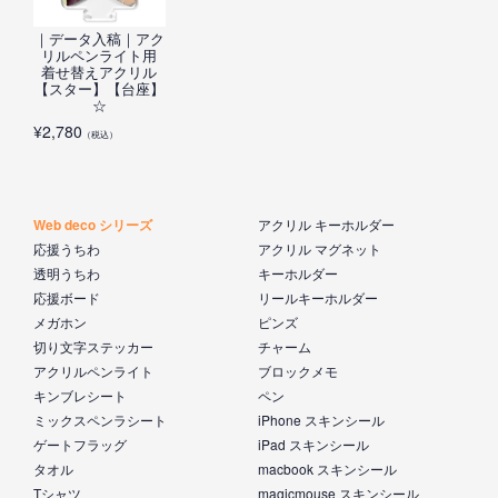
｜データ入稿｜アク
リルペンライト用
着せ替えアクリル
【スター】【台座】
☆
¥
2,780
（税込）
Web deco シリーズ
アクリル キーホルダー
応援うちわ
アクリル マグネット
透明うちわ
キーホルダー
応援ボード
リールキーホルダー
メガホン
ピンズ
切り文字ステッカー
チャーム
アクリルペンライト
ブロックメモ
キンブレシート
ペン
ミックスペンラシート
iPhone スキンシール
ゲートフラッグ
iPad スキンシール
タオル
macbook スキンシール
Tシャツ
magicmouse スキンシール