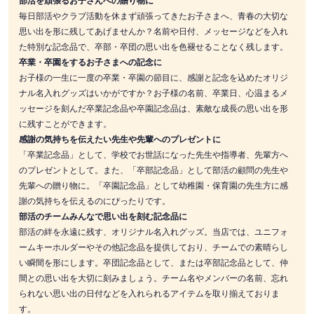
部活を頑張るお子さんへの贈り物に
毎日部活やクラブ活動を休まず頑張ってきたお子さまへ、青春の大切な
思い出を形に残してあげませんか？名前や日付、メッセージなどを入れ
た特別な記念品で、卒部・卒団の思い出を色褪せることなく残します。
卒業・卒園をするお子さまへの記念に
お子様の一生に一度の卒業・卒園の節目に、感謝と記念を込めたオリジ
ナル名入れグッズはいかがですか？お子様の名前、卒業日、心温まるメ
ッセージを刻んだ卒業記念品や卒園記念品は、素敵な成長の思い出を形
に残すことができます。
感謝の気持ちを伝えたい先生や先輩へのプレゼントに
「卒業記念品」として、学校でお世話になった先生や指導者、先輩方へ
のプレゼントとして。また、「卒部記念品」として部活の顧問の先生や
先輩への贈り物に。「卒園記念品」として幼稚園・保育園の先生方に感
謝の気持ちを伝えるのにぴったりです。
部活のチームみんなで思い出を刻む記念品に
部活の絆を永遠に残す、オリジナル名入れグッズ。当店では、ユニフォ
ームキーホルダーやその他記念品を提供しており、チームでの素晴らし
い瞬間を形にします。卒団記念品として、または卒部記念品として、仲
間との思い出を大切に刻みましょう。チーム名やメンバーの名前、忘れ
られない思い出の日付などを入れられるアイテムを取り揃えておりま
す。