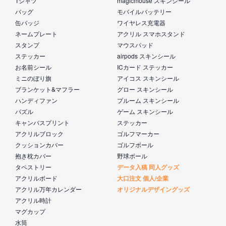
Tシャツ
magicmouse スキンシール
バッグ
モバイルバッテリー
缶バッジ
ワイヤレス充電器
ネームプレート
アクリル スマホスタンド
スタンプ
マウスパッド
ステッカー
airpods スキンシール
お名前シール
ICカード ステッカー
ミニのぼり旗
アイコス スキンシール
ブランケット&マフラー
グロー スキンシール
ハンディファン
プルーム スキンシール
パズル
ゲーム スキンシール
キャンバスプリント
ステッカー
アクリルブロック
ゴルフマーカー
クッションカバー
ゴルフボール
抱き枕カバー
野球ボール
タペストリー
データ入稿 同人グッズ
アクリルボード
大口注文 個人/企業
アクリル万年カレンダー
オリジナルデザイングッズ
アクリル時計
マグカップ
水筒