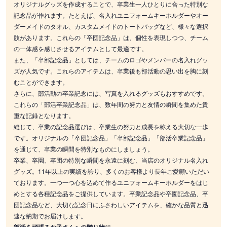
オリジナルグッズを作成することで、卒業生一人ひとりに合った特別な
記念品が作れます。たとえば、名入れユニフォームキーホルダーやオー
ダーメイドのタオル、カスタムメイドのトートバッグなど、様々な選択
肢があります。これらの「卒団記念品」は、個性を表現しつつ、チーム
の一体感を感じさせるアイテムとして最適です。
また、「卒部記念品」としては、チームのロゴやメンバーの名入れグッ
ズが人気です。これらのアイテムは、卒業後も部活動の思い出を胸に刻
むことができます。
さらに、部活動の卒業記念には、写真を入れるグッズもおすすめです。
これらの「部活卒業記念品」は、数年間の努力と友情の瞬間を集めた貴
重な記録となります。
総じて、卒業の記念品選びは、卒業生の努力と成長を称える大切な一歩
です。オリジナルの「卒団記念品」「卒部記念品」「部活卒業記念品」
を通じて、卒業の瞬間を特別なものにしましょう。
卒業、卒園、卒団の特別な瞬間を永遠に刻む、当店のオリジナル名入れ
グッズ。11年以上の実績を誇り、多くのお客様より長年ご愛顧いただい
ております。一つ一つ心を込めて作るユニフォームキーホルダーをはじ
めとする各種記念品をご提供しています。卒業記念品や卒園記念品、卒
団記念品など、大切な記念日にふさわしいアイテムを、確かな品質と迅
速な納期でお届けします。