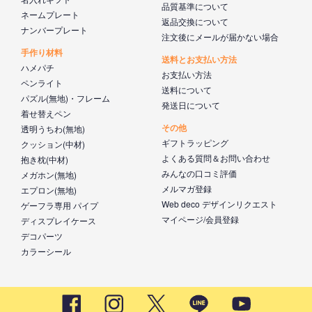
品質基準について
ネームプレート
返品交換について
ナンバープレート
注文後にメールが届かない場合
手作り材料
送料とお支払い方法
ハメパチ
お支払い方法
ペンライト
送料について
パズル(無地)・フレーム
発送日について
着せ替えペン
その他
透明うちわ(無地)
ギフトラッピング
クッション(中材)
よくある質問＆お問い合わせ
抱き枕(中材)
みんなの口コミ評価
メガホン(無地)
メルマガ登録
エプロン(無地)
Web deco デザインリクエスト
ゲーフラ専用 パイプ
マイページ/会員登録
ディスプレイケース
デコパーツ
カラーシール