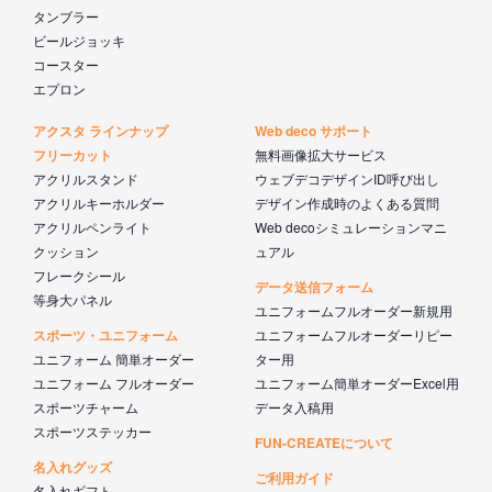
タンブラー
ビールジョッキ
コースター
エプロン
アクスタ ラインナップ
Web deco サポート
フリーカット
無料画像拡大サービス
アクリルスタンド
ウェブデコデザインID呼び出し
アクリルキーホルダー
デザイン作成時のよくある質問
アクリルペンライト
Web decoシミュレーションマニ
クッション
ュアル
フレークシール
データ送信フォーム
等身大パネル
ユニフォームフルオーダー新規用
スポーツ・ユニフォーム
ユニフォームフルオーダーリピー
ユニフォーム 簡単オーダー
ター用
ユニフォーム フルオーダー
ユニフォーム簡単オーダーExcel用
スポーツチャーム
データ入稿用
スポーツステッカー
FUN-CREATEについて
名入れグッズ
ご利用ガイド
名入れギフト