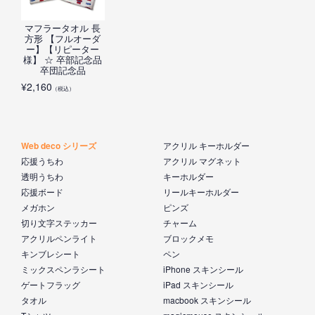
マフラータオル 長
方形 【フルオーダ
ー】【リピーター
様】 ☆ 卒部記念品
卒団記念品
¥
2,160
（税込）
Web deco シリーズ
アクリル キーホルダー
応援うちわ
アクリル マグネット
透明うちわ
キーホルダー
応援ボード
リールキーホルダー
メガホン
ピンズ
切り文字ステッカー
チャーム
アクリルペンライト
ブロックメモ
キンブレシート
ペン
ミックスペンラシート
iPhone スキンシール
ゲートフラッグ
iPad スキンシール
タオル
macbook スキンシール