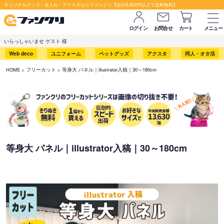
オリジナルグッズ・名入れ・アクスタならファンクリ【合計6,600円以上で送料無料】
ログイン
お問合せ
カート
メニュー
いらっしゃいませ ゲスト 様
Web deco
ユニフォーム
ペットグッズ
アクスタ
同人・オタ活
HOME
フリーカット
等身大 パネル｜illustrator入稿｜30～180cm
等身大 パネル｜illustrator入稿｜30～180cm