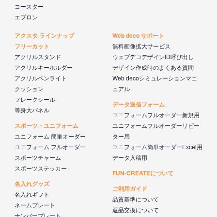
コースター
エプロン
アクスタ ラインナップ
Web deco サポート
フリーカット
無料画像拡大サービス
アクリルスタンド
ウェブデコデザインID呼び出し
アクリルキーホルダー
デザイン作成時のよくある質問
アクリルペンライト
Web decoシミュレーションマニ
クッション
ュアル
フレークシール
データ送信フォーム
等身大パネル
ユニフォームフルオーダー新規用
スポーツ・ユニフォーム
ユニフォームフルオーダーリピー
ユニフォーム 簡単オーダー
ター用
ユニフォーム フルオーダー
ユニフォーム簡単オーダーExcel用
スポーツチャーム
データ入稿用
スポーツステッカー
FUN-CREATEについて
名入れグッズ
ご利用ガイド
名入れギフト
品質基準について
ネームプレート
返品交換について
ナンバープレート