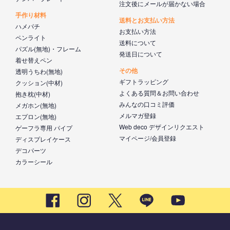
注文後にメールが届かない場合
手作り材料
送料とお支払い方法
ハメパチ
お支払い方法
ペンライト
送料について
パズル(無地)・フレーム
発送日について
着せ替えペン
その他
透明うちわ(無地)
ギフトラッピング
クッション(中材)
よくある質問＆お問い合わせ
抱き枕(中材)
みんなの口コミ評価
メガホン(無地)
メルマガ登録
エプロン(無地)
Web deco デザインリクエスト
ゲーフラ専用 パイプ
マイページ/会員登録
ディスプレイケース
デコパーツ
カラーシール