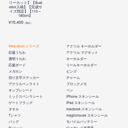
リーカット】【illust
rator入稿】【完成サ
イズ指定】【110～
180cm】
¥
15,400
（税込）
Web deco シリーズ
アクリル キーホルダー
応援うちわ
アクリル マグネット
透明うちわ
キーホルダー
応援ボード
リールキーホルダー
メガホン
ピンズ
切り文字ステッカー
チャーム
アクリルペンライト
ブロックメモ
キンブレシート
ペン
ミックスペンラシート
iPhone スキンシール
ゲートフラッグ
iPad スキンシール
タオル
macbook スキンシール
Tシャツ
magicmouse スキンシール
バッグ
モバイルバッテリー
缶バッジ
ワイヤレス充電器