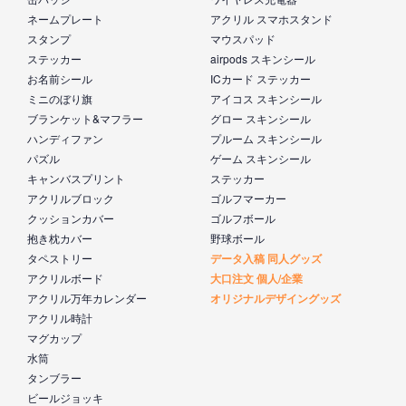
ネームプレート
アクリル スマホスタンド
スタンプ
マウスパッド
ステッカー
airpods スキンシール
お名前シール
ICカード ステッカー
ミニのぼり旗
アイコス スキンシール
ブランケット&マフラー
グロー スキンシール
ハンディファン
プルーム スキンシール
パズル
ゲーム スキンシール
キャンバスプリント
ステッカー
アクリルブロック
ゴルフマーカー
クッションカバー
ゴルフボール
抱き枕カバー
野球ボール
タペストリー
データ入稿 同人グッズ
アクリルボード
大口注文 個人/企業
アクリル万年カレンダー
オリジナルデザイングッズ
アクリル時計
マグカップ
水筒
タンブラー
ビールジョッキ