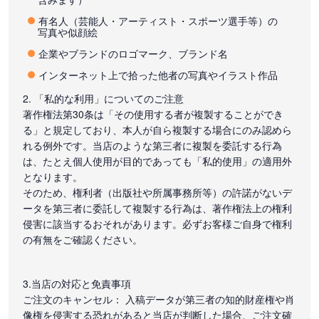
有名人（芸能人・アーティスト・スポーツ選手等）の
写真や似顔絵
企業やブランドのロゴマーク、ブランド名
インターネット上で拾った他者の写真やイラスト作品
2. 「私的な利用」についてのご注意
著作権法第30条は「その使用する者が複製することができ
る」と規定しており、本人が自ら複製する場合にのみ認めら
れる例外です。当店のような第三者に複製を委託する行為
は、たとえ個人使用が目的であっても「私的使用」の適用外
となります。
そのため、権利者（出版社や所属事務所等）の許諾がないデ
ータを第三者に委託して複製する行為は、著作権法上の権利
侵害に該当するおそれがあります。必ずお客様ご自身で権利
の有無をご確認ください。
3.当店の対応と免責事項
ご注文のキャンセル： 入稿データが第三者の知的財産権や肖
像権を侵害する恐れがあると当店が判断した場合、ご注文確