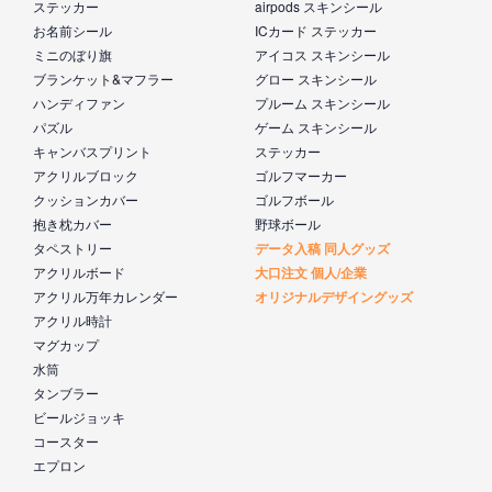
ステッカー
airpods スキンシール
お名前シール
ICカード ステッカー
ミニのぼり旗
アイコス スキンシール
ブランケット&マフラー
グロー スキンシール
ハンディファン
プルーム スキンシール
パズル
ゲーム スキンシール
キャンバスプリント
ステッカー
アクリルブロック
ゴルフマーカー
クッションカバー
ゴルフボール
抱き枕カバー
野球ボール
タペストリー
データ入稿 同人グッズ
アクリルボード
大口注文 個人/企業
アクリル万年カレンダー
オリジナルデザイングッズ
アクリル時計
マグカップ
水筒
タンブラー
ビールジョッキ
コースター
エプロン