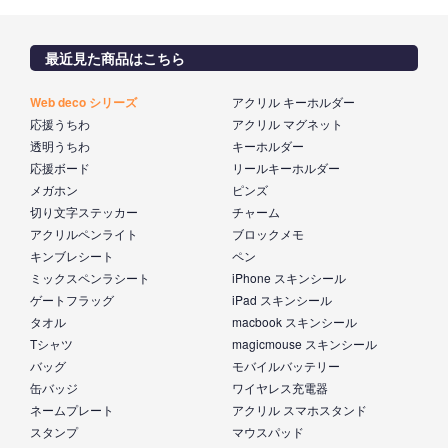
最近見た商品はこちら
Web deco シリーズ
アクリル キーホルダー
応援うちわ
アクリル マグネット
透明うちわ
キーホルダー
応援ボード
リールキーホルダー
メガホン
ピンズ
切り文字ステッカー
チャーム
アクリルペンライト
ブロックメモ
キンブレシート
ペン
ミックスペンラシート
iPhone スキンシール
ゲートフラッグ
iPad スキンシール
タオル
macbook スキンシール
Tシャツ
magicmouse スキンシール
バッグ
モバイルバッテリー
缶バッジ
ワイヤレス充電器
ネームプレート
アクリル スマホスタンド
スタンプ
マウスパッド