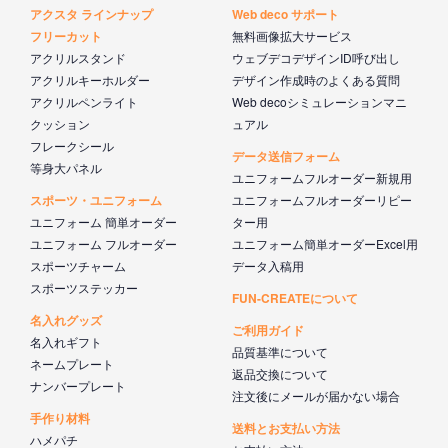
アクスタ ラインナップ
Web deco サポート
フリーカット
無料画像拡大サービス
アクリルスタンド
ウェブデコデザインID呼び出し
アクリルキーホルダー
デザイン作成時のよくある質問
アクリルペンライト
Web decoシミュレーションマニ
クッション
ュアル
フレークシール
データ送信フォーム
等身大パネル
ユニフォームフルオーダー新規用
スポーツ・ユニフォーム
ユニフォームフルオーダーリピー
ユニフォーム 簡単オーダー
ター用
ユニフォーム フルオーダー
ユニフォーム簡単オーダーExcel用
スポーツチャーム
データ入稿用
スポーツステッカー
FUN-CREATEについて
名入れグッズ
ご利用ガイド
名入れギフト
品質基準について
ネームプレート
返品交換について
ナンバープレート
注文後にメールが届かない場合
手作り材料
送料とお支払い方法
ハメパチ