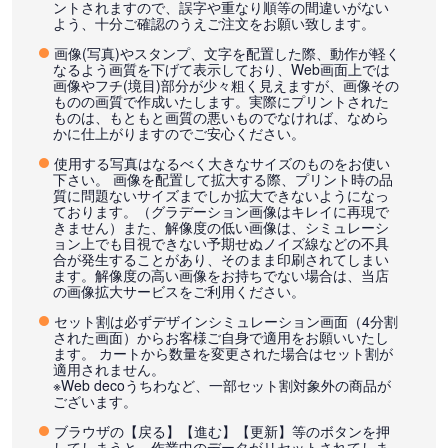
ントされますので、誤字や重なり順等の間違いがない
よう、十分ご確認のうえご注文をお願い致します。
画像(写真)やスタンプ、文字を配置した際、動作が軽く
なるよう画質を下げて表示しており、Web画面上では
画像やフチ(境目)部分が少々粗く見えますが、画像その
ものの画質で作成いたします。実際にプリントされた
ものは、もともと画質の悪いものでなければ、なめら
かに仕上がりますのでご安心ください。
使用する写真はなるべく大きなサイズのものをお使い
下さい。 画像を配置して拡大する際、プリント時の品
質に問題ないサイズまでしか拡大できないようになっ
ております。（グラデーション画像はキレイに再現で
きません）また、解像度の低い画像は、シミュレーシ
ョン上でも目視できない予期せぬノイズ線などの不具
合が発生することがあり、そのまま印刷されてしまい
ます。解像度の高い画像をお持ちでない場合は、当店
の画像拡大サービスをご利用ください。
セット割は必ずデザインシミュレーション画面（4分割
された画面）からお客様ご自身で適用をお願いいたし
ます。 カートから数量を変更された場合はセット割が
適用されません。
※Web decoうちわなど、一部セット割対象外の商品が
ございます。
ブラウザの【戻る】【進む】【更新】等のボタンを押
してしまうと、作業中のデータがリセットされてしま