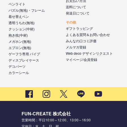
お支払い方法
ペンライト
送料について
パズル(無地)・フレーム
発送日について
着せ替えペン
その他
透明うちわ(無地)
ギフトラッピング
クッション(中材)
よくある質問＆お問い合わせ
抱き枕(中材)
みんなの口コミ評価
メガホン(無地)
メルマガ登録
エプロン(無地)
Web deco デザインリクエスト
ゲーフラ専用 パイプ
マイページ/会員登録
ディスプレイケース
デコパーツ
カラーシール
FUN-CREATE 株式会社
営業時間：平日10:00～12:00、13:00～16:00
定休日：水、土、日、祝