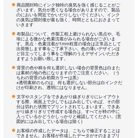
商品開封時にインク独特の臭気を強く感じることがご
ざいます。気分が悪くなる場合がありますので、製品
のにおいを間近でかいだりしないでください。インク
の臭気は開封後が最も強く、時間とともにおさまって
いきます
布製品について、作製工程上避けられない黒点や、毛
埃による微かな色素沈着がみられる場合がございま
す。黒点・色素沈着が1mm程度の場合は正常品として
出荷致します事をご了承下さい。色の薄いデザインほ
ど目立ってしまう事をご理解のうえデザインいただき
ますようお願い致します。
背景の色や柄を何も選択しない場合の背景色は白また
は素材の地の色になりますのでご注意ください。（う
ちわの背景のみ初期カラーは黒）
※透明素材のものは、何も選択しない部分は白インクだ
けが印刷され、透明にはなりません。
文字やスタンプをできあがり線ぎりぎりにレイアウト
する際、画面上で少しでもはみ出していれば、その部
分は切れた状態でプリントされてしまいます。できあ
がり線ぎりぎりで作成する場合は、すべてが枠の中に
入っているかどうかしっかりと確認してください。(意
図的にはみ出している場合は除く)
お客様の作成したデータは、こちらで修正することは
できません。お客様が作成したデータがそのままプリ