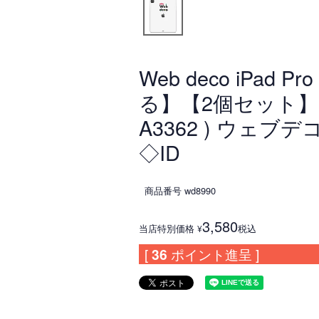
Web deco iPa
る】【2個セット】(モデル番
A3362 ) ウェブ
◇ID
商品番号
wd8990
3,580
当店特別価格
税込
¥
[
36
ポイント進呈 ]