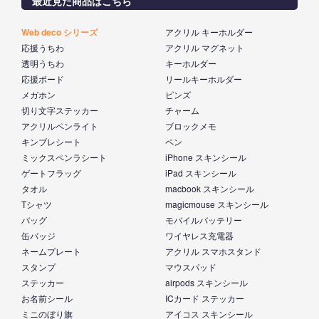
最近見た商品はこちら
Web deco シリーズ
アクリル キーホルダー
応援うちわ
アクリル マグネット
透明うちわ
キーホルダー
応援ボード
リールキーホルダー
メガホン
ピンズ
切り文字ステッカー
チャーム
アクリルペンライト
ブロックメモ
キンブレシート
ペン
ミックスペンラシート
iPhone スキンシール
ゲートフラッグ
iPad スキンシール
タオル
macbook スキンシール
Tシャツ
magicmouse スキンシール
バッグ
モバイルバッテリー
缶バッジ
ワイヤレス充電器
ネームプレート
アクリル スマホスタンド
スタンプ
マウスパッド
ステッカー
airpods スキンシール
お名前シール
ICカード ステッカー
ミニのぼり旗
アイコス スキンシール