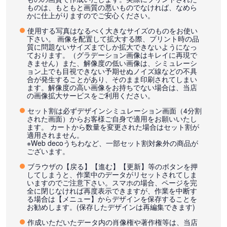
ものは、もともと画質の悪いものでなければ、なめら
かに仕上がりますのでご安心ください。
使用する写真はなるべく大きなサイズのものをお使い
下さい。 画像を配置して拡大する際、プリント時の品
質に問題ないサイズまでしか拡大できないようになっ
ております。（グラデーション画像はキレイに再現で
きません）また、解像度の低い画像は、シミュレーシ
ョン上でも目視できない予期せぬノイズ線などの不具
合が発生することがあり、そのまま印刷されてしまい
ます。解像度の高い画像をお持ちでない場合は、当店
の画像拡大サービスをご利用ください。
セット割は必ずデザインシミュレーション画面（4分割
された画面）からお客様ご自身で適用をお願いいたし
ます。 カートから数量を変更された場合はセット割が
適用されません。
※Web decoうちわなど、一部セット割対象外の商品が
ございます。
ブラウザの【戻る】【進む】【更新】等のボタンを押
してしまうと、作業中のデータがリセットされてしま
いますのでご注意下さい。スマホの場合、ページを完
全に閉じなければ再度表示できますが、作業を中断す
る場合は【メニュー】からデザインを保存することを
お勧めします。(保存したデザインは再編集できます)
作成いただいたデータ内の肖像権や著作権等は、当店