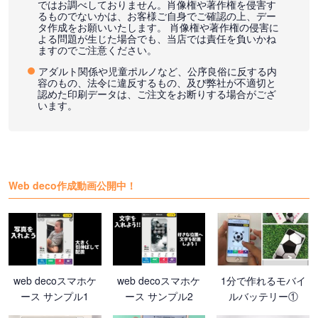
ではお調べしておりません。肖像権や著作権を侵害す
るものでないかは、お客様ご自身でご確認の上、デー
タ作成をお願いいたします。 肖像権や著作権の侵害に
よる問題が生じた場合でも、当店では責任を負いかね
ますのでご注意ください。
アダルト関係や児童ポルノなど、公序良俗に反する内
容のもの、法令に違反するもの、及び弊社が不適切と
認めた印刷データは、ご注文をお断りする場合がござ
います。
Web deco作成動画公開中！
web decoスマホケ
web decoスマホケ
1分で作れるモバイ
ース サンプル1
ース サンプル2
ルバッテリー①