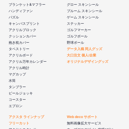
ブランケット&マフラー
グロー スキンシール
ハンディファン
プルーム スキンシール
パズル
ゲーム スキンシール
キャンバスプリント
ステッカー
アクリルブロック
ゴルフマーカー
クッションカバー
ゴルフボール
抱き枕カバー
野球ボール
タペストリー
データ入稿 同人グッズ
アクリルボード
大口注文 個人/企業
アクリル万年カレンダー
オリジナルデザイングッズ
アクリル時計
マグカップ
水筒
タンブラー
ビールジョッキ
コースター
エプロン
アクスタ ラインナップ
Web deco サポート
フリーカット
無料画像拡大サービス