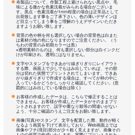
布製品について、作製工程上避けられない黒点や、毛
埃による微かな色素沈着がみられる場合がございま
す。黒点・色素沈着が1mm程度の場合は正常品として
出荷致します事をご了承下さい。色の薄いデザインほ
ど目立ってしまう事をご理解のうえデザインいただき
ますようお願い致します。
背景の色や柄を何も選択しない場合の背景色は白また
は素材の地の色になりますのでご注意ください。（う
ちわの背景のみ初期カラーは黒）
※透明素材のものは、何も選択しない部分は白インクだ
けが印刷され、透明にはなりません。
文字やスタンプをできあがり線ぎりぎりにレイアウト
する際、画面上で少しでもはみ出していれば、その部
分は切れた状態でプリントされてしまいます。できあ
がり線ぎりぎりで作成する場合は、すべてが枠の中に
入っているかどうかしっかりと確認してください。(意
図的にはみ出している場合は除く)
お客様の作成したデータは、こちらで修正することは
できません。お客様が作成したデータがそのままプリ
ントされますので、誤字や重なり順等の間違いがない
よう、十分ご確認のうえご注文をお願い致します。
画像(写真)やスタンプ、文字を配置した際、動作が軽く
なるよう画質を下げて表示しており、Web画面上では
画像やフチ(境目)部分が少々粗く見えますが、画像その
ものの画質で作成いたします。実際にプリントされた