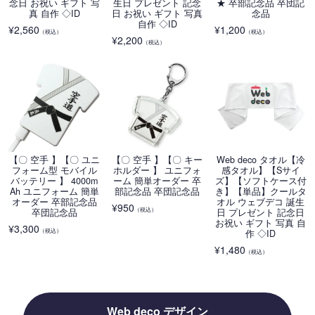
念日 お祝い ギフト 写
生日 プレゼント 記念
★ 卒部記念品 卒団記
真 自作 ◇ID
日 お祝い ギフト 写真
念品
自作 ◇ID
¥
2,560
¥
1,200
（税込）
（税込）
¥
2,200
（税込）
【〇 空手 】【〇 ユニ
【〇 空手 】【〇 キー
Web deco タオル【冷
フォーム型 モバイル
ホルダー 】 ユニフォ
感タオル】【Sサイ
バッテリー 】 4000m
ーム 簡単オーダー 卒
ズ】【ソフトケース付
Ah ユニフォーム 簡単
部記念品 卒団記念品
き】【単品】クールタ
オーダー 卒部記念品
オル ウェブデコ 誕生
¥
950
（税込）
卒団記念品
日 プレゼント 記念日
お祝い ギフト 写真 自
¥
3,300
（税込）
作 ◇ID
¥
1,480
（税込）
Web deco デザイン