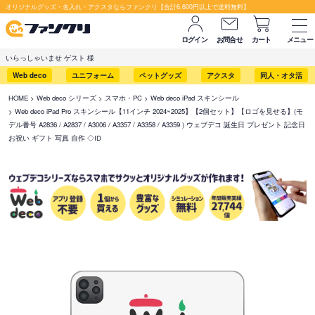
オリジナルグッズ・名入れ・アクスタならファンクリ【合計6,600円以上で送料無料】
ログイン
お問合せ
カート
メニュー
いらっしゃいませ ゲスト 様
Web deco
ユニフォーム
ペットグッズ
アクスタ
同人・オタ活
HOME
Web deco シリーズ
スマホ・PC
Web deco iPad スキンシール
Web deco iPad Pro スキンシール【11インチ 2024~2025】【2個セット】【ロゴを見せる】(モ
デル番号 A2836 / A2837 / A3006 / A3357 / A3358 / A3359 ) ウェブデコ 誕生日 プレゼント 記念日
お祝い ギフト 写真 自作 ◇ID