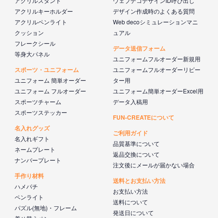
アクリルスタンド
ウェブデコデザインID呼び出し
アクリルキーホルダー
デザイン作成時のよくある質問
アクリルペンライト
Web decoシミュレーションマニ
クッション
ュアル
フレークシール
データ送信フォーム
等身大パネル
ユニフォームフルオーダー新規用
スポーツ・ユニフォーム
ユニフォームフルオーダーリピー
ユニフォーム 簡単オーダー
ター用
ユニフォーム フルオーダー
ユニフォーム簡単オーダーExcel用
スポーツチャーム
データ入稿用
スポーツステッカー
FUN-CREATEについて
名入れグッズ
ご利用ガイド
名入れギフト
品質基準について
ネームプレート
返品交換について
ナンバープレート
注文後にメールが届かない場合
手作り材料
送料とお支払い方法
ハメパチ
お支払い方法
ペンライト
送料について
パズル(無地)・フレーム
発送日について