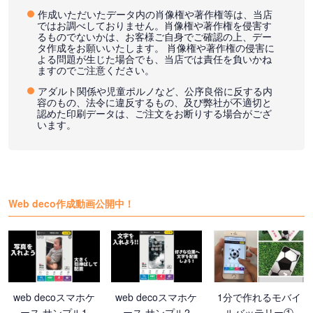
作成いただいたデータ内の肖像権や著作権等は、当店
ではお調べしておりません。肖像権や著作権を侵害す
るものでないかは、お客様ご自身でご確認の上、デー
タ作成をお願いいたします。 肖像権や著作権の侵害に
よる問題が生じた場合でも、当店では責任を負いかね
ますのでご注意ください。
アダルト関係や児童ポルノなど、公序良俗に反する内
容のもの、法令に違反するもの、及び弊社が不適切と
認めた印刷データは、ご注文をお断りする場合がござ
います。
Web deco作成動画公開中！
web decoスマホケ
web decoスマホケ
1分で作れるモバイ
ース サンプル1
ース サンプル2
ルバッテリー①