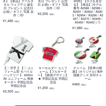
き】【単品】クールタ
生日 プレゼント 記念
2026】【ロゴを見せ
オル ウェブデコ 誕生
日 お祝い ギフト 写真
る】【単品】(モデル
日 プレゼント 記念日
自作 ◇ID
番号 A2588 / A2589 /
お祝い ギフト 写真 自
A2591 / A2902 / A290
¥
2,200
（税込）
作 ◇ID
3 / A2904 / A3266 / A3
267 / A3270 / A3459 /
¥
1,480
（税込）
A3460 / A3463 ) ウ
¥
1,980
（税込）
【〇 空手 】【〇 ユニ
キーホルダー ユニフ
チャーム 【世界の国
フォーム型 モバイル
ォーム【フルオーダ
旗】(オリジナル) 海外
バッテリー 】 4000m
ー】【新規デザイン】
国旗グッズ 目印チャ
Ah ユニフォーム 簡単
★ 卒部記念品 卒団記
ーム
オーダー 卒部記念品
念品
¥
460
（税込）
卒団記念品
¥
1,200
（税込）
¥
3,300
（税込）