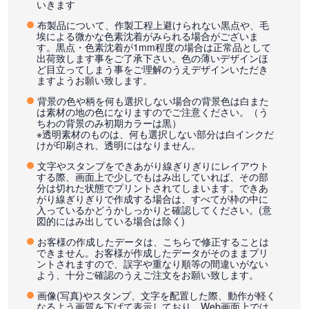
いきます
布製品について、作製工程上避けられない黒点や、毛
埃による微かな色素沈着がみられる場合がございま
す。黒点・色素沈着が1mm程度の場合は正常品として
出荷致します事をご了承下さい。色の薄いデザインほ
ど目立ってしまう事をご理解のうえデザインいただき
ますようお願い致します。
背景の色や柄を何も選択しない場合の背景色は白また
は素材の地の色になりますのでご注意ください。（う
ちわの背景のみ初期カラーは黒）
※透明素材のものは、何も選択しない部分は白インクだ
けが印刷され、透明にはなりません。
文字やスタンプをできあがり線ぎりぎりにレイアウト
する際、画面上で少しでもはみ出していれば、その部
分は切れた状態でプリントされてしまいます。できあ
がり線ぎりぎりで作成する場合は、すべてが枠の中に
入っているかどうかしっかりと確認してください。(意
図的にはみ出している場合は除く)
お客様の作成したデータは、こちらで修正することは
できません。お客様が作成したデータがそのままプリ
ントされますので、誤字や重なり順等の間違いがない
よう、十分ご確認のうえご注文をお願い致します。
画像(写真)やスタンプ、文字を配置した際、動作が軽く
なるよう画質を下げて表示しており、Web画面上では