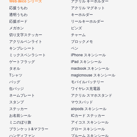
Web deco シリーズ
アクリル キーホルダー
応援うちわ
アクリル マグネット
透明うちわ
キーホルダー
応援ボード
リールキーホルダー
メガホン
ピンズ
切り文字ステッカー
チャーム
アクリルペンライト
ブロックメモ
キンブレシート
ペン
ミックスペンラシート
iPhone スキンシール
ゲートフラッグ
iPad スキンシール
タオル
macbook スキンシール
Tシャツ
magicmouse スキンシール
バッグ
モバイルバッテリー
缶バッジ
ワイヤレス充電器
ネームプレート
アクリル スマホスタンド
スタンプ
マウスパッド
ステッカー
airpods スキンシール
お名前シール
ICカード ステッカー
ミニのぼり旗
アイコス スキンシール
ブランケット&マフラー
グロー スキンシール
ハンディファン
プルーム スキンシール