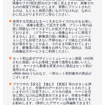
画像やフチ(境目)部分が少々粗く見えますが、画像その
ものの画質で作成いたします。実際にプリントされた
ものは、もともと画質の悪いものでなければ、なめら
かに仕上がりますのでご安心ください。
使用する写真はなるべく大きなサイズのものをお使い
下さい。 画像を配置して拡大する際、プリント時の品
質に問題ないサイズまでしか拡大できないようになっ
ております。（グラデーション画像はキレイに再現で
きません）また、解像度の低い画像は、シミュレーシ
ョン上でも目視できない予期せぬノイズ線などの不具
合が発生することがあり、そのまま印刷されてしまい
ます。解像度の高い画像をお持ちでない場合は、当店
の画像拡大サービスをご利用ください。
セット割は必ずデザインシミュレーション画面（4分割
された画面）からお客様ご自身で適用をお願いいたし
ます。 カートから数量を変更された場合はセット割が
適用されません。
※Web decoうちわなど、一部セット割対象外の商品が
ございます。
ブラウザの【戻る】【進む】【更新】等のボタンを押
してしまうと、作業中のデータがリセットされてしま
いますのでご注意下さい。スマホの場合、ページを完
全に閉じなければ再度表示できますが、作業を中断す
る場合は【メニュー】からデザインを保存することを
お勧めします。(保存したデザインは再編集できます)