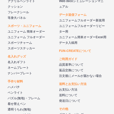
アクリルペンライト
Web decoシミュレーションマニ
クッション
ュアル
フレークシール
データ送信フォーム
等身大パネル
ユニフォームフルオーダー新規用
スポーツ・ユニフォーム
ユニフォームフルオーダーリピー
ユニフォーム 簡単オーダー
ター用
ユニフォーム フルオーダー
ユニフォーム簡単オーダーExcel用
スポーツチャーム
データ入稿用
スポーツステッカー
FUN-CREATEについて
名入れグッズ
ご利用ガイド
名入れギフト
品質基準について
ネームプレート
返品交換について
ナンバープレート
注文後にメールが届かない場合
手作り材料
送料とお支払い方法
ハメパチ
お支払い方法
ペンライト
送料について
パズル(無地)・フレーム
発送日について
着せ替えペン
その他
透明うちわ(無地)