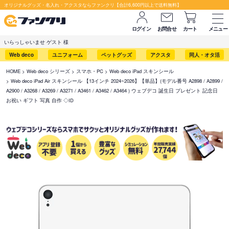
オリジナルグッズ・名入れ・アクスタならファンクリ【合計6,600円以上で送料無料】
ログイン
お問合せ
カート
メニュー
いらっしゃいませ ゲスト 様
Web deco
ユニフォーム
ペットグッズ
アクスタ
同人・オタ活
HOME
Web deco シリーズ
スマホ・PC
Web deco iPad スキンシール
Web deco iPad Air スキンシール 【13インチ 2024~2026】【単品】(モデル番号 A2898 / A2899 /
A2900 / A3268 / A3269 / A3271 / A3461 / A3462 / A3464 ) ウェブデコ 誕生日 プレゼント 記念日
お祝い ギフト 写真 自作 ◇ID