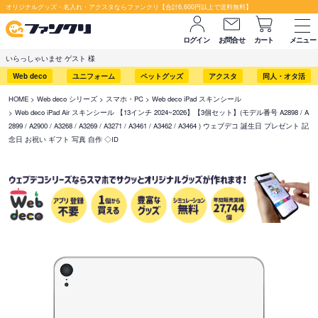
オリジナルグッズ・名入れ・アクスタならファンクリ【合計6,600円以上で送料無料】
ログイン
お問合せ
カート
メニュー
いらっしゃいませ ゲスト 様
Web deco
ユニフォーム
ペットグッズ
アクスタ
同人・オタ活
HOME
Web deco シリーズ
スマホ・PC
Web deco iPad スキンシール
Web deco iPad Air スキンシール 【13インチ 2024~2026】【3個セット】(モデル番号 A2898 / A
2899 / A2900 / A3268 / A3269 / A3271 / A3461 / A3462 / A3464 ) ウェブデコ 誕生日 プレゼント 記
念日 お祝い ギフト 写真 自作 ◇ID