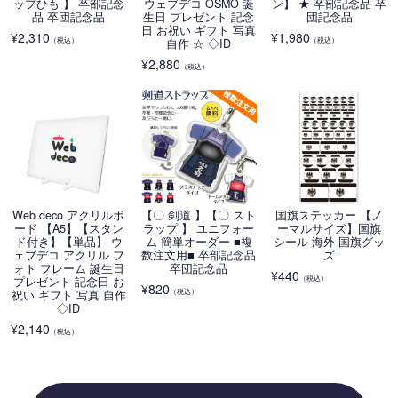
ップひも 】 卒部記念
ウェブデコ OSMO 誕
ン】 ★ 卒部記念品 卒
品 卒団記念品
生日 プレゼント 記念
団記念品
日 お祝い ギフト 写真
¥
2,310
¥
1,980
（税込）
（税込）
自作 ☆ ◇ID
¥
2,880
（税込）
Web deco アクリルボ
【〇 剣道 】【〇 スト
国旗ステッカー 【ノ
ード 【A5】【スタン
ラップ 】 ユニフォー
ーマルサイズ】国旗
ド付き】【単品】 ウ
ム 簡単オーダー ■複
シール 海外 国旗グッ
ェブデコ アクリル フ
数注文用■ 卒部記念品
ズ
ォト フレーム 誕生日
卒団記念品
¥
440
（税込）
プレゼント 記念日 お
¥
820
（税込）
祝い ギフト 写真 自作
◇ID
¥
2,140
（税込）