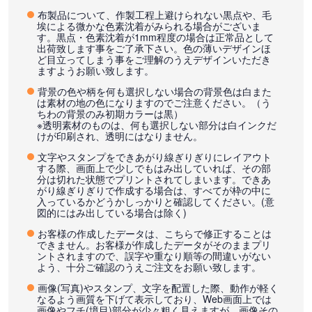
布製品について、作製工程上避けられない黒点や、毛
埃による微かな色素沈着がみられる場合がございま
す。黒点・色素沈着が1mm程度の場合は正常品として
出荷致します事をご了承下さい。色の薄いデザインほ
ど目立ってしまう事をご理解のうえデザインいただき
ますようお願い致します。
背景の色や柄を何も選択しない場合の背景色は白また
は素材の地の色になりますのでご注意ください。（う
ちわの背景のみ初期カラーは黒）
※透明素材のものは、何も選択しない部分は白インクだ
けが印刷され、透明にはなりません。
文字やスタンプをできあがり線ぎりぎりにレイアウト
する際、画面上で少しでもはみ出していれば、その部
分は切れた状態でプリントされてしまいます。できあ
がり線ぎりぎりで作成する場合は、すべてが枠の中に
入っているかどうかしっかりと確認してください。(意
図的にはみ出している場合は除く)
お客様の作成したデータは、こちらで修正することは
できません。お客様が作成したデータがそのままプリ
ントされますので、誤字や重なり順等の間違いがない
よう、十分ご確認のうえご注文をお願い致します。
画像(写真)やスタンプ、文字を配置した際、動作が軽く
なるよう画質を下げて表示しており、Web画面上では
画像やフチ(境目)部分が少々粗く見えますが、画像その