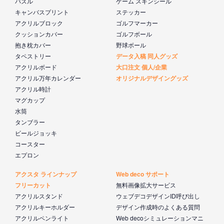
パズル
ゲーム スキンシール
キャンバスプリント
ステッカー
アクリルブロック
ゴルフマーカー
クッションカバー
ゴルフボール
抱き枕カバー
野球ボール
タペストリー
データ入稿 同人グッズ
アクリルボード
大口注文 個人/企業
アクリル万年カレンダー
オリジナルデザイングッズ
アクリル時計
マグカップ
水筒
タンブラー
ビールジョッキ
コースター
エプロン
アクスタ ラインナップ
Web deco サポート
フリーカット
無料画像拡大サービス
アクリルスタンド
ウェブデコデザインID呼び出し
アクリルキーホルダー
デザイン作成時のよくある質問
アクリルペンライト
Web decoシミュレーションマニ