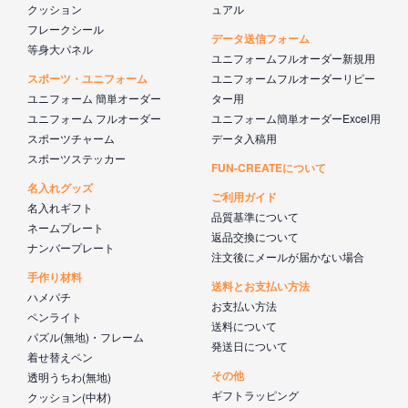
クッション
ュアル
フレークシール
データ送信フォーム
等身大パネル
ユニフォームフルオーダー新規用
スポーツ・ユニフォーム
ユニフォームフルオーダーリピー
ユニフォーム 簡単オーダー
ター用
ユニフォーム フルオーダー
ユニフォーム簡単オーダーExcel用
スポーツチャーム
データ入稿用
スポーツステッカー
FUN-CREATEについて
名入れグッズ
ご利用ガイド
名入れギフト
品質基準について
ネームプレート
返品交換について
ナンバープレート
注文後にメールが届かない場合
手作り材料
送料とお支払い方法
ハメパチ
お支払い方法
ペンライト
送料について
パズル(無地)・フレーム
発送日について
着せ替えペン
その他
透明うちわ(無地)
ギフトラッピング
クッション(中材)