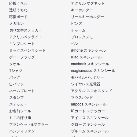
応援うちわ
アクリル マグネット
透明うちわ
キーホルダー
応援ボード
リールキーホルダー
メガホン
ピンズ
切り文字ステッカー
チャーム
アクリルペンライト
ブロックメモ
キンブレシート
ペン
ミックスペンラシート
iPhone スキンシール
ゲートフラッグ
iPad スキンシール
タオル
macbook スキンシール
Tシャツ
magicmouse スキンシール
バッグ
モバイルバッテリー
缶バッジ
ワイヤレス充電器
ネームプレート
アクリル スマホスタンド
スタンプ
マウスパッド
ステッカー
airpods スキンシール
お名前シール
ICカード ステッカー
ミニのぼり旗
アイコス スキンシール
ブランケット&マフラー
グロー スキンシール
ハンディファン
プルーム スキンシール