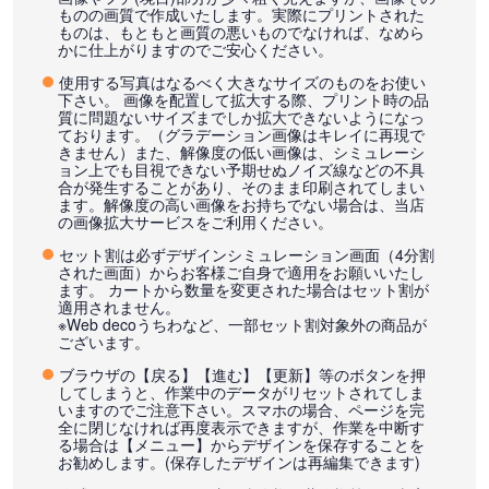
ものの画質で作成いたします。実際にプリントされた
ものは、もともと画質の悪いものでなければ、なめら
かに仕上がりますのでご安心ください。
使用する写真はなるべく大きなサイズのものをお使い
下さい。 画像を配置して拡大する際、プリント時の品
質に問題ないサイズまでしか拡大できないようになっ
ております。（グラデーション画像はキレイに再現で
きません）また、解像度の低い画像は、シミュレーシ
ョン上でも目視できない予期せぬノイズ線などの不具
合が発生することがあり、そのまま印刷されてしまい
ます。解像度の高い画像をお持ちでない場合は、当店
の画像拡大サービスをご利用ください。
セット割は必ずデザインシミュレーション画面（4分割
された画面）からお客様ご自身で適用をお願いいたし
ます。 カートから数量を変更された場合はセット割が
適用されません。
※Web decoうちわなど、一部セット割対象外の商品が
ございます。
ブラウザの【戻る】【進む】【更新】等のボタンを押
してしまうと、作業中のデータがリセットされてしま
いますのでご注意下さい。スマホの場合、ページを完
全に閉じなければ再度表示できますが、作業を中断す
る場合は【メニュー】からデザインを保存することを
お勧めします。(保存したデザインは再編集できます)