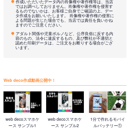
作成いただいたデータ内の肖像権や著作権等は、当店
ではお調べしておりません。肖像権や著作権を侵害す
るものでないかは、お客様ご自身でご確認の上、デー
タ作成をお願いいたします。 肖像権や著作権の侵害に
よる問題が生じた場合でも、当店では責任を負いかね
ますのでご注意ください。
アダルト関係や児童ポルノなど、公序良俗に反する内
容のもの、法令に違反するもの、及び弊社が不適切と
認めた印刷データは、ご注文をお断りする場合がござ
います。
Web deco作成動画公開中！
web decoスマホケ
web decoスマホケ
1分で作れるモバイ
ース サンプル1
ース サンプル2
ルバッテリー①