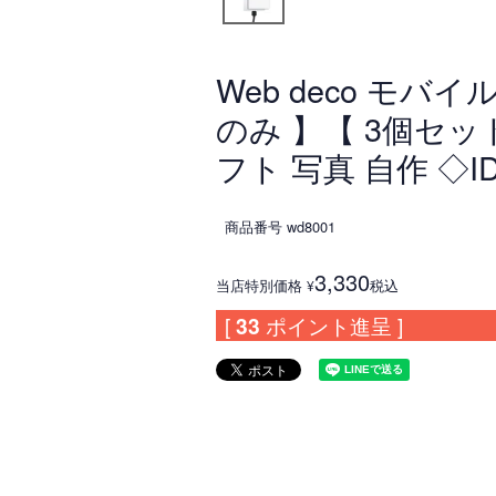
Web deco モバイ
のみ 】【 3個セッ
フト 写真 自作 ◇I
商品番号
wd8001
3,330
当店特別価格
税込
¥
[
33
ポイント進呈 ]