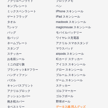
アクリルペンライト
ブロックメモ
キンブレシート
ペン
ミックスペンラシート
iPhone スキンシール
ゲートフラッグ
iPad スキンシール
タオル
macbook スキンシール
Tシャツ
magicmouse スキンシール
バッグ
モバイルバッテリー
缶バッジ
ワイヤレス充電器
ネームプレート
アクリル スマホスタンド
スタンプ
マウスパッド
ステッカー
airpods スキンシール
お名前シール
ICカード ステッカー
ミニのぼり旗
アイコス スキンシール
ブランケット&マフラー
グロー スキンシール
ハンディファン
プルーム スキンシール
パズル
ゲーム スキンシール
キャンバスプリント
ステッカー
アクリルブロック
ゴルフマーカー
クッションカバー
ゴルフボール
抱き枕カバー
野球ボール
タペストリー
データ入稿 同人グッズ