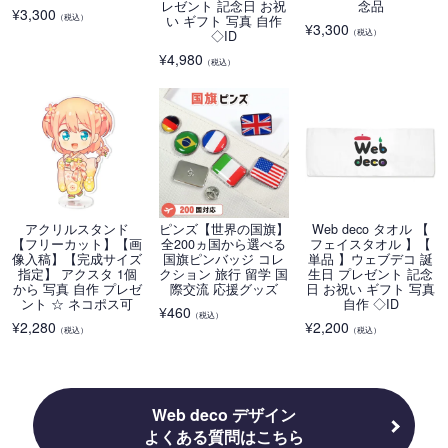
レゼント 記念日 お祝
念品
¥
3,300
（税込）
い ギフト 写真 自作
¥
3,300
（税込）
◇ID
¥
4,980
（税込）
アクリルスタンド
ピンズ【世界の国旗】
Web deco タオル 【
【フリーカット】【画
全200ヵ国から選べる
フェイスタオル 】【
像入稿】【完成サイズ
国旗ピンバッジ コレ
単品 】ウェブデコ 誕
指定】 アクスタ 1個
クション 旅行 留学 国
生日 プレゼント 記念
から 写真 自作 プレゼ
際交流 応援グッズ
日 お祝い ギフト 写真
ント ☆ ネコポス可
自作 ◇ID
¥
460
（税込）
¥
2,280
¥
2,200
（税込）
（税込）
Web deco デザイン
よくある質問はこちら