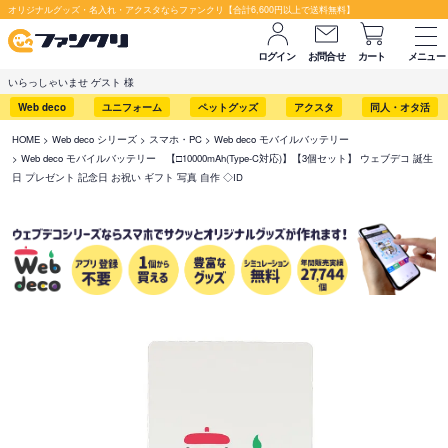
オリジナルグッズ・名入れ・アクスタならファンクリ【合計6,600円以上で送料無料】
ログイン
お問合せ
カート
メニュー
いらっしゃいませ ゲスト 様
Web deco
ユニフォーム
ペットグッズ
アクスタ
同人・オタ活
HOME
Web deco シリーズ
スマホ・PC
Web deco モバイルバッテリー
Web deco モバイルバッテリー 【□10000mAh(Type-C対応)】【3個セット】 ウェブデコ 誕生
日 プレゼント 記念日 お祝い ギフト 写真 自作 ◇ID