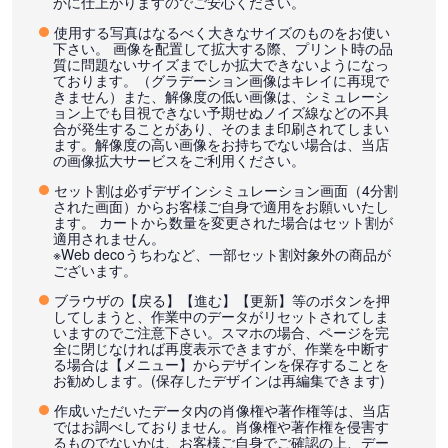
かに仕上がりますのでご安心ください。
使用する写真はなるべく大きなサイズのものをお使い
下さい。 画像を配置して拡大する際、プリント時の品
質に問題ないサイズまでしか拡大できないようになっ
ております。（グラデーション画像はキレイに再現で
きません）また、解像度の低い画像は、シミュレーシ
ョン上でも目視できない予期せぬノイズ線などの不具
合が発生することがあり、そのまま印刷されてしまい
ます。解像度の高い画像をお持ちでない場合は、当店
の画像拡大サービスをご利用ください。
セット割は必ずデザインシミュレーション画面（4分割
された画面）からお客様ご自身で適用をお願いいたし
ます。 カートから数量を変更された場合はセット割が
適用されません。
※Web decoうちわなど、一部セット割対象外の商品が
ございます。
ブラウザの【戻る】【進む】【更新】等のボタンを押
してしまうと、作業中のデータがリセットされてしま
いますのでご注意下さい。スマホの場合、ページを完
全に閉じなければ再度表示できますが、作業を中断す
る場合は【メニュー】からデザインを保存することを
お勧めします。(保存したデザインは再編集できます)
作成いただいたデータ内の肖像権や著作権等は、当店
ではお調べしておりません。肖像権や著作権を侵害す
るものでないかは、お客様ご自身でご確認の上、デー