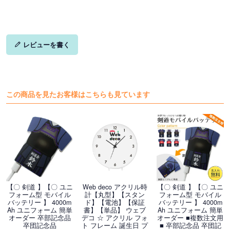
レビューを書く
この商品を見たお客様はこちらも見ています
【〇 剣道 】【〇 ユニ
Web deco アクリル時
【〇 剣道 】【〇 ユニ
フォーム型 モバイル
計【丸型】【スタン
フォーム型 モバイル
バッテリー 】 4000m
ド】【電池】【保証
バッテリー 】 4000m
Ah ユニフォーム 簡単
書】【単品】 ウェブ
Ah ユニフォーム 簡単
オーダー 卒部記念品
デコ ☆ アクリル フォ
オーダー ■複数注文用
卒団記念品
ト フレーム 誕生日 プ
■ 卒部記念品 卒団記