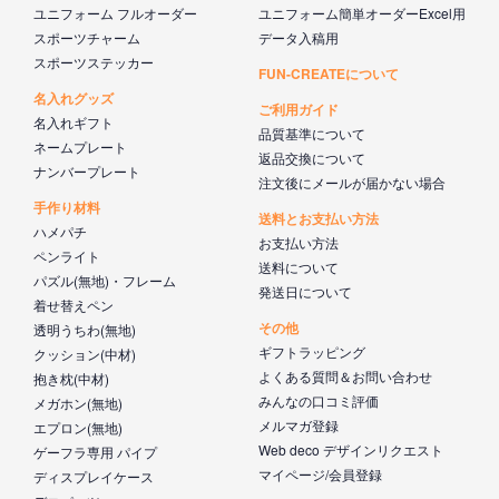
ユニフォーム フルオーダー
ユニフォーム簡単オーダーExcel用
スポーツチャーム
データ入稿用
スポーツステッカー
FUN-CREATEについて
名入れグッズ
ご利用ガイド
名入れギフト
品質基準について
ネームプレート
返品交換について
ナンバープレート
注文後にメールが届かない場合
手作り材料
送料とお支払い方法
ハメパチ
お支払い方法
ペンライト
送料について
パズル(無地)・フレーム
発送日について
着せ替えペン
その他
透明うちわ(無地)
ギフトラッピング
クッション(中材)
よくある質問＆お問い合わせ
抱き枕(中材)
みんなの口コミ評価
メガホン(無地)
メルマガ登録
エプロン(無地)
Web deco デザインリクエスト
ゲーフラ専用 パイプ
マイページ/会員登録
ディスプレイケース