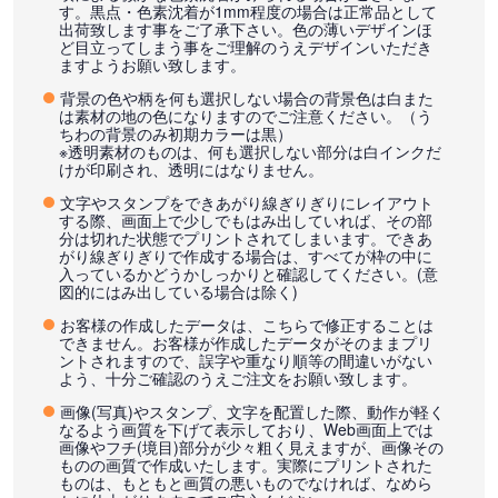
す。黒点・色素沈着が1mm程度の場合は正常品として
出荷致します事をご了承下さい。色の薄いデザインほ
ど目立ってしまう事をご理解のうえデザインいただき
ますようお願い致します。
背景の色や柄を何も選択しない場合の背景色は白また
は素材の地の色になりますのでご注意ください。（う
ちわの背景のみ初期カラーは黒）
※透明素材のものは、何も選択しない部分は白インクだ
けが印刷され、透明にはなりません。
文字やスタンプをできあがり線ぎりぎりにレイアウト
する際、画面上で少しでもはみ出していれば、その部
分は切れた状態でプリントされてしまいます。できあ
がり線ぎりぎりで作成する場合は、すべてが枠の中に
入っているかどうかしっかりと確認してください。(意
図的にはみ出している場合は除く)
お客様の作成したデータは、こちらで修正することは
できません。お客様が作成したデータがそのままプリ
ントされますので、誤字や重なり順等の間違いがない
よう、十分ご確認のうえご注文をお願い致します。
画像(写真)やスタンプ、文字を配置した際、動作が軽く
なるよう画質を下げて表示しており、Web画面上では
画像やフチ(境目)部分が少々粗く見えますが、画像その
ものの画質で作成いたします。実際にプリントされた
ものは、もともと画質の悪いものでなければ、なめら