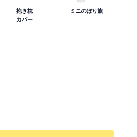
抱き枕
ミニのぼり旗
カバー