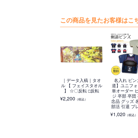
この商品を見たお客様はこ
｜データ入稿｜タオ
名入れ ピン
ル 【 フェイスタオル
道】ユニフォ
】 ☆〇反転 □反転
単オーダー 
ジ 卒部 卒団
¥
2,200
（税込）
念品 グッズ 
部活 引退 プ
¥
1,020
（税込）