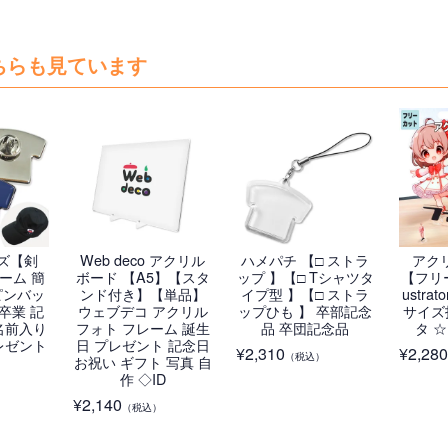
ちらも見ています
ズ【剣
Web deco アクリル
ハメパチ 【□ ストラ
アク
ーム 簡
ボード 【A5】【スタ
ップ 】【□ Tシャツタ
【フリー
ピンバッ
ンド付き】【単品】
イプ型 】【□ ストラ
ustr
 卒業 記
ウェブデコ アクリル
ップひも 】 卒部記念
サイズ
名前入り
フォト フレーム 誕生
品 卒団記念品
タ 
レゼント
日 プレゼント 記念日
¥
2,310
¥
2,280
（税込）
お祝い ギフト 写真 自
作 ◇ID
¥
2,140
（税込）