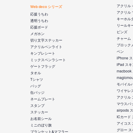
アクリル
Web deco シリーズ
アクリル
応援うちわ
キーホル
透明うちわ
リールキ
応援ボード
ピンズ
メガホン
チャーム
切り文字ステッカー
ブロック
アクリルペンライト
ペン
キンブレシート
iPhone
ミックスペンラシート
iPad ス
ゲートフラッグ
macboo
タオル
magicm
Tシャツ
モバイル
バッグ
ワイヤレ
缶バッジ
アクリル
ネームプレート
マウスパ
スタンプ
airpod
ステッカー
ICカード
お名前シール
アイコス
ミニのぼり旗
グロー 
ブランケット&マフラー