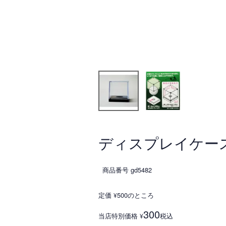
ディスプレイケース
商品番号
gd5482
定価
500
のところ
¥
300
当店特別価格
税込
¥