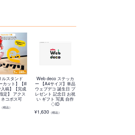
リルスタンド
Web deco ステッカ
カット】【ill
ー 【A4サイズ】単品
ator入稿】【完成
ウェブデコ 誕生日 プ
指定】 アクス
レゼント 記念日 お祝
☆ ネコポス可
い ギフト 写真 自作
◇ID
（税込）
¥
1,630
（税込）