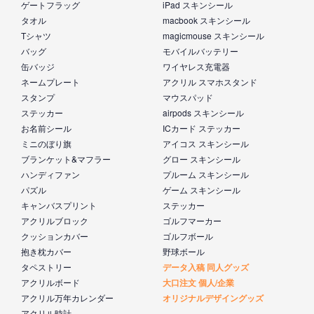
ゲートフラッグ
iPad スキンシール
タオル
macbook スキンシール
Tシャツ
magicmouse スキンシール
バッグ
モバイルバッテリー
缶バッジ
ワイヤレス充電器
ネームプレート
アクリル スマホスタンド
スタンプ
マウスパッド
ステッカー
airpods スキンシール
お名前シール
ICカード ステッカー
ミニのぼり旗
アイコス スキンシール
ブランケット&マフラー
グロー スキンシール
ハンディファン
プルーム スキンシール
パズル
ゲーム スキンシール
キャンバスプリント
ステッカー
アクリルブロック
ゴルフマーカー
クッションカバー
ゴルフボール
抱き枕カバー
野球ボール
タペストリー
データ入稿 同人グッズ
アクリルボード
大口注文 個人/企業
アクリル万年カレンダー
オリジナルデザイングッズ
アクリル時計