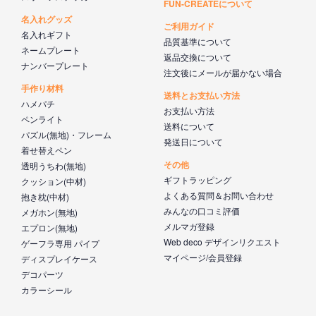
FUN-CREATEについて
名入れグッズ
ご利用ガイド
名入れギフト
品質基準について
ネームプレート
返品交換について
ナンバープレート
注文後にメールが届かない場合
手作り材料
送料とお支払い方法
ハメパチ
お支払い方法
ペンライト
送料について
パズル(無地)・フレーム
発送日について
着せ替えペン
その他
透明うちわ(無地)
ギフトラッピング
クッション(中材)
よくある質問＆お問い合わせ
抱き枕(中材)
みんなの口コミ評価
メガホン(無地)
メルマガ登録
エプロン(無地)
Web deco デザインリクエスト
ゲーフラ専用 パイプ
マイページ/会員登録
ディスプレイケース
デコパーツ
カラーシール