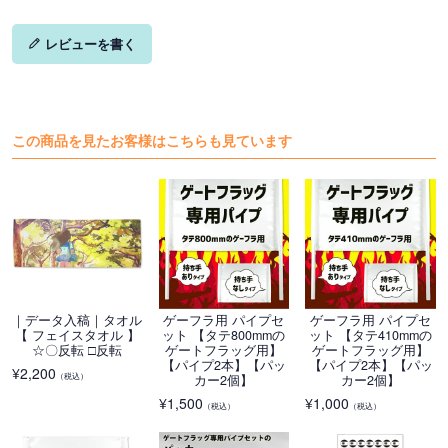
レビューを書く
この商品を見たお客様はこちらも見ています
｜データ入稿｜タオル
ゲーフラ用 パイプセ
ゲーフラ用 パイプセ
【 フェイスタオル 】
ット 【タテ800mmの
ット 【タテ410mmの
☆〇反転 □反転
ゲートフラッグ用】
ゲートフラッグ用】
【パイプ2本】【パッ
【パイプ2本】【パッ
¥
2,200
（税込）
カー2個】
カー2個】
¥
1,500
¥
1,000
（税込）
（税込）