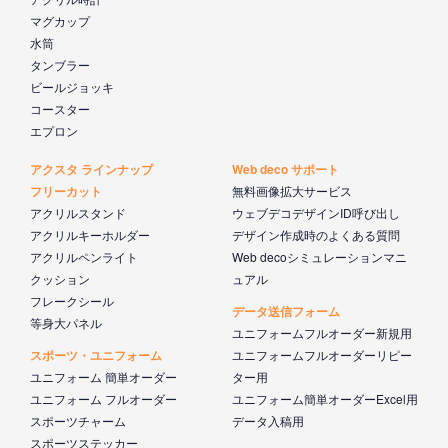
マグカップ
水筒
タンブラー
ビールジョッキ
コースター
エプロン
アクスタ ラインナップ
Web deco サポート
フリーカット
無料画像拡大サービス
アクリルスタンド
ウェブデコデザインID呼び出し
アクリルキーホルダー
デザイン作成時のよくある質問
アクリルペンライト
Web decoシミュレーションマニ
クッション
ュアル
フレークシール
データ送信フォーム
等身大パネル
ユニフォームフルオーダー新規用
スポーツ・ユニフォーム
ユニフォームフルオーダーリピー
ユニフォーム 簡単オーダー
ター用
ユニフォーム フルオーダー
ユニフォーム簡単オーダーExcel用
スポーツチャーム
データ入稿用
スポーツステッカー