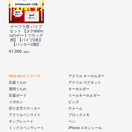
ゲーフラ用 パイプ
セット 【タテ600m
mのゲートフラッグ
用】【パイプ2本】
【パッカー2個】
¥
1,000
（税込）
Web deco シリーズ
アクリル キーホルダー
応援うちわ
アクリル マグネット
透明うちわ
キーホルダー
応援ボード
リールキーホルダー
メガホン
ピンズ
切り文字ステッカー
チャーム
アクリルペンライト
ブロックメモ
キンブレシート
ペン
ミックスペンラシート
iPhone スキンシール