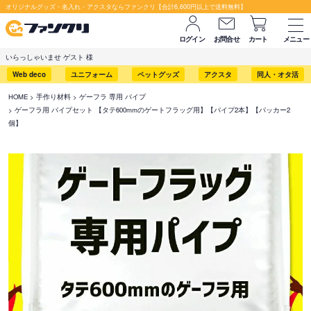
オリジナルグッズ・名入れ・アクスタならファンクリ【合計6,600円以上で送料無料】
ログイン
お問合せ
カート
メニュー
いらっしゃいませ ゲスト 様
Web deco
ユニフォーム
ペットグッズ
アクスタ
同人・オタ活
HOME
手作り材料
ゲーフラ 専用 パイプ
ゲーフラ用 パイプセット 【タテ600mmのゲートフラッグ用】【パイプ2本】【パッカー2
個】