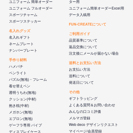
ユニフォーム 簡単オーダー
ター用
ユニフォーム フルオーダー
ユニフォーム簡単オーダーExcel用
スポーツチャーム
データ入稿用
スポーツステッカー
FUN-CREATEについて
名入れグッズ
ご利用ガイド
名入れギフト
品質基準について
ネームプレート
返品交換について
ナンバープレート
注文後にメールが届かない場合
手作り材料
送料とお支払い方法
ハメパチ
お支払い方法
ペンライト
送料について
パズル(無地)・フレーム
発送日について
着せ替えペン
その他
透明うちわ(無地)
ギフトラッピング
クッション(中材)
よくある質問＆お問い合わせ
抱き枕(中材)
みんなの口コミ評価
メガホン(無地)
メルマガ登録
エプロン(無地)
Web deco デザインリクエスト
ゲーフラ専用 パイプ
マイページ/会員登録
ディスプレイケース