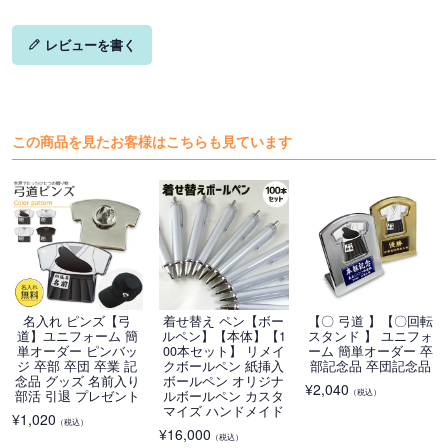
レビューを書く
この商品を見たお客様はこちらも見ています
名入れ ピンズ【弓
着せ替え ペン【ボー
【〇 弓道 】【〇回転
道】ユニフォーム 簡
ルペン】【本体】【1
スタンド 】 ユニフォ
単オーダー ピンバッ
00本セット】 リメイ
ーム 簡単オーダー 卒
ジ 卒部 卒団 卒業 記
クボールペン 紙挿入
部記念品 卒団記念品
念品 グッズ 名前入り
ボールペン オリジナ
¥
2,040
（税込）
部活 引退 プレゼント
ルボールペン カスタ
マイズ ハンドメイド
¥
1,020
（税込）
¥
16,000
（税込）