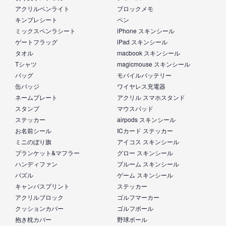
アクリルペンライト
ブロックメモ
キンブレシート
ペン
ミックスペンラシート
iPhone スキンシール
ゲートフラッグ
iPad スキンシール
タオル
macbook スキンシール
Tシャツ
magicmouse スキンシール
バッグ
モバイルバッテリー
缶バッジ
ワイヤレス充電器
ネームプレート
アクリル スマホスタンド
スタンプ
マウスパッド
ステッカー
airpods スキンシール
お名前シール
ICカード ステッカー
ミニのぼり旗
アイコス スキンシール
ブランケット&マフラー
グロー スキンシール
ハンディファン
プルーム スキンシール
パズル
ゲーム スキンシール
キャンバスプリント
ステッカー
アクリルブロック
ゴルフマーカー
クッションカバー
ゴルフボール
抱き枕カバー
野球ボール