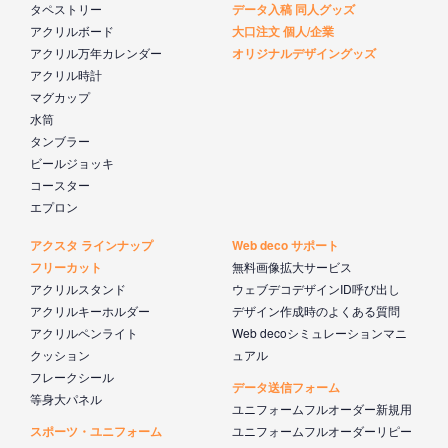
タペストリー
データ入稿 同人グッズ
アクリルボード
大口注文 個人/企業
アクリル万年カレンダー
オリジナルデザイングッズ
アクリル時計
マグカップ
水筒
タンブラー
ビールジョッキ
コースター
エプロン
アクスタ ラインナップ
Web deco サポート
フリーカット
無料画像拡大サービス
アクリルスタンド
ウェブデコデザインID呼び出し
アクリルキーホルダー
デザイン作成時のよくある質問
アクリルペンライト
Web decoシミュレーションマニ
クッション
ュアル
フレークシール
データ送信フォーム
等身大パネル
ユニフォームフルオーダー新規用
スポーツ・ユニフォーム
ユニフォームフルオーダーリピー