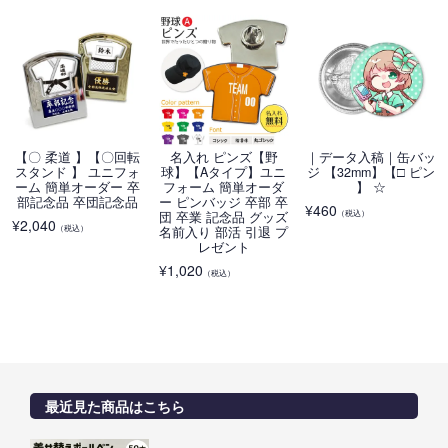
【〇 柔道 】【〇回転
名入れ ピンズ【野
｜データ入稿｜缶バッ
スタンド 】 ユニフォ
球】【Aタイプ】ユニ
ジ 【32mm】【□ ピン
ーム 簡単オーダー 卒
フォーム 簡単オーダ
】 ☆
部記念品 卒団記念品
ー ピンバッジ 卒部 卒
¥
460
（税込）
団 卒業 記念品 グッズ
¥
2,040
（税込）
名前入り 部活 引退 プ
レゼント
¥
1,020
（税込）
最近見た商品はこちら