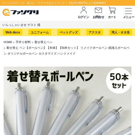
オリジナルグッズ・名入れ・アクスタならファンクリ【合計6,600円以上で送料無料】
ログイン
お問合せ
カート
メニュー
いらっしゃいませ ゲスト 様
Web deco
ユニフォーム
ペットグッズ
アクスタ
同人・オタ活
HOME
手作り材料
着せ替えペン
着せ替え ペン【ボールペン】【本体】【50本セット】 リメイクボールペン 紙挿入ボールペ
ン オリジナルボールペン カスタマイズ ハンドメイド