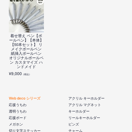
着せ替え ペン【ボ
ールペン】【本体】
【50本セット】 リ
メイクボールペン
紙挿入ボールペン
オリジナルボールペ
ン カスタマイズ ハ
ンドメイド
¥
9,000
（税込）
Web deco シリーズ
アクリル キーホルダー
応援うちわ
アクリル マグネット
透明うちわ
キーホルダー
応援ボード
リールキーホルダー
メガホン
ピンズ
切り文字ステッカー
チャーム