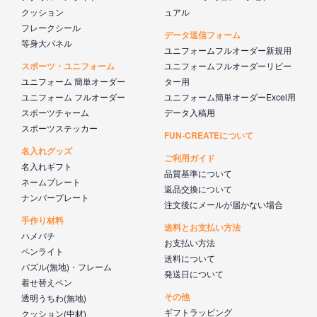
クッション
ュアル
フレークシール
データ送信フォーム
等身大パネル
ユニフォームフルオーダー新規用
スポーツ・ユニフォーム
ユニフォームフルオーダーリピー
ユニフォーム 簡単オーダー
ター用
ユニフォーム フルオーダー
ユニフォーム簡単オーダーExcel用
スポーツチャーム
データ入稿用
スポーツステッカー
FUN-CREATEについて
名入れグッズ
ご利用ガイド
名入れギフト
品質基準について
ネームプレート
返品交換について
ナンバープレート
注文後にメールが届かない場合
手作り材料
送料とお支払い方法
ハメパチ
お支払い方法
ペンライト
送料について
パズル(無地)・フレーム
発送日について
着せ替えペン
その他
透明うちわ(無地)
ギフトラッピング
クッション(中材)