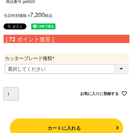
商品番号
gd4522
7,200
当店特別価格
税込
¥
[
72
ポイント進呈 ]
カッターブレード種類
(
必
須
)
お気に入りに登録する
カートに入れる