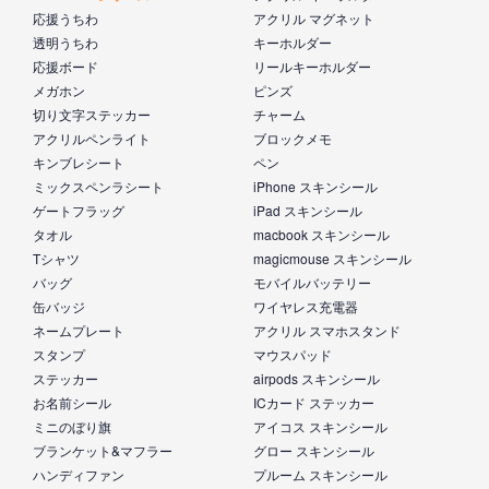
応援うちわ
アクリル マグネット
透明うちわ
キーホルダー
応援ボード
リールキーホルダー
メガホン
ピンズ
切り文字ステッカー
チャーム
アクリルペンライト
ブロックメモ
キンブレシート
ペン
ミックスペンラシート
iPhone スキンシール
ゲートフラッグ
iPad スキンシール
タオル
macbook スキンシール
Tシャツ
magicmouse スキンシール
バッグ
モバイルバッテリー
缶バッジ
ワイヤレス充電器
ネームプレート
アクリル スマホスタンド
スタンプ
マウスパッド
ステッカー
airpods スキンシール
お名前シール
ICカード ステッカー
ミニのぼり旗
アイコス スキンシール
ブランケット&マフラー
グロー スキンシール
ハンディファン
プルーム スキンシール