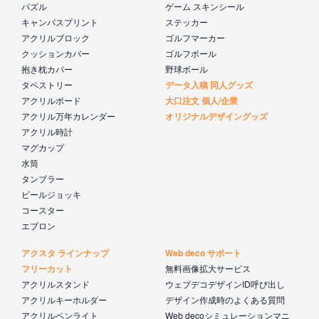
パズル
ゲーム スキンシール
キャンバスプリント
ステッカー
アクリルブロック
ゴルフマーカー
クッションカバー
ゴルフボール
抱き枕カバー
野球ボール
タペストリー
データ入稿 同人グッズ
アクリルボード
大口注文 個人/企業
アクリル万年カレンダー
オリジナルデザイングッズ
アクリル時計
マグカップ
水筒
タンブラー
ビールジョッキ
コースター
エプロン
アクスタ ラインナップ
Web deco サポート
フリーカット
無料画像拡大サービス
アクリルスタンド
ウェブデコデザインID呼び出し
アクリルキーホルダー
デザイン作成時のよくある質問
アクリルペンライト
Web decoシミュレーションマニ