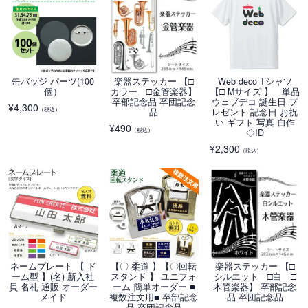
缶バッジ パーツ(100
楽器ステッカー 【□
Web deco Tシャツ
個）
カラー □金管楽器】
【□ Mサイズ 】 単品
卒部記念品 卒団記念
ウェブデコ 誕生日 プ
¥
4,300
（税込）
品
レゼント 記念日 お祝
い ギフト 写真 自作
¥
490
（税込）
◇ID
¥
2,300
（税込）
ネームプレート 【 ド
【〇 柔道 】【〇回転
楽器ステッカー 【□
ーム型 】(名) 新入社
スタンド 】 ユニフォ
シルエット □白 □
員 名札 通販 オーダー
ーム 簡単オーダー ■
木管楽器】 卒部記念
メイド
複数注文用■ 卒部記念
品 卒団記念品
品 卒団記念品