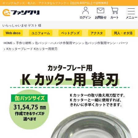
オリジナルグッズ・名入れ・アクスタならファンクリ【合計6,600円以上で送料無料】
ログイン
お問合せ
カート
メニュー
いらっしゃいませ ゲスト 様
Web deco
ユニフォーム
ペットグッズ
アクスタ
同人・オタ活
HOME
手作り材料
缶バッジ・ハメパチ作製用マシン
缶バッジ作製用マシン・パーツ
Kカッターブレード Kカッター用替刃