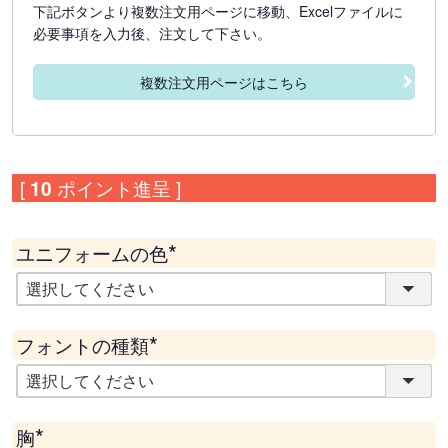
下記ボタンより複数注文用ページに移動、Excelファイルに
必要事項を入力後、注文して下さい。
複数注文用ページはこちら
[
10
ポイント進呈 ]
ユニフォームの色
(
必
須
)
フォントの種類
(
必
須
)
胸