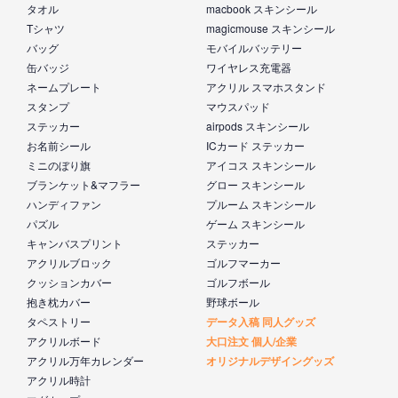
タオル
macbook スキンシール
Tシャツ
magicmouse スキンシール
バッグ
モバイルバッテリー
缶バッジ
ワイヤレス充電器
ネームプレート
アクリル スマホスタンド
スタンプ
マウスパッド
ステッカー
airpods スキンシール
お名前シール
ICカード ステッカー
ミニのぼり旗
アイコス スキンシール
ブランケット&マフラー
グロー スキンシール
ハンディファン
プルーム スキンシール
パズル
ゲーム スキンシール
キャンバスプリント
ステッカー
アクリルブロック
ゴルフマーカー
クッションカバー
ゴルフボール
抱き枕カバー
野球ボール
タペストリー
データ入稿 同人グッズ
アクリルボード
大口注文 個人/企業
アクリル万年カレンダー
オリジナルデザイングッズ
アクリル時計