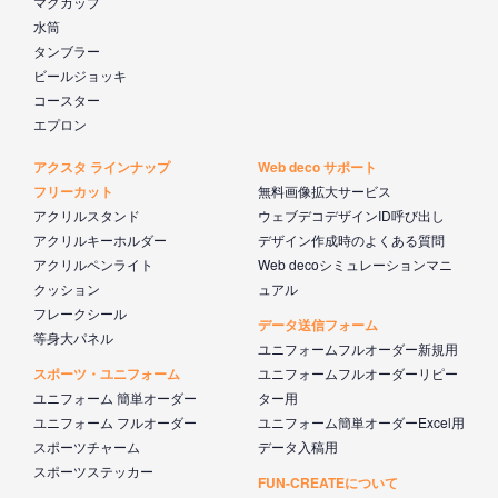
マグカップ
水筒
タンブラー
ビールジョッキ
コースター
エプロン
アクスタ ラインナップ
Web deco サポート
フリーカット
無料画像拡大サービス
アクリルスタンド
ウェブデコデザインID呼び出し
アクリルキーホルダー
デザイン作成時のよくある質問
アクリルペンライト
Web decoシミュレーションマニ
クッション
ュアル
フレークシール
データ送信フォーム
等身大パネル
ユニフォームフルオーダー新規用
スポーツ・ユニフォーム
ユニフォームフルオーダーリピー
ユニフォーム 簡単オーダー
ター用
ユニフォーム フルオーダー
ユニフォーム簡単オーダーExcel用
スポーツチャーム
データ入稿用
スポーツステッカー
FUN-CREATEについて