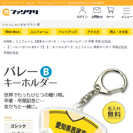
オリジナルグッズ・名入れ・アクスタならファンクリ【合計6,600円以上で送料無料】
ログイン
お問合せ
カート
メニュー
いらっしゃいませ ゲスト 様
Web deco
ユニフォーム
ペットグッズ
アクスタ
同人・オタ活
HOME
ユニフォーム【簡単オーダー】
バレーボールグッズ 卒業 卒部 記念品
【〇 バレーボール Bタイプ】【〇 キーホルダー 】 ユニフォーム 簡単オーダー 卒部記念品
卒団記念品