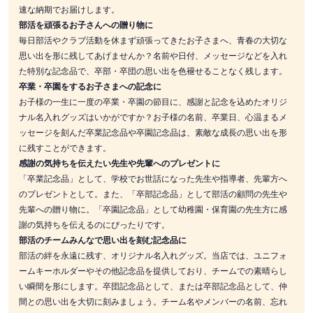
速な納期でお届けします。
部活を頑張るお子さんへの贈り物に
毎日部活やクラブ活動を休まず頑張ってきたお子さまへ、青春の大切な
思い出を形に残してあげませんか？名前や日付、メッセージなどを入れ
た特別な記念品で、卒部・卒団の思い出を色褪せることなく残します。
卒業・卒園をするお子さまへの記念に
お子様の一生に一度の卒業・卒園の節目に、感謝と記念を込めたオリジ
ナル名入れグッズはいかがですか？お子様の名前、卒業日、心温まるメ
ッセージを刻んだ卒業記念品や卒園記念品は、素敵な成長の思い出を形
に残すことができます。
感謝の気持ちを伝えたい先生や先輩へのプレゼントに
「卒業記念品」として、学校でお世話になった先生や指導者、先輩方へ
のプレゼントとして。また、「卒部記念品」として部活の顧問の先生や
先輩への贈り物に。「卒園記念品」として幼稚園・保育園の先生方に感
謝の気持ちを伝えるのにぴったりです。
部活のチームみんなで思い出を刻む記念品に
部活の絆を永遠に残す、オリジナル名入れグッズ。当店では、ユニフォ
ームキーホルダーやその他記念品を提供しており、チームでの素晴らし
い瞬間を形にします。卒団記念品として、または卒部記念品として、仲
間との思い出を大切に刻みましょう。チーム名やメンバーの名前、忘れ