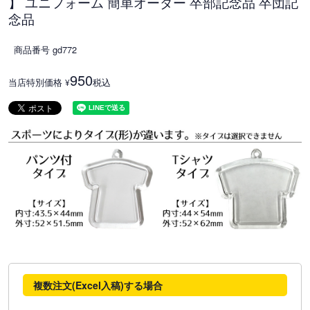
】 ユニフォーム 簡単オーダー 卒部記念品 卒団記
念品
商品番号
gd772
950
当店特別価格
税込
¥
複数注文(Excel入稿)する場合