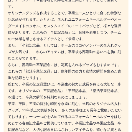
す。
オリジナルグッズを作成することで、卒業生一人ひとりに合った特別な
記念品が作れます。たとえば、名入れユニフォームキーホルダーやオー
ダーメイドのタオル、カスタムメイドのトートバッグなど、様々な選択
肢があります。これらの「卒団記念品」は、個性を表現しつつ、チーム
の一体感を感じさせるアイテムとして最適です。
また、「卒部記念品」としては、チームのロゴやメンバーの名入れグッ
ズが人気です。これらのアイテムは、卒業後も部活動の思い出を胸に刻
むことができます。
さらに、部活動の卒業記念には、写真を入れるグッズもおすすめです。
これらの「部活卒業記念品」は、数年間の努力と友情の瞬間を集めた貴
重な記録となります。
総じて、卒業の記念品選びは、卒業生の努力と成長を称える大切な一歩
です。オリジナルの「卒団記念品」「卒部記念品」「部活卒業記念品」
を通じて、卒業の瞬間を特別なものにしましょう。
卒業、卒園、卒団の特別な瞬間を永遠に刻む、当店のオリジナル名入れ
グッズ。11年以上の実績を誇り、多くのお客様より長年ご愛顧いただい
ております。一つ一つ心を込めて作るユニフォームキーホルダーをはじ
めとする各種記念品をご提供しています。卒業記念品や卒園記念品、卒
団記念品など、大切な記念日にふさわしいアイテムを、確かな品質と迅