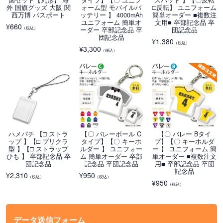
国セット【丸形】 海
タイプ】【〇 ユニフ
スパッド 】【〇反転
外 国旗グッズ 大阪 関
ォーム型 モバイルバ
□反転】 ユニフォーム
西万博 パスポート
ッテリー 】 4000mAh
簡単オーダー ■複数注
ユニフォーム 簡単オ
文用■ 卒部記念品 卒
¥
660
（税込）
ーダー 卒部記念品 卒
団記念品
団記念品
¥
1,380
（税込）
¥
3,300
（税込）
ハメパチ 【□ ストラ
【〇 バレーボール C
【〇 バレー Bタイ
ップ 】【□ プリクラ
タイプ】【〇 キーホ
プ】【〇 キーホルダ
型 】【□ ストラップ
ルダー 】 ユニフォー
ー 】 ユニフォーム 簡
ひも 】 卒部記念品 卒
ム 簡単オーダー 卒部
単オーダー ■複数注文
団記念品
記念品 卒団記念品
用■ 卒部記念品 卒団
記念品
¥
2,310
¥
950
（税込）
（税込）
¥
950
（税込）
データ送信フォーム