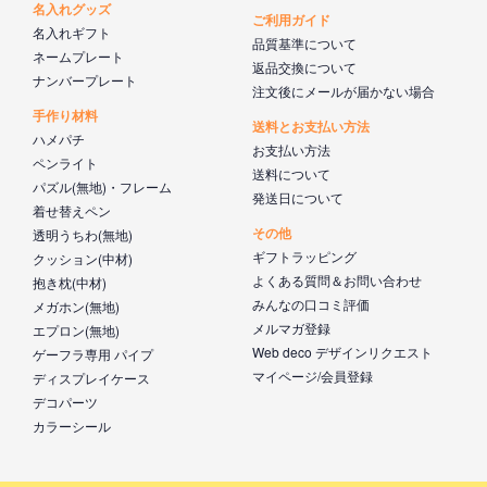
名入れグッズ
ご利用ガイド
名入れギフト
品質基準について
ネームプレート
返品交換について
ナンバープレート
注文後にメールが届かない場合
手作り材料
送料とお支払い方法
ハメパチ
お支払い方法
ペンライト
送料について
パズル(無地)・フレーム
発送日について
着せ替えペン
その他
透明うちわ(無地)
ギフトラッピング
クッション(中材)
よくある質問＆お問い合わせ
抱き枕(中材)
みんなの口コミ評価
メガホン(無地)
メルマガ登録
エプロン(無地)
Web deco デザインリクエスト
ゲーフラ専用 パイプ
マイページ/会員登録
ディスプレイケース
デコパーツ
カラーシール