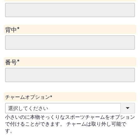
(
必
須
)
背中
(
必
須
)
番号
(
必
須
)
チャームオプション
(
必
小さいのに本物そっくりなスポーツチャームをオプション
須
で付けることができます。 チャームは取り外し可能で
)
す。