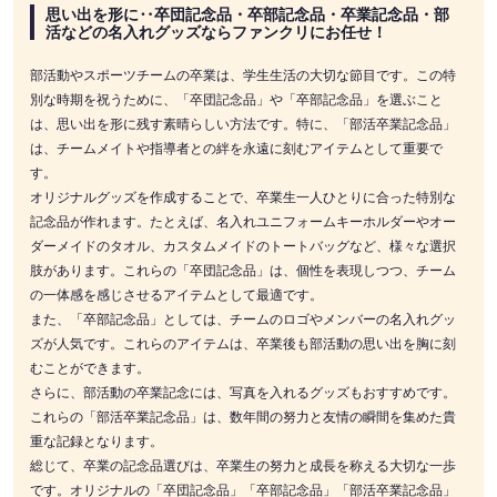
思い出を形に‥卒団記念品・卒部記念品・卒業記念品・部
活などの名入れグッズならファンクリにお任せ！
部活動やスポーツチームの卒業は、学生生活の大切な節目です。この特
別な時期を祝うために、「卒団記念品」や「卒部記念品」を選ぶこと
は、思い出を形に残す素晴らしい方法です。特に、「部活卒業記念品」
は、チームメイトや指導者との絆を永遠に刻むアイテムとして重要で
す。
オリジナルグッズを作成することで、卒業生一人ひとりに合った特別な
記念品が作れます。たとえば、名入れユニフォームキーホルダーやオー
ダーメイドのタオル、カスタムメイドのトートバッグなど、様々な選択
肢があります。これらの「卒団記念品」は、個性を表現しつつ、チーム
の一体感を感じさせるアイテムとして最適です。
また、「卒部記念品」としては、チームのロゴやメンバーの名入れグッ
ズが人気です。これらのアイテムは、卒業後も部活動の思い出を胸に刻
むことができます。
さらに、部活動の卒業記念には、写真を入れるグッズもおすすめです。
これらの「部活卒業記念品」は、数年間の努力と友情の瞬間を集めた貴
重な記録となります。
総じて、卒業の記念品選びは、卒業生の努力と成長を称える大切な一歩
です。オリジナルの「卒団記念品」「卒部記念品」「部活卒業記念品」