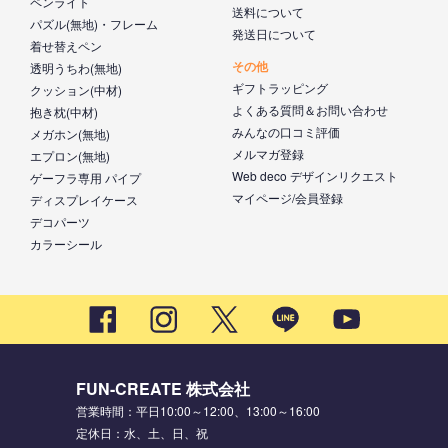
ペンライト
送料について
パズル(無地)・フレーム
発送日について
着せ替えペン
その他
透明うちわ(無地)
ギフトラッピング
クッション(中材)
よくある質問＆お問い合わせ
抱き枕(中材)
みんなの口コミ評価
メガホン(無地)
メルマガ登録
エプロン(無地)
Web deco デザインリクエスト
ゲーフラ専用 パイプ
マイページ/会員登録
ディスプレイケース
デコパーツ
カラーシール
FUN-CREATE 株式会社
営業時間：平日10:00～12:00、13:00～16:00
定休日：水、土、日、祝