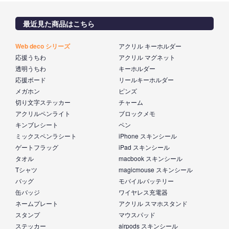
最近見た商品はこちら
Web deco シリーズ
アクリル キーホルダー
応援うちわ
アクリル マグネット
透明うちわ
キーホルダー
応援ボード
リールキーホルダー
メガホン
ピンズ
切り文字ステッカー
チャーム
アクリルペンライト
ブロックメモ
キンブレシート
ペン
ミックスペンラシート
iPhone スキンシール
ゲートフラッグ
iPad スキンシール
タオル
macbook スキンシール
Tシャツ
magicmouse スキンシール
バッグ
モバイルバッテリー
缶バッジ
ワイヤレス充電器
ネームプレート
アクリル スマホスタンド
スタンプ
マウスパッド
ステッカー
airpods スキンシール