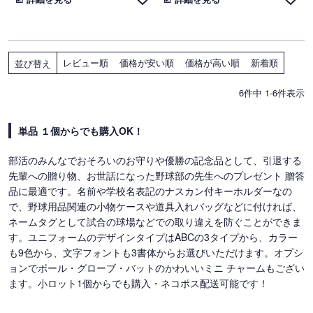
レビュー順
価格が安い順
価格が高い順
新着順
並び替え
6
件中
1
-
6
件表示
単品 １個からでも購入OK！
部活のみんなでおそろいのお守りや優勝の記念品として、引退する
先輩への贈り物、お世話になった野球部の先生へのプレゼント 贈答
品に最適です。名前や学校名表記のナスカン付キーホルダーなの
で、野球用品関連の小物ケースや道具入れバッグなどに付ければ、
ネームタグとして試合の球場などでの取り違えを防ぐことができま
す。ユニフォームのデザインタイプはABCの3タイプから、カラー
も9色から、文字フォントも3書体からお選びいただけます。オプシ
ョンでボール・グローブ・バットのかわいいミニ チャームもござい
ます。小ロット1個からでも購入・ネコポス配送可能です！