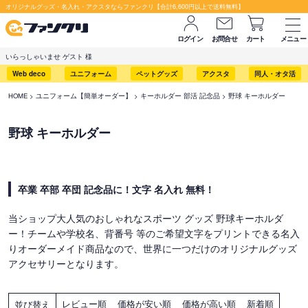
オリジナルグッズ・名入れ・アクスタならファンクリ【合計6,600円以上で送料無料】
ログイン
お問合せ
カート
メニュー
いらっしゃいませ ゲスト 様
Web deco
ユニフォーム
ペットグッズ
アクスタ
同人・オタ活
HOME
ユニフォーム【簡単オーダー】
キーホルダー 部活 記念品
野球 キーホルダー
野球 キーホルダー
卒業 卒部 卒団 記念品に！文字 名入れ 無料！
当ショップ大人気のおしゃれなスポーツ グッズ 野球キーホルダ
ー！チームや学校名、背番号 等のご希望文字をプリントできる名入
りオーダーメイド商品なので、世界に一つだけのオリジナルグッズ
アクセサリーとなります。
レビュー順
価格が安い順
価格が高い順
新着順
並び替え