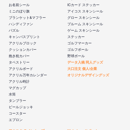
お名前シール
ICカード ステッカー
ミニのぼり旗
アイコス スキンシール
ブランケット&マフラー
グロー スキンシール
ハンディファン
プルーム スキンシール
パズル
ゲーム スキンシール
キャンバスプリント
ステッカー
アクリルブロック
ゴルフマーカー
クッションカバー
ゴルフボール
抱き枕カバー
野球ボール
タペストリー
データ入稿 同人グッズ
アクリルボード
大口注文 個人/企業
アクリル万年カレンダー
オリジナルデザイングッズ
アクリル時計
マグカップ
水筒
タンブラー
ビールジョッキ
コースター
エプロン