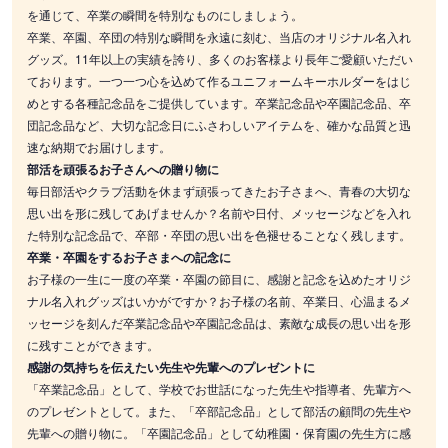
を通じて、卒業の瞬間を特別なものにしましょう。
卒業、卒園、卒団の特別な瞬間を永遠に刻む、当店のオリジナル名入れ
グッズ。11年以上の実績を誇り、多くのお客様より長年ご愛顧いただい
ております。一つ一つ心を込めて作るユニフォームキーホルダーをはじ
めとする各種記念品をご提供しています。卒業記念品や卒園記念品、卒
団記念品など、大切な記念日にふさわしいアイテムを、確かな品質と迅
速な納期でお届けします。
部活を頑張るお子さんへの贈り物に
毎日部活やクラブ活動を休まず頑張ってきたお子さまへ、青春の大切な
思い出を形に残してあげませんか？名前や日付、メッセージなどを入れ
た特別な記念品で、卒部・卒団の思い出を色褪せることなく残します。
卒業・卒園をするお子さまへの記念に
お子様の一生に一度の卒業・卒園の節目に、感謝と記念を込めたオリジ
ナル名入れグッズはいかがですか？お子様の名前、卒業日、心温まるメ
ッセージを刻んだ卒業記念品や卒園記念品は、素敵な成長の思い出を形
に残すことができます。
感謝の気持ちを伝えたい先生や先輩へのプレゼントに
「卒業記念品」として、学校でお世話になった先生や指導者、先輩方へ
のプレゼントとして。また、「卒部記念品」として部活の顧問の先生や
先輩への贈り物に。「卒園記念品」として幼稚園・保育園の先生方に感