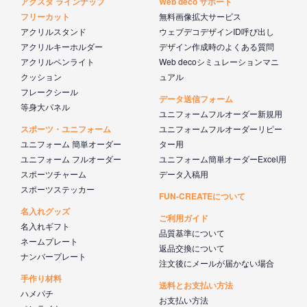
アクスタ ラインナップ
Web deco サポート
フリーカット
無料画像拡大サービス
アクリルスタンド
ウェブデコデザインID呼び出し
アクリルキーホルダー
デザイン作成時のよくある質問
アクリルペンライト
Web decoシミュレーションマニ
クッション
ュアル
フレークシール
データ送信フォーム
等身大パネル
ユニフォームフルオーダー新規用
スポーツ・ユニフォーム
ユニフォームフルオーダーリピー
ユニフォーム 簡単オーダー
ター用
ユニフォーム フルオーダー
ユニフォーム簡単オーダーExcel用
スポーツチャーム
データ入稿用
スポーツステッカー
FUN-CREATEについて
名入れグッズ
ご利用ガイド
名入れギフト
品質基準について
ネームプレート
返品交換について
ナンバープレート
注文後にメールが届かない場合
手作り材料
送料とお支払い方法
ハメパチ
お支払い方法