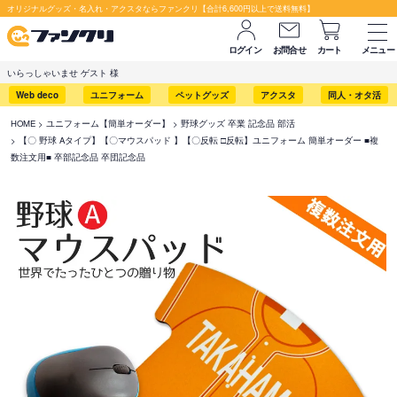
オリジナルグッズ・名入れ・アクスタならファンクリ【合計6,600円以上で送料無料】
ログイン
お問合せ
カート
メニュー
いらっしゃいませ ゲスト 様
Web deco
ユニフォーム
ペットグッズ
アクスタ
同人・オタ活
HOME
ユニフォーム【簡単オーダー】
野球グッズ 卒業 記念品 部活
【〇 野球 Aタイプ】【〇マウスパッド 】【〇反転 □反転】ユニフォーム 簡単オーダー ■複
数注文用■ 卒部記念品 卒団記念品