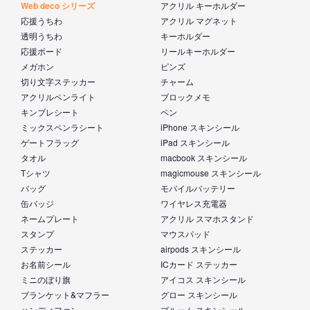
Web deco シリーズ
アクリル キーホルダー
応援うちわ
アクリル マグネット
透明うちわ
キーホルダー
応援ボード
リールキーホルダー
メガホン
ピンズ
切り文字ステッカー
チャーム
アクリルペンライト
ブロックメモ
キンブレシート
ペン
ミックスペンラシート
iPhone スキンシール
ゲートフラッグ
iPad スキンシール
タオル
macbook スキンシール
Tシャツ
magicmouse スキンシール
バッグ
モバイルバッテリー
缶バッジ
ワイヤレス充電器
ネームプレート
アクリル スマホスタンド
スタンプ
マウスパッド
ステッカー
airpods スキンシール
お名前シール
ICカード ステッカー
ミニのぼり旗
アイコス スキンシール
ブランケット&マフラー
グロー スキンシール
ハンディファン
プルーム スキンシール