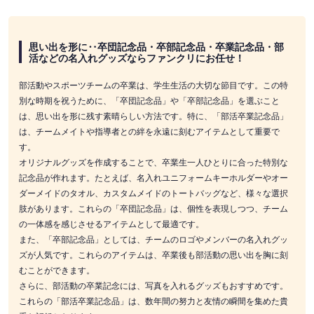
思い出を形に‥卒団記念品・卒部記念品・卒業記念品・部
活などの名入れグッズならファンクリにお任せ！
部活動やスポーツチームの卒業は、学生生活の大切な節目です。この特
別な時期を祝うために、「卒団記念品」や「卒部記念品」を選ぶこと
は、思い出を形に残す素晴らしい方法です。特に、「部活卒業記念品」
は、チームメイトや指導者との絆を永遠に刻むアイテムとして重要で
す。
オリジナルグッズを作成することで、卒業生一人ひとりに合った特別な
記念品が作れます。たとえば、名入れユニフォームキーホルダーやオー
ダーメイドのタオル、カスタムメイドのトートバッグなど、様々な選択
肢があります。これらの「卒団記念品」は、個性を表現しつつ、チーム
の一体感を感じさせるアイテムとして最適です。
また、「卒部記念品」としては、チームのロゴやメンバーの名入れグッ
ズが人気です。これらのアイテムは、卒業後も部活動の思い出を胸に刻
むことができます。
さらに、部活動の卒業記念には、写真を入れるグッズもおすすめです。
これらの「部活卒業記念品」は、数年間の努力と友情の瞬間を集めた貴