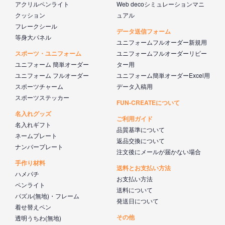
アクリルペンライト
Web decoシミュレーションマニ
クッション
ュアル
フレークシール
データ送信フォーム
等身大パネル
ユニフォームフルオーダー新規用
スポーツ・ユニフォーム
ユニフォームフルオーダーリピー
ユニフォーム 簡単オーダー
ター用
ユニフォーム フルオーダー
ユニフォーム簡単オーダーExcel用
スポーツチャーム
データ入稿用
スポーツステッカー
FUN-CREATEについて
名入れグッズ
ご利用ガイド
名入れギフト
品質基準について
ネームプレート
返品交換について
ナンバープレート
注文後にメールが届かない場合
手作り材料
送料とお支払い方法
ハメパチ
お支払い方法
ペンライト
送料について
パズル(無地)・フレーム
発送日について
着せ替えペン
その他
透明うちわ(無地)