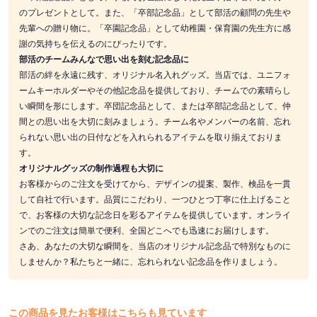
のプレゼントとして。また、「卒部記念品」として部活の顧問の先生や
先輩への贈り物に。「卒園記念品」として幼稚園・保育園の先生方に感
謝の気持ちを伝えるのにぴったりです。
部活のチームみんなで思い出を刻む記念品に
部活の絆を永遠に残す、オリジナル名入れグッズ。当店では、ユニフォ
ームキーホルダーやその他記念品を提供しており、チームでの素晴らし
い瞬間を形にします。卒団記念品として、または卒部記念品として、仲
間との思い出を大切に刻みましょう。チーム名やメンバーの名前、忘れ
られない思い出の日付などを入れられるアイテムを取り揃えておりま
す。
オリジナルグッズの制作過程も大切に
お客様からのご注文を受けてから、デザインの提案、製作、検品を一貫
して自社で行います。品質にこだわり、一つひとつ丁寧に仕上げること
で、お客様の大切な記念日を彩るアイテムを提供しています。オンライ
ンでのご注文は簡単で便利、全国どこへでも迅速にお届けします。
さあ、あなたの大切な瞬間を、当店のオリジナル記念品で特別なものに
しませんか？私たちと一緒に、忘れられない記念品を作りましょう。
この商品を見たお客様はこちらも見ています