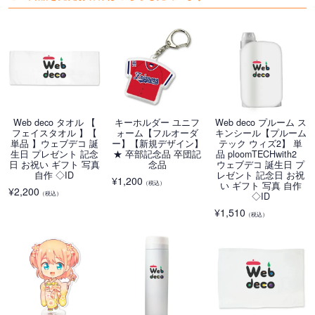
Web deco タオル 【
キーホルダー ユニフ
Web deco プルーム ス
フェイスタオル 】【
ォーム【フルオーダ
キンシール【プルーム
単品 】ウェブデコ 誕
ー】【新規デザイン】
テック ウィズ2】 単
生日 プレゼント 記念
★ 卒部記念品 卒団記
品 ploomTECHwith2
日 お祝い ギフト 写真
念品
ウェブデコ 誕生日 プ
自作 ◇ID
レゼント 記念日 お祝
¥
1,200
（税込）
い ギフト 写真 自作
¥
2,200
（税込）
◇ID
¥
1,510
（税込）