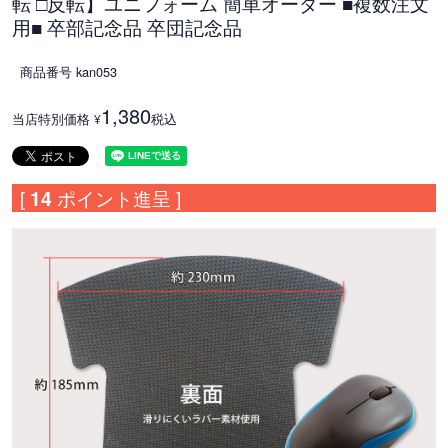
転 □反転】ユニフォーム 簡単オーダー ■複数注文
用■ 卒部記念品 卒団記念品
商品番号
kan053
1,380
当店特別価格
税込
¥
[
14
ポイント進呈 ]