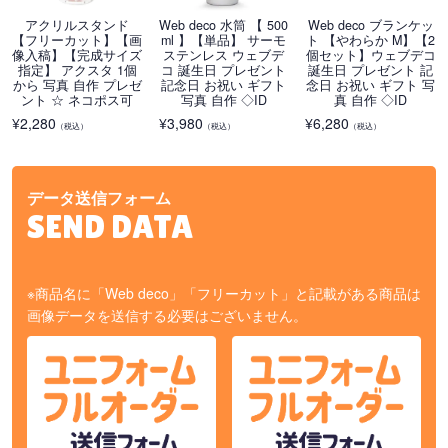
アクリルスタンド
Web deco 水筒 【 500
Web deco ブランケッ
【フリーカット】【画
ml 】【単品】 サーモ
ト 【やわらか M】【2
像入稿】【完成サイズ
ステンレス ウェブデ
個セット】ウェブデコ
指定】 アクスタ 1個
コ 誕生日 プレゼント
誕生日 プレゼント 記
から 写真 自作 プレゼ
記念日 お祝い ギフト
念日 お祝い ギフト 写
ント ☆ ネコポス可
写真 自作 ◇ID
真 自作 ◇ID
¥
2,280
¥
3,980
¥
6,280
（税込）
（税込）
（税込）
データ送信フォーム
SEND DATA
※商品名に「Web deco」「フリーカット」と記載がある商品は
画像データを送信する必要はございません。