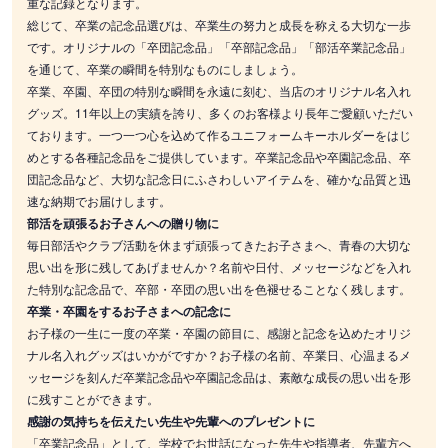
重な記録となります。
総じて、卒業の記念品選びは、卒業生の努力と成長を称える大切な一歩
です。オリジナルの「卒団記念品」「卒部記念品」「部活卒業記念品」
を通じて、卒業の瞬間を特別なものにしましょう。
卒業、卒園、卒団の特別な瞬間を永遠に刻む、当店のオリジナル名入れ
グッズ。11年以上の実績を誇り、多くのお客様より長年ご愛顧いただい
ております。一つ一つ心を込めて作るユニフォームキーホルダーをはじ
めとする各種記念品をご提供しています。卒業記念品や卒園記念品、卒
団記念品など、大切な記念日にふさわしいアイテムを、確かな品質と迅
速な納期でお届けします。
部活を頑張るお子さんへの贈り物に
毎日部活やクラブ活動を休まず頑張ってきたお子さまへ、青春の大切な
思い出を形に残してあげませんか？名前や日付、メッセージなどを入れ
た特別な記念品で、卒部・卒団の思い出を色褪せることなく残します。
卒業・卒園をするお子さまへの記念に
お子様の一生に一度の卒業・卒園の節目に、感謝と記念を込めたオリジ
ナル名入れグッズはいかがですか？お子様の名前、卒業日、心温まるメ
ッセージを刻んだ卒業記念品や卒園記念品は、素敵な成長の思い出を形
に残すことができます。
感謝の気持ちを伝えたい先生や先輩へのプレゼントに
「卒業記念品」として、学校でお世話になった先生や指導者、先輩方へ