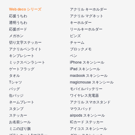
Web deco シリーズ
アクリル キーホルダー
応援うちわ
アクリル マグネット
透明うちわ
キーホルダー
応援ボード
リールキーホルダー
メガホン
ピンズ
切り文字ステッカー
チャーム
アクリルペンライト
ブロックメモ
キンブレシート
ペン
ミックスペンラシート
iPhone スキンシール
ゲートフラッグ
iPad スキンシール
タオル
macbook スキンシール
Tシャツ
magicmouse スキンシール
バッグ
モバイルバッテリー
缶バッジ
ワイヤレス充電器
ネームプレート
アクリル スマホスタンド
スタンプ
マウスパッド
ステッカー
airpods スキンシール
お名前シール
ICカード ステッカー
ミニのぼり旗
アイコス スキンシール
ブランケット&マフラー
グロー スキンシール