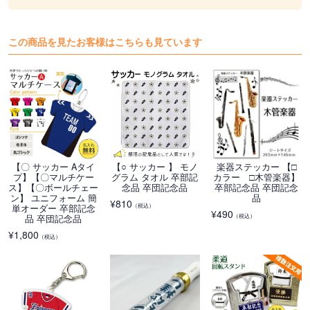
この商品を見たお客様はこちらも見ています
【〇 サッカー Aタイ
【○ サッカー 】 モノ
楽器ステッカー 【□
プ】【〇マルチケー
グラム タオル 卒部記
カラー □木管楽器】
ス】【〇ボールチェー
念品 卒団記念品
卒部記念品 卒団記念
ン】 ユニフォーム 簡
品
¥
810
（税込）
単オーダー 卒部記念
¥
490
（税込）
品 卒団記念品
¥
1,800
（税込）