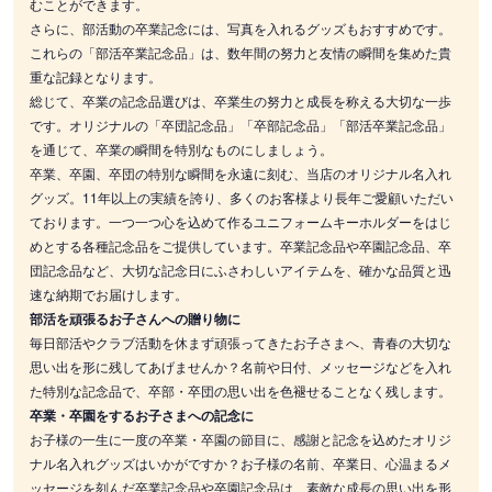
むことができます。
さらに、部活動の卒業記念には、写真を入れるグッズもおすすめです。
これらの「部活卒業記念品」は、数年間の努力と友情の瞬間を集めた貴
重な記録となります。
総じて、卒業の記念品選びは、卒業生の努力と成長を称える大切な一歩
です。オリジナルの「卒団記念品」「卒部記念品」「部活卒業記念品」
を通じて、卒業の瞬間を特別なものにしましょう。
卒業、卒園、卒団の特別な瞬間を永遠に刻む、当店のオリジナル名入れ
グッズ。11年以上の実績を誇り、多くのお客様より長年ご愛顧いただい
ております。一つ一つ心を込めて作るユニフォームキーホルダーをはじ
めとする各種記念品をご提供しています。卒業記念品や卒園記念品、卒
団記念品など、大切な記念日にふさわしいアイテムを、確かな品質と迅
速な納期でお届けします。
部活を頑張るお子さんへの贈り物に
毎日部活やクラブ活動を休まず頑張ってきたお子さまへ、青春の大切な
思い出を形に残してあげませんか？名前や日付、メッセージなどを入れ
た特別な記念品で、卒部・卒団の思い出を色褪せることなく残します。
卒業・卒園をするお子さまへの記念に
お子様の一生に一度の卒業・卒園の節目に、感謝と記念を込めたオリジ
ナル名入れグッズはいかがですか？お子様の名前、卒業日、心温まるメ
ッセージを刻んだ卒業記念品や卒園記念品は、素敵な成長の思い出を形