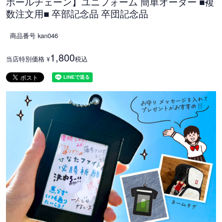
ボールチェーン】ユニフォーム 簡単オーダー ■複
数注文用■ 卒部記念品 卒団記念品
商品番号
kan046
1,800
当店特別価格
税込
¥