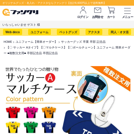
オリジナルグッズ・名入れ・アクスタならファンクリ【合計6,600円以上で送料無料】
ログイン
お問合せ
カート
メニュー
いらっしゃいませ ゲスト 様
Web deco
ユニフォーム
ペットグッズ
アクスタ
同人・オタ活
HOME
ユニフォーム【簡単オーダー】
サッカーグッズ 卒業 卒部 記念品
【〇 サッカー Aタイプ】【〇マルチケース】【〇ボールチェーン】ユニフォーム 簡単オーダ
ー ■複数注文用■ 卒部記念品 卒団記念品