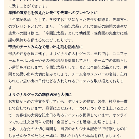
に残すことができます。
感謝の気持ちを伝えたい先生や先輩へのプレゼントに
「卒業記念品」として、学校でお世話になった先生や指導者、先輩方へ
のプレゼントとして。また、「卒部記念品」として部活の顧問の先生や
先輩への贈り物に。「卒園記念品」として幼稚園・保育園の先生方に感
謝の気持ちを伝えるのにぴったりです。
部活のチームみんなで思い出を刻む記念品に
部活の絆を永遠に残す、オリジナル名入れグッズ。当店では、ユニフォ
ームキーホルダーやその他記念品を提供しており、チームでの素晴らし
い瞬間を形にします。卒団記念品として、または卒部記念品として、仲
間との思い出を大切に刻みましょう。チーム名やメンバーの名前、忘れ
られない思い出の日付などを入れられるアイテムを取り揃えておりま
す。
オリジナルグッズの制作過程も大切に
お客様からのご注文を受けてから、デザインの提案、製作、検品を一貫
して自社で行います。品質にこだわり、一つひとつ丁寧に仕上げること
で、お客様の大切な記念日を彩るアイテムを提供しています。オンライ
ンでのご注文は簡単で便利、全国どこへでも迅速にお届けします。
さあ、あなたの大切な瞬間を、当店のオリジナル記念品で特別なものに
しませんか？私たちと一緒に、忘れられない記念品を作りましょう。