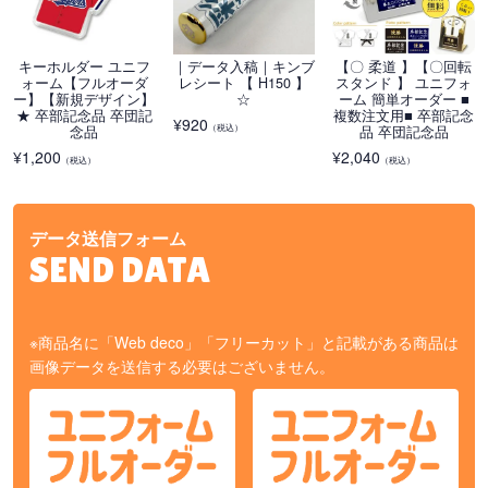
キーホルダー ユニフ
｜データ入稿｜キンブ
【〇 柔道 】【〇回転
ォーム【フルオーダ
レシート 【 H150 】
スタンド 】 ユニフォ
ー】【新規デザイン】
☆
ーム 簡単オーダー ■
★ 卒部記念品 卒団記
複数注文用■ 卒部記念
¥
920
（税込）
念品
品 卒団記念品
¥
1,200
¥
2,040
（税込）
（税込）
データ送信フォーム
SEND DATA
※商品名に「Web deco」「フリーカット」と記載がある商品は
画像データを送信する必要はございません。