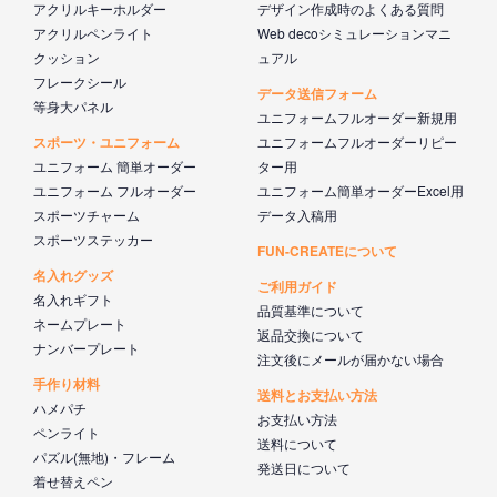
アクリルキーホルダー
デザイン作成時のよくある質問
アクリルペンライト
Web decoシミュレーションマニ
クッション
ュアル
フレークシール
データ送信フォーム
等身大パネル
ユニフォームフルオーダー新規用
スポーツ・ユニフォーム
ユニフォームフルオーダーリピー
ユニフォーム 簡単オーダー
ター用
ユニフォーム フルオーダー
ユニフォーム簡単オーダーExcel用
スポーツチャーム
データ入稿用
スポーツステッカー
FUN-CREATEについて
名入れグッズ
ご利用ガイド
名入れギフト
品質基準について
ネームプレート
返品交換について
ナンバープレート
注文後にメールが届かない場合
手作り材料
送料とお支払い方法
ハメパチ
お支払い方法
ペンライト
送料について
パズル(無地)・フレーム
発送日について
着せ替えペン