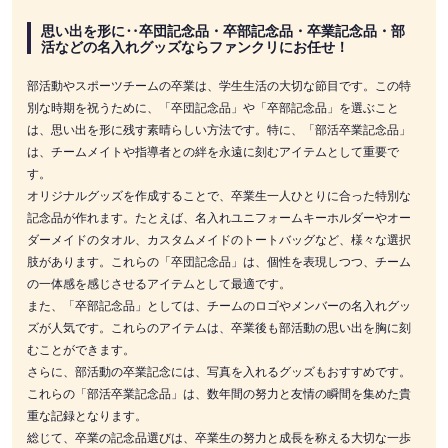
思い出を形に‥卒団記念品・卒部記念品・卒業記念品・部
活などの名入れグッズならファンクリにお任せ！
部活動やスポーツチームの卒業は、学生生活の大切な節目です。この特
別な時期を祝うために、「卒団記念品」や「卒部記念品」を選ぶこと
は、思い出を形に残す素晴らしい方法です。特に、「部活卒業記念品」
は、チームメイトや指導者との絆を永遠に刻むアイテムとして重要で
す。
オリジナルグッズを作成することで、卒業生一人ひとりに合った特別な
記念品が作れます。たとえば、名入れユニフォームキーホルダーやオー
ダーメイドのタオル、カスタムメイドのトートバッグなど、様々な選択
肢があります。これらの「卒団記念品」は、個性を表現しつつ、チーム
の一体感を感じさせるアイテムとして最適です。
また、「卒部記念品」としては、チームのロゴやメンバーの名入れグッ
ズが人気です。これらのアイテムは、卒業後も部活動の思い出を胸に刻
むことができます。
さらに、部活動の卒業記念には、写真を入れるグッズもおすすめです。
これらの「部活卒業記念品」は、数年間の努力と友情の瞬間を集めた貴
重な記録となります。
総じて、卒業の記念品選びは、卒業生の努力と成長を称える大切な一歩