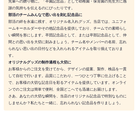
先輩への贈り物に。「卒園記念品」として幼稚園・保育園の先生方に感
謝の気持ちを伝えるのにぴったりです。
部活のチームみんなで思い出を刻む記念品に
部活の絆を永遠に残す、オリジナル名入れグッズ。当店では、ユニフォ
ームキーホルダーやその他記念品を提供しており、チームでの素晴らし
い瞬間を形にします。卒団記念品として、または卒部記念品として、仲
間との思い出を大切に刻みましょう。チーム名やメンバーの名前、忘れ
られない思い出の日付などを入れられるアイテムを取り揃えておりま
す。
オリジナルグッズの制作過程も大切に
お客様からのご注文を受けてから、デザインの提案、製作、検品を一貫
して自社で行います。品質にこだわり、一つひとつ丁寧に仕上げること
で、お客様の大切な記念日を彩るアイテムを提供しています。オンライ
ンでのご注文は簡単で便利、全国どこへでも迅速にお届けします。
さあ、あなたの大切な瞬間を、当店のオリジナル記念品で特別なものに
しませんか？私たちと一緒に、忘れられない記念品を作りましょう。