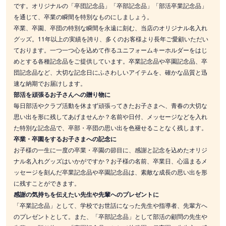
です。オリジナルの「卒団記念品」「卒部記念品」「部活卒業記念品」
を通じて、卒業の瞬間を特別なものにしましょう。
卒業、卒園、卒団の特別な瞬間を永遠に刻む、当店のオリジナル名入れ
グッズ。11年以上の実績を誇り、多くのお客様より長年ご愛顧いただい
ております。一つ一つ心を込めて作るユニフォームキーホルダーをはじ
めとする各種記念品をご提供しています。卒業記念品や卒園記念品、卒
団記念品など、大切な記念日にふさわしいアイテムを、確かな品質と迅
速な納期でお届けします。
部活を頑張るお子さんへの贈り物に
毎日部活やクラブ活動を休まず頑張ってきたお子さまへ、青春の大切な
思い出を形に残してあげませんか？名前や日付、メッセージなどを入れ
た特別な記念品で、卒部・卒団の思い出を色褪せることなく残します。
卒業・卒園をするお子さまへの記念に
お子様の一生に一度の卒業・卒園の節目に、感謝と記念を込めたオリジ
ナル名入れグッズはいかがですか？お子様の名前、卒業日、心温まるメ
ッセージを刻んだ卒業記念品や卒園記念品は、素敵な成長の思い出を形
に残すことができます。
感謝の気持ちを伝えたい先生や先輩へのプレゼントに
「卒業記念品」として、学校でお世話になった先生や指導者、先輩方へ
のプレゼントとして。また、「卒部記念品」として部活の顧問の先生や