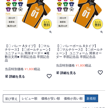
【〇 バレー Aタイプ】【〇マル
【〇 バレーボール Aタイプ】
チケース】【〇ボールチェーン】
【〇マルチケース】【〇ボールチ
ユニフォーム 簡単オーダー ■複
ェーン】 ユニフォーム 簡単オー
数注文用■ 卒部記念品 卒団記念
ダー 卒部記念品 卒団記念品
品
当店特別価格
1,800
税込
¥
当店特別価格
1,800
税込
¥
詳細を見る
詳細を見る
レビュー順
価格が安い順
価格が高い順
新着順
並び替え