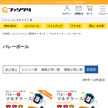
オリジナルグッズ・名入れ・アクスタならファンクリ【合計6,600円以上で送料無料】
ログイン
お問合せ
カート
メニュー
いらっしゃいませ ゲスト 様
Web deco
ユニフォーム
ペットグッズ
アクスタ
同人・オタ活
HOME
ユニフォーム【簡単オーダー】
マルチケース
バレーボール
バレーボール
レビュー順
価格が安い順
価格が高い順
新着順
並び替え
2
件中
1
-
2
件表示