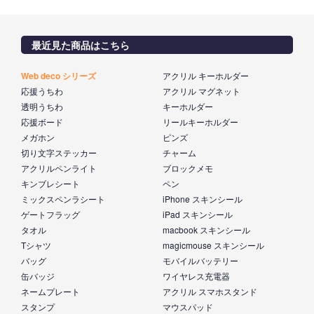
最近見た商品はこちら
Web deco シリーズ
アクリル キーホルダー
応援うちわ
アクリル マグネット
透明うちわ
キーホルダー
応援ボード
リールキーホルダー
メガホン
ピンズ
切り文字ステッカー
チャーム
アクリルペンライト
ブロックメモ
キンブレシート
ペン
ミックスペンラシート
iPhone スキンシール
ゲートフラッグ
iPad スキンシール
タオル
macbook スキンシール
Tシャツ
magicmouse スキンシール
バッグ
モバイルバッテリー
缶バッジ
ワイヤレス充電器
ネームプレート
アクリル スマホスタンド
スタンプ
マウスパッド