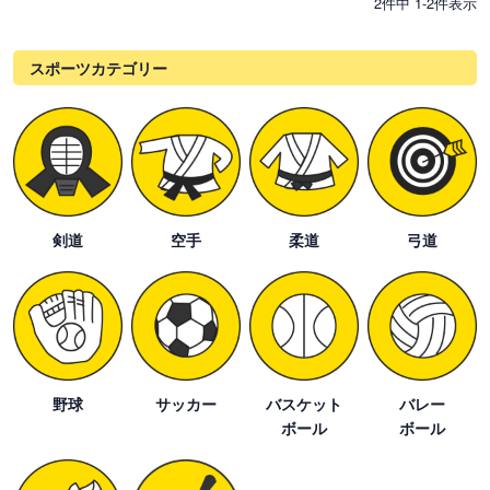
2
件中
1
-
2
件表示
スポーツカテゴリー
剣道
空手
柔道
弓道
野球
サッカー
バスケット
バレー
ボール
ボール