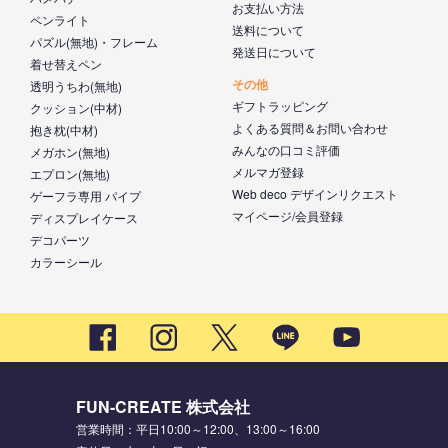
お支払い方法
ペンライト
送料について
パズル(無地)・フレーム
発送日について
着せ替えペン
その他
透明うちわ(無地)
ギフトラッピング
クッション(中材)
よくある質問＆お問い合わせ
抱き枕(中材)
みんなの口コミ評価
メガホン(無地)
メルマガ登録
エプロン(無地)
Web deco デザインリクエスト
ゲーフラ専用 パイプ
マイページ/会員登録
ディスプレイケース
デコパーツ
カラーシール
FUN-CREATE 株式会社
営業時間：平日10:00～12:00、13:00～16:00