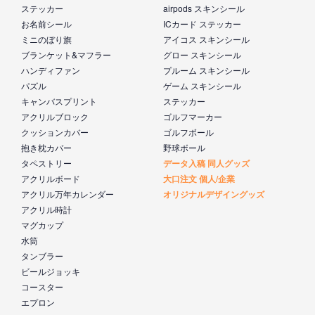
ステッカー
airpods スキンシール
お名前シール
ICカード ステッカー
ミニのぼり旗
アイコス スキンシール
ブランケット&マフラー
グロー スキンシール
ハンディファン
プルーム スキンシール
パズル
ゲーム スキンシール
キャンバスプリント
ステッカー
アクリルブロック
ゴルフマーカー
クッションカバー
ゴルフボール
抱き枕カバー
野球ボール
タペストリー
データ入稿 同人グッズ
アクリルボード
大口注文 個人/企業
アクリル万年カレンダー
オリジナルデザイングッズ
アクリル時計
マグカップ
水筒
タンブラー
ビールジョッキ
コースター
エプロン