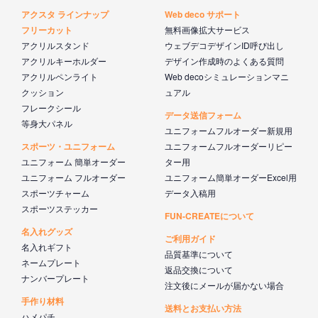
アクスタ ラインナップ
Web deco サポート
フリーカット
無料画像拡大サービス
アクリルスタンド
ウェブデコデザインID呼び出し
アクリルキーホルダー
デザイン作成時のよくある質問
アクリルペンライト
Web decoシミュレーションマニ
クッション
ュアル
フレークシール
データ送信フォーム
等身大パネル
ユニフォームフルオーダー新規用
スポーツ・ユニフォーム
ユニフォームフルオーダーリピー
ユニフォーム 簡単オーダー
ター用
ユニフォーム フルオーダー
ユニフォーム簡単オーダーExcel用
スポーツチャーム
データ入稿用
スポーツステッカー
FUN-CREATEについて
名入れグッズ
ご利用ガイド
名入れギフト
品質基準について
ネームプレート
返品交換について
ナンバープレート
注文後にメールが届かない場合
手作り材料
送料とお支払い方法
ハメパチ