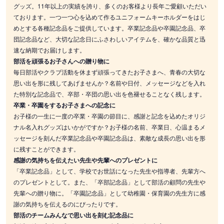
グッズ。11年以上の実績を誇り、多くのお客様より長年ご愛顧いただい
ております。一つ一つ心を込めて作るユニフォームキーホルダーをはじ
めとする各種記念品をご提供しています。卒業記念品や卒園記念品、卒
団記念品など、大切な記念日にふさわしいアイテムを、確かな品質と迅
速な納期でお届けします。
部活を頑張るお子さんへの贈り物に
毎日部活やクラブ活動を休まず頑張ってきたお子さまへ、青春の大切な
思い出を形に残してあげませんか？名前や日付、メッセージなどを入れ
た特別な記念品で、卒部・卒団の思い出を色褪せることなく残します。
卒業・卒園をするお子さまへの記念に
お子様の一生に一度の卒業・卒園の節目に、感謝と記念を込めたオリジ
ナル名入れグッズはいかがですか？お子様の名前、卒業日、心温まるメ
ッセージを刻んだ卒業記念品や卒園記念品は、素敵な成長の思い出を形
に残すことができます。
感謝の気持ちを伝えたい先生や先輩へのプレゼントに
「卒業記念品」として、学校でお世話になった先生や指導者、先輩方へ
のプレゼントとして。また、「卒部記念品」として部活の顧問の先生や
先輩への贈り物に。「卒園記念品」として幼稚園・保育園の先生方に感
謝の気持ちを伝えるのにぴったりです。
部活のチームみんなで思い出を刻む記念品に