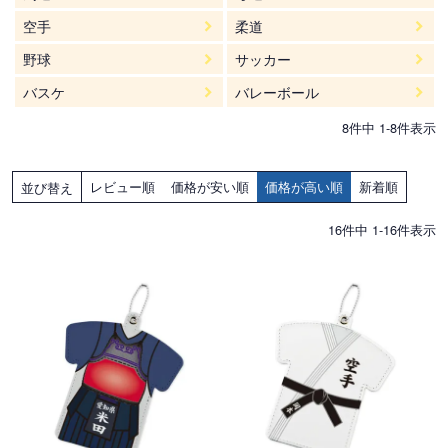
空手
柔道
野球
サッカー
バスケ
バレーボール
8
件中
1
-
8
件表示
レビュー順
価格が安い順
価格が高い順
新着順
並び替え
16
件中
1
-
16
件表示