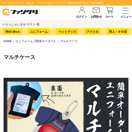
オリジナルグッズ・名入れ・アクスタならファンクリ【合計6,600円以上で送料無料】
ログイン
お問合せ
カート
メニュー
いらっしゃいませ ゲスト 様
Web deco
ユニフォーム
ペットグッズ
アクスタ
同人・オタ活
HOME
ユニフォーム【簡単オーダー】
マルチケース
マルチケース