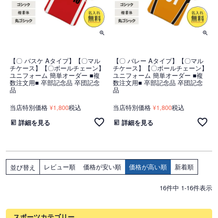
【〇 バスケ Aタイプ】【〇マル
【〇 バレー Aタイプ】【〇マル
チケース】【〇ボールチェーン】
チケース】【〇ボールチェーン】
ユニフォーム 簡単オーダー ■複
ユニフォーム 簡単オーダー ■複
数注文用■ 卒部記念品 卒団記念
数注文用■ 卒部記念品 卒団記念
品
品
当店特別価格
1,800
税込
当店特別価格
1,800
税込
¥
¥
詳細を見る
詳細を見る
レビュー順
価格が安い順
価格が高い順
新着順
並び替え
16
件中
1
-
16
件表示
スポーツカテゴリー