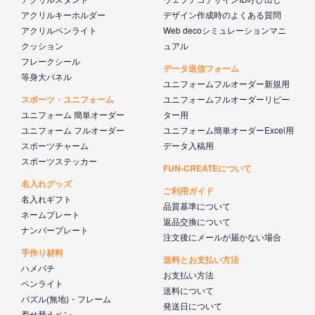
アクリルキーホルダー
デザイン作成時のよくある質問
アクリルペンライト
Web decoシミュレーションマニ
クッション
ュアル
フレークシール
データ送信フォーム
等身大パネル
ユニフォームフルオーダー新規用
スポーツ・ユニフォーム
ユニフォームフルオーダーリピー
ユニフォーム 簡単オーダー
ター用
ユニフォーム フルオーダー
ユニフォーム簡単オーダーExcel用
スポーツチャーム
データ入稿用
スポーツステッカー
FUN-CREATEについて
名入れグッズ
ご利用ガイド
名入れギフト
品質基準について
ネームプレート
返品交換について
ナンバープレート
注文後にメールが届かない場合
手作り材料
送料とお支払い方法
ハメパチ
お支払い方法
ペンライト
送料について
パズル(無地)・フレーム
発送日について
着せ替えペン