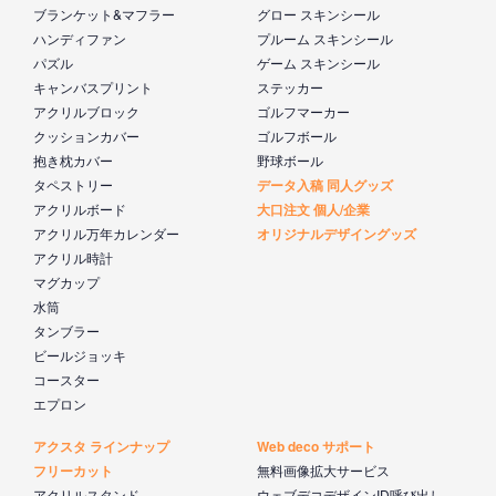
ブランケット&マフラー
グロー スキンシール
ハンディファン
プルーム スキンシール
パズル
ゲーム スキンシール
キャンバスプリント
ステッカー
アクリルブロック
ゴルフマーカー
クッションカバー
ゴルフボール
抱き枕カバー
野球ボール
タペストリー
データ入稿 同人グッズ
アクリルボード
大口注文 個人/企業
アクリル万年カレンダー
オリジナルデザイングッズ
アクリル時計
マグカップ
水筒
タンブラー
ビールジョッキ
コースター
エプロン
アクスタ ラインナップ
Web deco サポート
フリーカット
無料画像拡大サービス
アクリルスタンド
ウェブデコデザインID呼び出し