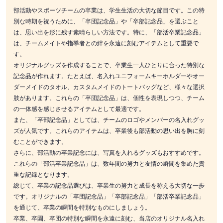
部活動やスポーツチームの卒業は、学生生活の大切な節目です。この特
別な時期を祝うために、「卒団記念品」や「卒部記念品」を選ぶこと
は、思い出を形に残す素晴らしい方法です。特に、「部活卒業記念品」
は、チームメイトや指導者との絆を永遠に刻むアイテムとして重要で
す。
オリジナルグッズを作成することで、卒業生一人ひとりに合った特別な
記念品が作れます。たとえば、名入れユニフォームキーホルダーやオー
ダーメイドのタオル、カスタムメイドのトートバッグなど、様々な選択
肢があります。これらの「卒団記念品」は、個性を表現しつつ、チーム
の一体感を感じさせるアイテムとして最適です。
また、「卒部記念品」としては、チームのロゴやメンバーの名入れグッ
ズが人気です。これらのアイテムは、卒業後も部活動の思い出を胸に刻
むことができます。
さらに、部活動の卒業記念には、写真を入れるグッズもおすすめです。
これらの「部活卒業記念品」は、数年間の努力と友情の瞬間を集めた貴
重な記録となります。
総じて、卒業の記念品選びは、卒業生の努力と成長を称える大切な一歩
です。オリジナルの「卒団記念品」「卒部記念品」「部活卒業記念品」
を通じて、卒業の瞬間を特別なものにしましょう。
卒業、卒園、卒団の特別な瞬間を永遠に刻む、当店のオリジナル名入れ