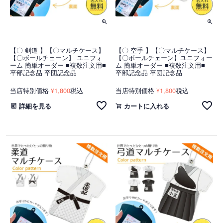
【〇 剣道 】【〇マルチケース】
【〇 空手 】【〇マルチケース】
【〇ボールチェーン】 ユニフォ
【〇ボールチェーン】ユニフォー
ーム 簡単オーダー ■複数注文用■
ム 簡単オーダー ■複数注文用■
卒部記念品 卒団記念品
卒部記念品 卒団記念品
当店特別価格
1,800
税込
当店特別価格
1,800
税込
¥
¥
詳細を見る
カートに入れる