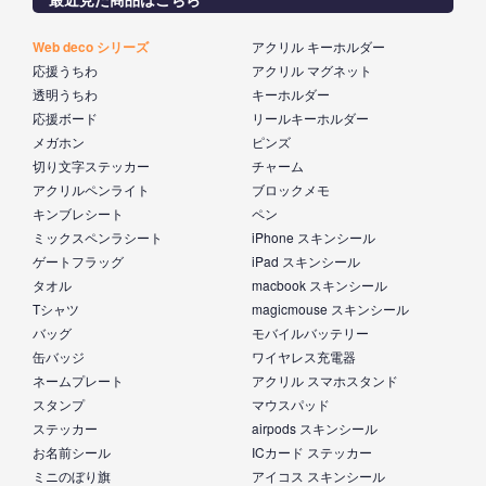
Web deco シリーズ
アクリル キーホルダー
応援うちわ
アクリル マグネット
透明うちわ
キーホルダー
応援ボード
リールキーホルダー
メガホン
ピンズ
切り文字ステッカー
チャーム
アクリルペンライト
ブロックメモ
キンブレシート
ペン
ミックスペンラシート
iPhone スキンシール
ゲートフラッグ
iPad スキンシール
タオル
macbook スキンシール
Tシャツ
magicmouse スキンシール
バッグ
モバイルバッテリー
缶バッジ
ワイヤレス充電器
ネームプレート
アクリル スマホスタンド
スタンプ
マウスパッド
ステッカー
airpods スキンシール
お名前シール
ICカード ステッカー
ミニのぼり旗
アイコス スキンシール