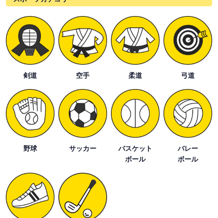
剣道
空手
柔道
弓道
野球
サッカー
バスケット
バレー
ボール
ボール