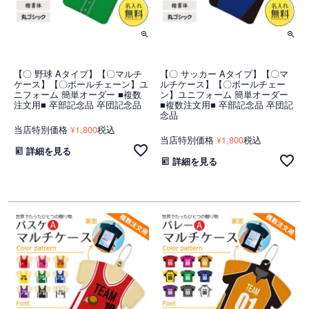
【〇 野球 Aタイプ】【〇マルチ
【〇 サッカー Aタイプ】【〇マ
ケース】【〇ボールチェーン】ユ
ルチケース】【〇ボールチェー
ニフォーム 簡単オーダー ■複数
ン】ユニフォーム 簡単オーダー
注文用■ 卒部記念品 卒団記念品
■複数注文用■ 卒部記念品 卒団記
念品
当店特別価格
1,800
税込
¥
当店特別価格
1,800
税込
¥
詳細を見る
詳細を見る