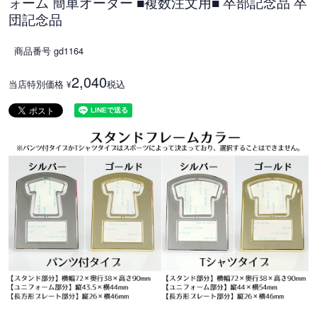
ォーム 簡単オーダー ■複数注文用■ 卒部記念品 卒
団記念品
商品番号
gd1164
2,040
当店特別価格
税込
¥