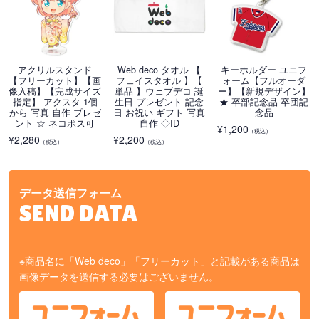
アクリルスタンド
Web deco タオル 【
キーホルダー ユニフ
【フリーカット】【画
フェイスタオル 】【
ォーム【フルオーダ
像入稿】【完成サイズ
単品 】ウェブデコ 誕
ー】【新規デザイン】
指定】 アクスタ 1個
生日 プレゼント 記念
★ 卒部記念品 卒団記
から 写真 自作 プレゼ
日 お祝い ギフト 写真
念品
ント ☆ ネコポス可
自作 ◇ID
¥
1,200
（税込）
¥
2,280
¥
2,200
（税込）
（税込）
データ送信フォーム
SEND DATA
※商品名に「Web deco」「フリーカット」と記載がある商品は
画像データを送信する必要はございません。