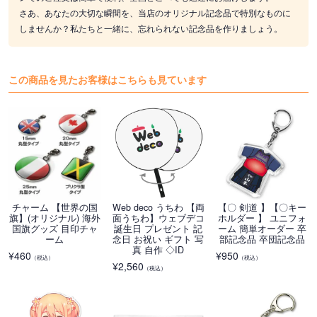
さあ、あなたの大切な瞬間を、当店のオリジナル記念品で特別なものに
しませんか？私たちと一緒に、忘れられない記念品を作りましょう。
この商品を見たお客様はこちらも見ています
チャーム 【世界の国
Web deco うちわ 【両
【〇 剣道 】【〇キー
旗】(オリジナル) 海外
面うちわ】ウェブデコ
ホルダー 】 ユニフォ
国旗グッズ 目印チャ
誕生日 プレゼント 記
ーム 簡単オーダー 卒
ーム
念日 お祝い ギフト 写
部記念品 卒団記念品
真 自作 ◇ID
¥
460
¥
950
（税込）
（税込）
¥
2,560
（税込）