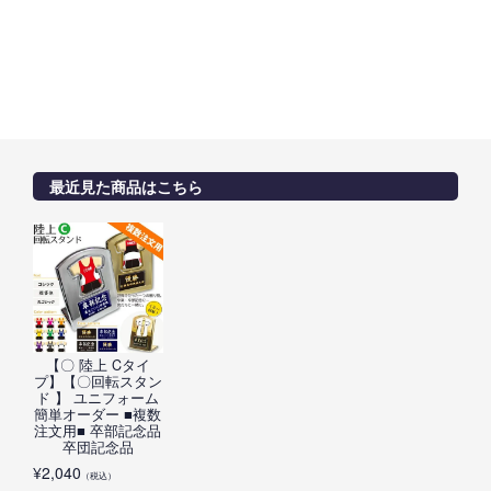
最近見た商品はこちら
【〇 陸上 Cタイ
プ】【〇回転スタン
ド 】 ユニフォーム
簡単オーダー ■複数
注文用■ 卒部記念品
卒団記念品
¥
2,040
（税込）