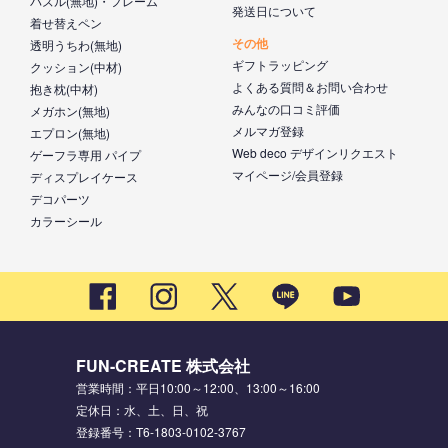
パズル(無地)・フレーム
発送日について
着せ替えペン
その他
透明うちわ(無地)
ギフトラッピング
クッション(中材)
よくある質問＆お問い合わせ
抱き枕(中材)
みんなの口コミ評価
メガホン(無地)
メルマガ登録
エプロン(無地)
Web deco デザインリクエスト
ゲーフラ専用 パイプ
マイページ/会員登録
ディスプレイケース
デコパーツ
カラーシール
FUN-CREATE 株式会社
営業時間：平日10:00～12:00、13:00～16:00
定休日：水、土、日、祝
登録番号：T6-1803-0102-3767