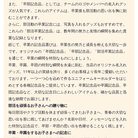
また、「卒部記念品」としては、チームのロゴやメンバーの名入れグッ
ズが人気です。これらのアイテムは、卒業後も部活動の思い出を胸に刻
むことができます。
さらに、部活動の卒業記念には、写真を入れるグッズもおすすめです。
これらの「部活卒業記念品」は、数年間の努力と友情の瞬間を集めた貴
重な記録となります。
総じて、卒業の記念品選びは、卒業生の努力と成長を称える大切な一歩
です。オリジナルの「卒団記念品」「卒部記念品」「部活卒業記念品」
を通じて、卒業の瞬間を特別なものにしましょう。
卒業、卒園、卒団の特別な瞬間を永遠に刻む、当店のオリジナル名入れ
グッズ。11年以上の実績を誇り、多くのお客様より長年ご愛顧いただい
ております。一つ一つ心を込めて作るユニフォームキーホルダーをはじ
めとする各種記念品をご提供しています。卒業記念品や卒園記念品、卒
団記念品など、大切な記念日にふさわしいアイテムを、確かな品質と迅
速な納期でお届けします。
部活を頑張るお子さんへの贈り物に
毎日部活やクラブ活動を休まず頑張ってきたお子さまへ、青春の大切な
思い出を形に残してあげませんか？名前や日付、メッセージなどを入れ
た特別な記念品で、卒部・卒団の思い出を色褪せることなく残します。
卒業・卒園をするお子さまへの記念に