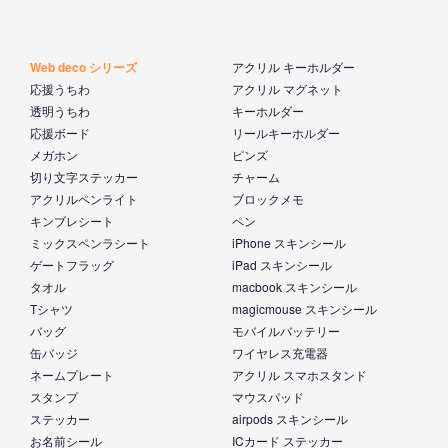
Web deco シリーズ
アクリル キーホルダー
応援うちわ
アクリル マグネット
透明うちわ
キーホルダー
応援ボード
リールキーホルダー
メガホン
ピンズ
切り文字ステッカー
チャーム
アクリルペンライト
ブロックメモ
キンブレシート
ペン
ミックスペンラシート
iPhone スキンシール
ゲートフラッグ
iPad スキンシール
タオル
macbook スキンシール
Tシャツ
magicmouse スキンシール
バッグ
モバイルバッテリー
缶バッジ
ワイヤレス充電器
ネームプレート
アクリル スマホスタンド
スタンプ
マウスパッド
ステッカー
airpods スキンシール
お名前シール
ICカード ステッカー