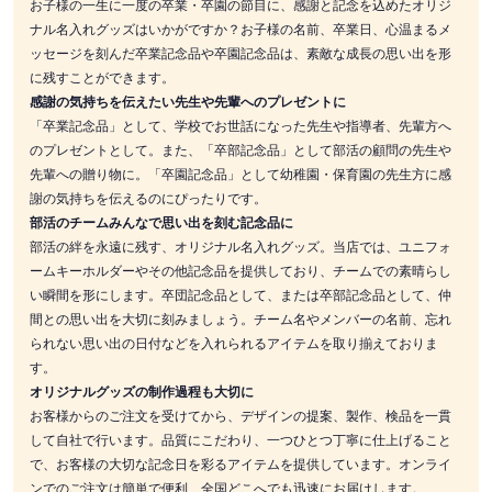
お子様の一生に一度の卒業・卒園の節目に、感謝と記念を込めたオリジ
ナル名入れグッズはいかがですか？お子様の名前、卒業日、心温まるメ
ッセージを刻んだ卒業記念品や卒園記念品は、素敵な成長の思い出を形
に残すことができます。
感謝の気持ちを伝えたい先生や先輩へのプレゼントに
「卒業記念品」として、学校でお世話になった先生や指導者、先輩方へ
のプレゼントとして。また、「卒部記念品」として部活の顧問の先生や
先輩への贈り物に。「卒園記念品」として幼稚園・保育園の先生方に感
謝の気持ちを伝えるのにぴったりです。
部活のチームみんなで思い出を刻む記念品に
部活の絆を永遠に残す、オリジナル名入れグッズ。当店では、ユニフォ
ームキーホルダーやその他記念品を提供しており、チームでの素晴らし
い瞬間を形にします。卒団記念品として、または卒部記念品として、仲
間との思い出を大切に刻みましょう。チーム名やメンバーの名前、忘れ
られない思い出の日付などを入れられるアイテムを取り揃えておりま
す。
オリジナルグッズの制作過程も大切に
お客様からのご注文を受けてから、デザインの提案、製作、検品を一貫
して自社で行います。品質にこだわり、一つひとつ丁寧に仕上げること
で、お客様の大切な記念日を彩るアイテムを提供しています。オンライ
ンでのご注文は簡単で便利、全国どこへでも迅速にお届けします。