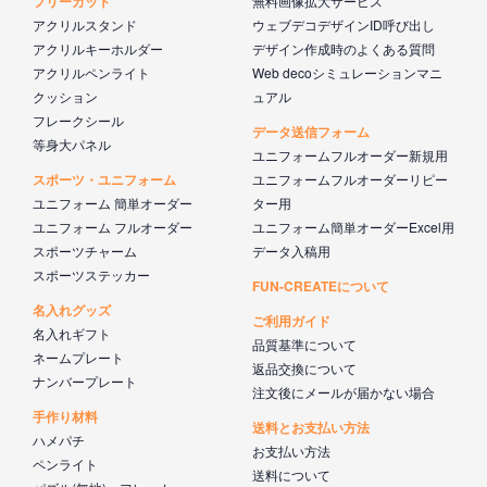
フリーカット
無料画像拡大サービス
アクリルスタンド
ウェブデコデザインID呼び出し
アクリルキーホルダー
デザイン作成時のよくある質問
アクリルペンライト
Web decoシミュレーションマニ
クッション
ュアル
フレークシール
データ送信フォーム
等身大パネル
ユニフォームフルオーダー新規用
スポーツ・ユニフォーム
ユニフォームフルオーダーリピー
ユニフォーム 簡単オーダー
ター用
ユニフォーム フルオーダー
ユニフォーム簡単オーダーExcel用
スポーツチャーム
データ入稿用
スポーツステッカー
FUN-CREATEについて
名入れグッズ
ご利用ガイド
名入れギフト
品質基準について
ネームプレート
返品交換について
ナンバープレート
注文後にメールが届かない場合
手作り材料
送料とお支払い方法
ハメパチ
お支払い方法
ペンライト
送料について