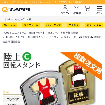
オリジナルグッズ・名入れ・アクスタならファンクリ【合計6,600円以上で送料無料】
ログイン
お問合せ
カート
メニュー
いらっしゃいませ ゲスト 様
Web deco
ユニフォーム
ペットグッズ
アクスタ
同人・オタ活
HOME
ユニフォーム【簡単オーダー】
陸上グッズ 卒業 卒部 記念品
【〇 陸上 Cタイプ】【〇回転スタンド 】 ユニフォーム 簡単オーダー ■複数注文用■ 卒部記
念品 卒団記念品