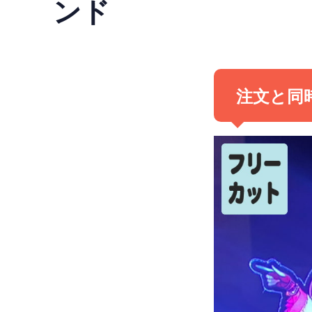
ンド
注文と同