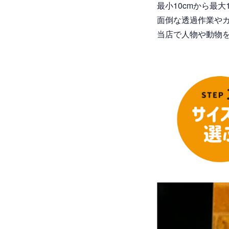
最小10cmから最
面倒な透過作業や
当店で人物や動物