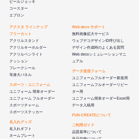
ビールジョッキ
コースター
エプロン
アクスタ ラインナップ
Web deco サポート
フリーカット
無料画像拡大サービス
アクリルスタンド
ウェブデコデザインID呼び出し
アクリルキーホルダー
デザイン作成時のよくある質問
アクリルペンライト
Web decoシミュレーションマニ
クッション
ュアル
フレークシール
データ送信フォーム
等身大パネル
ユニフォームフルオーダー新規用
スポーツ・ユニフォーム
ユニフォームフルオーダーリピー
ユニフォーム 簡単オーダー
ター用
ユニフォーム フルオーダー
ユニフォーム簡単オーダーExcel用
スポーツチャーム
データ入稿用
スポーツステッカー
FUN-CREATEについて
名入れグッズ
ご利用ガイド
名入れギフト
品質基準について
ネームプレート
返品交換について