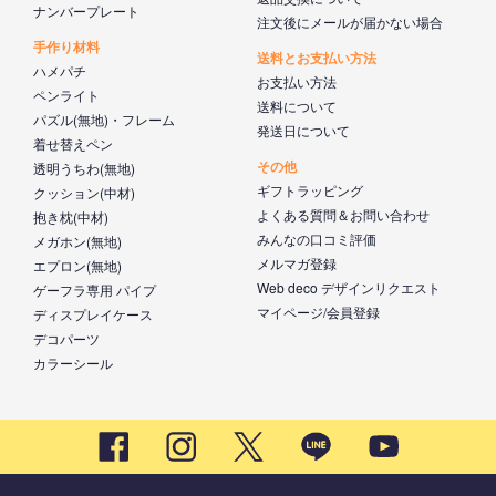
ナンバープレート
注文後にメールが届かない場合
手作り材料
送料とお支払い方法
ハメパチ
お支払い方法
ペンライト
送料について
パズル(無地)・フレーム
発送日について
着せ替えペン
その他
透明うちわ(無地)
ギフトラッピング
クッション(中材)
よくある質問＆お問い合わせ
抱き枕(中材)
みんなの口コミ評価
メガホン(無地)
メルマガ登録
エプロン(無地)
Web deco デザインリクエスト
ゲーフラ専用 パイプ
マイページ/会員登録
ディスプレイケース
デコパーツ
カラーシール