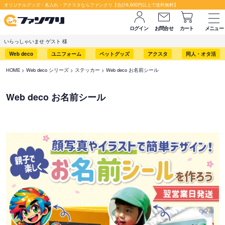
オリジナルグッズ・名入れ・アクスタならファンクリ【合計6,600円以上で送料無料】
ログイン
お問合せ
カート
メニュー
いらっしゃいませ ゲスト 様
Web deco
ユニフォーム
ペットグッズ
アクスタ
同人・オタ活
HOME
Web deco シリーズ
ステッカー
Web deco お名前シール
Web deco お名前シール