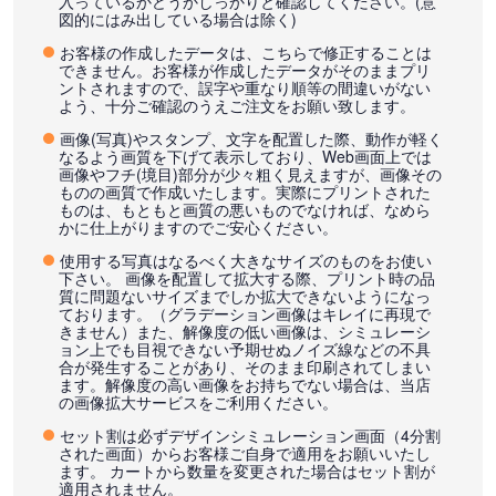
入っているかどうかしっかりと確認してください。(意
図的にはみ出している場合は除く)
お客様の作成したデータは、こちらで修正することは
できません。お客様が作成したデータがそのままプリ
ントされますので、誤字や重なり順等の間違いがない
よう、十分ご確認のうえご注文をお願い致します。
画像(写真)やスタンプ、文字を配置した際、動作が軽く
なるよう画質を下げて表示しており、Web画面上では
画像やフチ(境目)部分が少々粗く見えますが、画像その
ものの画質で作成いたします。実際にプリントされた
ものは、もともと画質の悪いものでなければ、なめら
かに仕上がりますのでご安心ください。
使用する写真はなるべく大きなサイズのものをお使い
下さい。 画像を配置して拡大する際、プリント時の品
質に問題ないサイズまでしか拡大できないようになっ
ております。（グラデーション画像はキレイに再現で
きません）また、解像度の低い画像は、シミュレーシ
ョン上でも目視できない予期せぬノイズ線などの不具
合が発生することがあり、そのまま印刷されてしまい
ます。解像度の高い画像をお持ちでない場合は、当店
の画像拡大サービスをご利用ください。
セット割は必ずデザインシミュレーション画面（4分割
された画面）からお客様ご自身で適用をお願いいたし
ます。 カートから数量を変更された場合はセット割が
適用されません。