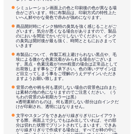
シミュレーション画面上の色と印刷後の色が異なる場
合がございます。特に布製品は、印刷方式の特性上た
いへん鮮やかな発色で赤みが強めになります。
商品開封時にインク独特の臭気を強く感じることがご
ざいます。気分が悪くなる場合がありますので、製品
のにおいを間近でかいだりしないでください。インク
の臭気は開封後が最も強く、時間とともにおさまって
いきます
布製品について、作製工程上避けられない黒点や、毛
埃による微かな色素沈着がみられる場合がございま
す。黒点・色素沈着が1mm程度の場合は正常品として
出荷致します事をご了承下さい。色の薄いデザインほ
ど目立ってしまう事をご理解のうえデザインいただき
ますようお願い致します。
背景の色や柄を何も選択しない場合の背景色は白また
は素材の地の色になりますのでご注意ください。（う
ちわの背景のみ初期カラーは黒）
※透明素材のものは、何も選択しない部分は白インクだ
けが印刷され、透明にはなりません。
文字やスタンプをできあがり線ぎりぎりにレイアウト
する際、画面上で少しでもはみ出していれば、その部
分は切れた状態でプリントされてしまいます。できあ
がり線ぎりぎりで作成する場合は、すべてが枠の中に