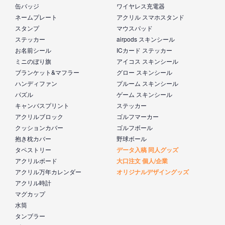
缶バッジ
ワイヤレス充電器
ネームプレート
アクリル スマホスタンド
スタンプ
マウスパッド
ステッカー
airpods スキンシール
お名前シール
ICカード ステッカー
ミニのぼり旗
アイコス スキンシール
ブランケット&マフラー
グロー スキンシール
ハンディファン
プルーム スキンシール
パズル
ゲーム スキンシール
キャンバスプリント
ステッカー
アクリルブロック
ゴルフマーカー
クッションカバー
ゴルフボール
抱き枕カバー
野球ボール
タペストリー
データ入稿 同人グッズ
アクリルボード
大口注文 個人/企業
アクリル万年カレンダー
オリジナルデザイングッズ
アクリル時計
マグカップ
水筒
タンブラー