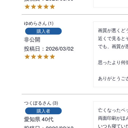
ゆめら
1
画質が悪くど
購入者
近くで見ると
非公開
でも、画質が
投稿日
2026/03/02
思ったより何倍
ありがとうご
つくぽる
3
亡くなったペ
購入者
両面印刷がほ
愛知県
40代
いつも寝てい
投稿日
2026/02/13