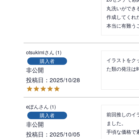
丸洗いができ
作成してくれた
本当に有難う
otsukimi
1
イラストをク
購入者
た類の発注は
非公開
投稿日
2025/10/28
eぽん
1
前回推しのイ
購入者
ました。

非公開
手頃な価格で
投稿日
2025/10/05