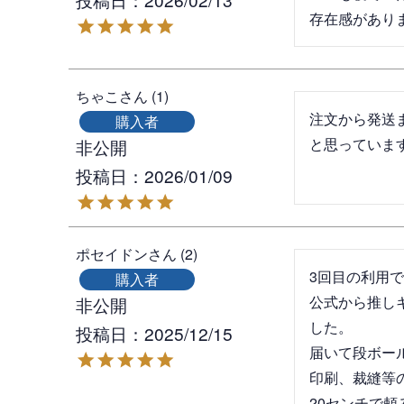
存在感があり
ちゃこ
1
注文から発送
購入者
と思っていま
非公開
投稿日
2026/01/09
ポセイドン
2
3回目の利用で
購入者
公式から推し
非公開
した。

投稿日
2025/12/15
届いて段ボー
印刷、裁縫等
20センチで