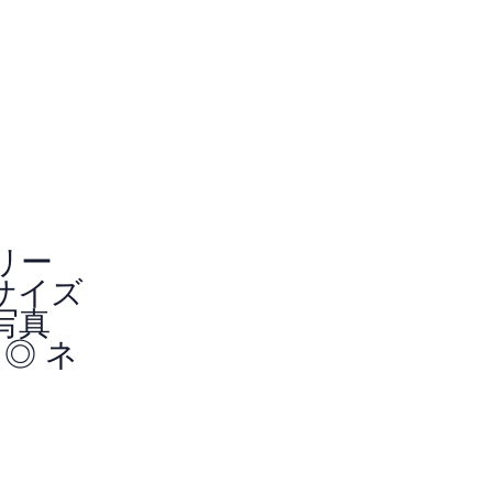
リー
サイズ
写真
◎ ネ