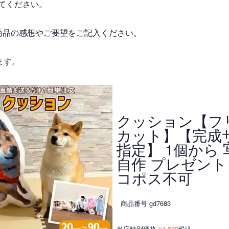
てください。
商品の感想やご要望をご記入ください。
ます。
クッション【フ
カット】【完成
指定】 1個から 
自作 プレゼント 
コポス不可
商品番号
gd7683
当店特別価格
4,680
税込
¥