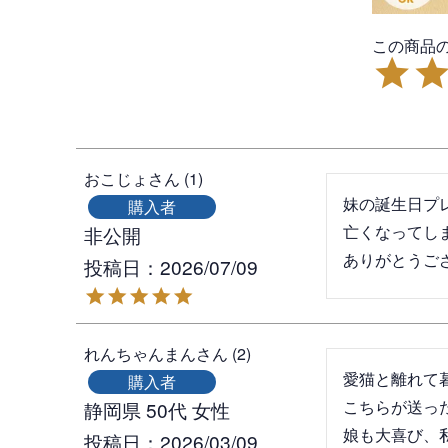
おこじょ
1
妹の誕生日プ
購入者
亡くなってし
非公開
ありがとうご
投稿日
2026/07/09
れんちゃんまん
2
愛猫と離れて
購入者
こちらが送っ
静岡県
50代
女性
娘も大喜び、
投稿日
2026/03/09