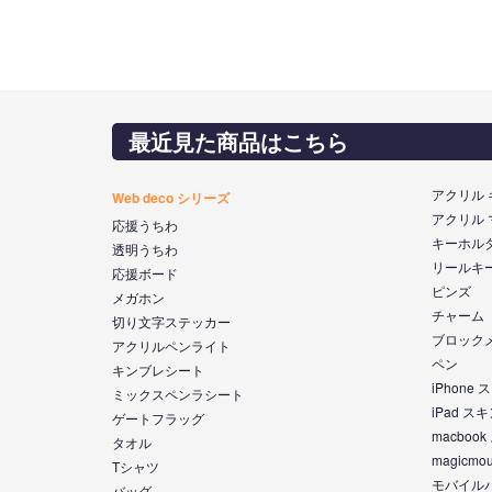
最近見た商品はこちら
アクリル
Web deco シリーズ
アクリル
応援うちわ
キーホル
透明うちわ
リールキ
応援ボード
ピンズ
メガホン
チャーム
切り文字ステッカー
ブロック
アクリルペンライト
ペン
キンブレシート
iPhone
ミックスペンラシート
iPad ス
ゲートフラッグ
macboo
タオル
magicm
Tシャツ
モバイル
バッグ