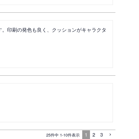
す。印刷の発色も良く、クッションがキャラクタ


1
2
3
25
件中
1
-
10
件表示