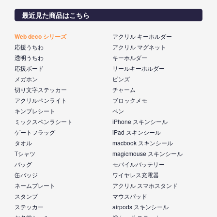
最近見た商品はこちら
Web deco シリーズ
アクリル キーホルダー
応援うちわ
アクリル マグネット
透明うちわ
キーホルダー
応援ボード
リールキーホルダー
メガホン
ピンズ
切り文字ステッカー
チャーム
アクリルペンライト
ブロックメモ
キンブレシート
ペン
ミックスペンラシート
iPhone スキンシール
ゲートフラッグ
iPad スキンシール
タオル
macbook スキンシール
Tシャツ
magicmouse スキンシール
バッグ
モバイルバッテリー
缶バッジ
ワイヤレス充電器
ネームプレート
アクリル スマホスタンド
スタンプ
マウスパッド
ステッカー
airpods スキンシール