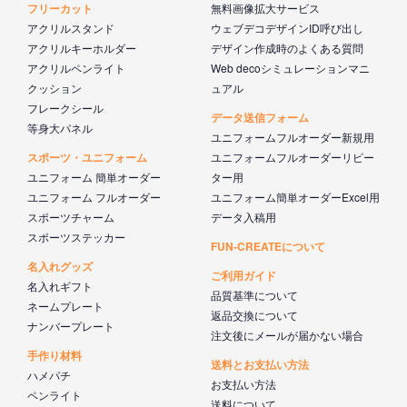
フリーカット
無料画像拡大サービス
アクリルスタンド
ウェブデコデザインID呼び出し
アクリルキーホルダー
デザイン作成時のよくある質問
アクリルペンライト
Web decoシミュレーションマニ
クッション
ュアル
フレークシール
データ送信フォーム
等身大パネル
ユニフォームフルオーダー新規用
スポーツ・ユニフォーム
ユニフォームフルオーダーリピー
ユニフォーム 簡単オーダー
ター用
ユニフォーム フルオーダー
ユニフォーム簡単オーダーExcel用
スポーツチャーム
データ入稿用
スポーツステッカー
FUN-CREATEについて
名入れグッズ
ご利用ガイド
名入れギフト
品質基準について
ネームプレート
返品交換について
ナンバープレート
注文後にメールが届かない場合
手作り材料
送料とお支払い方法
ハメパチ
お支払い方法
ペンライト
送料について