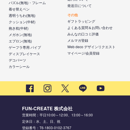
パズル(無地)・フレーム
発送日について
着せ替えペン
その他
透明うちわ(無地)
ギフトラッピング
クッション(中材)
よくある質問＆お問い合わせ
抱き枕(中材)
みんなの口コミ評価
メガホン(無地)
メルマガ登録
エプロン(無地)
Web deco デザインリクエスト
ゲーフラ専用 パイプ
マイページ/会員登録
ディスプレイケース
デコパーツ
カラーシール
FUN-CREATE 株式会社
営業時間：平日10:00～12:00、13:00～16:00
定休日：水、土、日、祝
登録番号：T6-1803-0102-3767