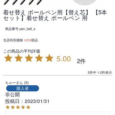
着せ替え ボールペン用【替え芯】 【5本
セット】着せ替え ボールペン 用
商品番号
pen_ball_s
当店特別価格
250
税込
¥
5.00
2
2
件中
1
-
2
件表示
ちゃー
5
購入者
非公開
投稿日
2023/01/31