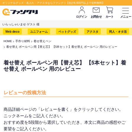
オリジナルグッズ・名入れ・アクスタならファンクリ【合計6,600円以上で送料無料】
ログイン
お問合せ
カート
メニュー
いらっしゃいませ ゲスト 様
Web deco
ユニフォーム
ペットグッズ
アクスタ
同人・オタ活
HOME
手作り材料
着せ替えペン
着せ替え ボールペン用【替え芯】 【5本セット】着せ替え ボールペン 用のレビュー
着せ替え ボールペン用【替え芯】 【5本セット】着
せ替え ボールペン 用のレビュー
レビューの投稿方法
商品詳細ページの「レビューを書く」をクリックしてください。
ニックネームをご記入ください。
おすすめ度を5段階から選択していただき、本文に商品の感想やご
要望をご記入ください。