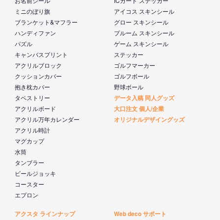
お名前シール
ICカード ステッカー
ミニのぼり旗
アイコス スキンシール
ブランケット&マフラー
グロー スキンシール
ハンディファン
プルーム スキンシール
パズル
ゲーム スキンシール
キャンバスプリント
ステッカー
アクリルブロック
ゴルフマーカー
クッションカバー
ゴルフボール
抱き枕カバー
野球ボール
タペストリー
データ入稿 同人グッズ
アクリルボード
大口注文 個人/企業
アクリル万年カレンダー
オリジナルデザイングッズ
アクリル時計
マグカップ
水筒
タンブラー
ビールジョッキ
コースター
エプロン
アクスタ ラインナップ
Web deco サポート