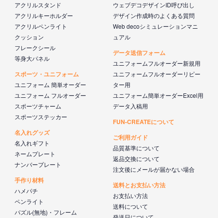
アクリルスタンド
ウェブデコデザインID呼び出し
アクリルキーホルダー
デザイン作成時のよくある質問
アクリルペンライト
Web decoシミュレーションマニ
クッション
ュアル
フレークシール
データ送信フォーム
等身大パネル
ユニフォームフルオーダー新規用
スポーツ・ユニフォーム
ユニフォームフルオーダーリピー
ユニフォーム 簡単オーダー
ター用
ユニフォーム フルオーダー
ユニフォーム簡単オーダーExcel用
スポーツチャーム
データ入稿用
スポーツステッカー
FUN-CREATEについて
名入れグッズ
ご利用ガイド
名入れギフト
品質基準について
ネームプレート
返品交換について
ナンバープレート
注文後にメールが届かない場合
手作り材料
送料とお支払い方法
ハメパチ
お支払い方法
ペンライト
送料について
パズル(無地)・フレーム
発送日について