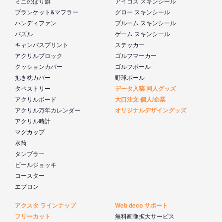
ミニのぼり旗
アイコス スキンシール
ブランケット&マフラー
グロー スキンシール
ハンディファン
プルーム スキンシール
パズル
ゲーム スキンシール
キャンバスプリント
ステッカー
アクリルブロック
ゴルフマーカー
クッションカバー
ゴルフボール
抱き枕カバー
野球ボール
タペストリー
データ入稿 同人グッズ
アクリルボード
大口注文 個人/企業
アクリル万年カレンダー
オリジナルデザイングッズ
アクリル時計
マグカップ
水筒
タンブラー
ビールジョッキ
コースター
エプロン
アクスタ ラインナップ
Web deco サポート
フリーカット
無料画像拡大サービス