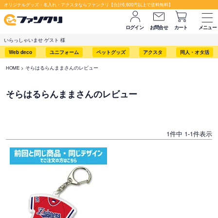
オリジナルグッズ・名入れ・アクスタならファンクリ【合計6,600円以上で送料無料】
ログイン
お問合せ
カート
メニュー
いらっしゃいませ ゲスト 様
Web deco
ユニフォーム
ペットグッズ
アクスタ
同人・オタ活
HOME
そらはるらんままさんのレビュー
そらはるらんままさんのレビュー
1
件中
1
-
1
件表示