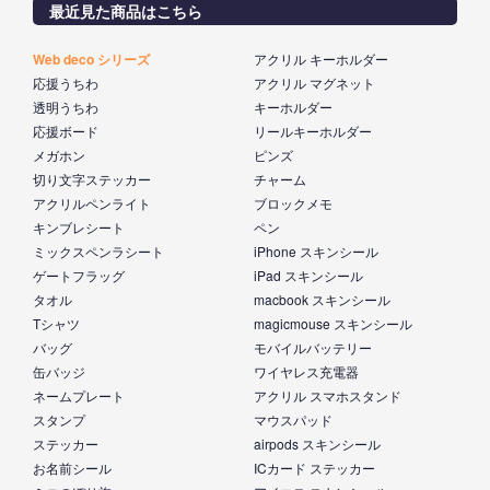
最近見た商品はこちら
Web deco シリーズ
アクリル キーホルダー
応援うちわ
アクリル マグネット
透明うちわ
キーホルダー
応援ボード
リールキーホルダー
メガホン
ピンズ
切り文字ステッカー
チャーム
アクリルペンライト
ブロックメモ
キンブレシート
ペン
ミックスペンラシート
iPhone スキンシール
ゲートフラッグ
iPad スキンシール
タオル
macbook スキンシール
Tシャツ
magicmouse スキンシール
バッグ
モバイルバッテリー
缶バッジ
ワイヤレス充電器
ネームプレート
アクリル スマホスタンド
スタンプ
マウスパッド
ステッカー
airpods スキンシール
お名前シール
ICカード ステッカー