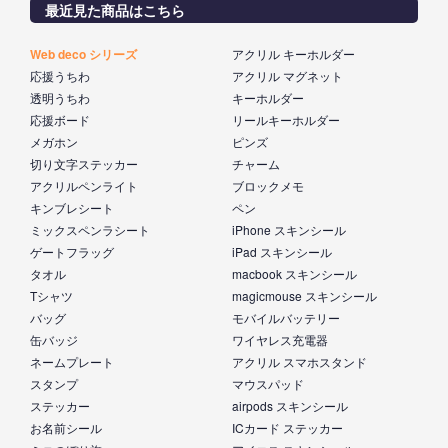
最近見た商品はこちら
Web deco シリーズ
アクリル キーホルダー
応援うちわ
アクリル マグネット
透明うちわ
キーホルダー
応援ボード
リールキーホルダー
メガホン
ピンズ
切り文字ステッカー
チャーム
アクリルペンライト
ブロックメモ
キンブレシート
ペン
ミックスペンラシート
iPhone スキンシール
ゲートフラッグ
iPad スキンシール
タオル
macbook スキンシール
Tシャツ
magicmouse スキンシール
バッグ
モバイルバッテリー
缶バッジ
ワイヤレス充電器
ネームプレート
アクリル スマホスタンド
スタンプ
マウスパッド
ステッカー
airpods スキンシール
お名前シール
ICカード ステッカー