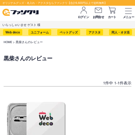
オリジナルグッズ・名入れ・アクスタならファンクリ【合計6,600円以上で送料無料】
ログイン
お問合せ
カート
メニュー
いらっしゃいませ ゲスト 様
Web deco
ユニフォーム
ペットグッズ
アクスタ
同人・オタ活
HOME
黒柴さんのレビュー
黒柴さんのレビュー
1
件中
1
-
1
件表示