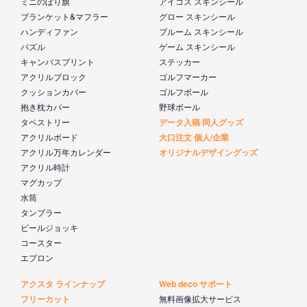
ミニのぼり旗
アイコス スキンシール
ブランケット&マフラー
グロー スキンシール
ハンディファン
プルーム スキンシール
パズル
ゲーム スキンシール
キャンバスプリント
ステッカー
アクリルブロック
ゴルフマーカー
クッションカバー
ゴルフボール
抱き枕カバー
野球ボール
タペストリー
データ入稿 同人グッズ
アクリルボード
大口注文 個人/企業
アクリル万年カレンダー
オリジナルデザイングッズ
アクリル時計
マグカップ
水筒
タンブラー
ビールジョッキ
コースター
エプロン
アクスタ ラインナップ
Web deco サポート
フリーカット
無料画像拡大サービス