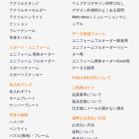
アクリルスタンド
ウェブデコデザインID呼び出し
アクリルキーホルダー
デザイン作成時のよくある質問
アクリルペンライト
Web decoシミュレーションマニ
クッション
ュアル
フレークシール
データ送信フォーム
等身大パネル
ユニフォームフルオーダー新規用
スポーツ・ユニフォーム
ユニフォームフルオーダーリピー
ユニフォーム 簡単オーダー
ター用
ユニフォーム フルオーダー
ユニフォーム簡単オーダーExcel用
スポーツチャーム
データ入稿用
スポーツステッカー
FUN-CREATEについて
名入れグッズ
ご利用ガイド
名入れギフト
品質基準について
ネームプレート
返品交換について
ナンバープレート
注文後にメールが届かない場合
手作り材料
送料とお支払い方法
ハメパチ
お支払い方法
ペンライト
送料について
パズル(無地)・フレーム
発送日について