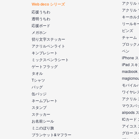
アクリル
Web deco シリーズ
アクリル
応援うちわ
キーホル
透明うちわ
リールキ
応援ボード
ピンズ
メガホン
チャーム
切り文字ステッカー
ブロック
アクリルペンライト
ペン
キンブレシート
iPhone
ミックスペンラシート
iPad ス
ゲートフラッグ
macboo
タオル
magicm
Tシャツ
モバイル
バッグ
ワイヤレ
缶バッジ
アクリル
ネームプレート
マウスパ
スタンプ
airpod
ステッカー
ICカード
お名前シール
アイコス
ミニのぼり旗
グロー 
ブランケット&マフラー