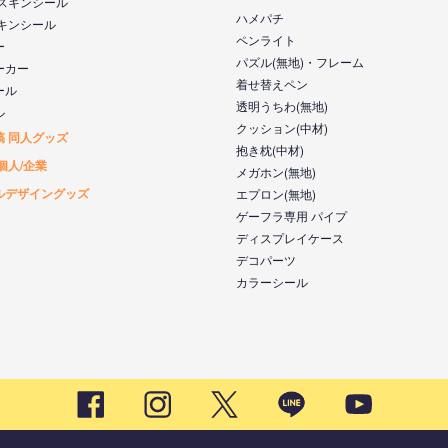
 スキンシール
ハメパチ
スキンシール
ペンライト
ー
パズル(無地)・フレーム
ーカー
着せ替えペン
ール
透明うちわ(無地)
ル
クッション(中材)
稿 同人グッズ
抱き枕(中材)
個人/企業
メガホン(無地)
ルデザイングッズ
エプロン(無地)
ゲーフラ専用 パイプ
ディスプレイケース
デコパーツ
カラーシール