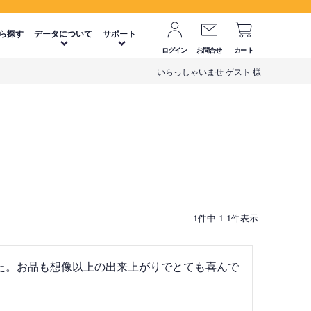
ら探す
データについて
サポート
ログイン
お問合せ
カート
いらっしゃいませ ゲスト 様
1
件中
1
-
1
件表示
た。お品も想像以上の出来上がりでとても喜んで