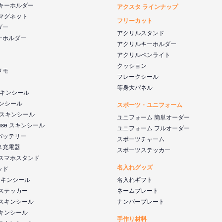
 キーホルダー
アクスタ ラインナップ
 マグネット
フリーカット
ダー
アクリルスタンド
ーホルダー
アクリルキーホルダー
アクリルペンライト
クッション
メモ
フレークシール
等身大パネル
 スキンシール
キンシール
スポーツ・ユニフォーム
k スキンシール
ユニフォーム 簡単オーダー
ouse スキンシール
ユニフォーム フルオーダー
バッテリー
スポーツチャーム
ス充電器
スポーツステッカー
 スマホスタンド
名入れグッズ
ッド
s スキンシール
名入れギフト
 ステッカー
ネームプレート
 スキンシール
ナンバープレート
スキンシール
手作り材料