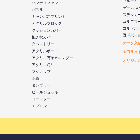
プルーム
ハンディファン
ゲーム 
パズル
ステッカ
キャンバスプリント
ゴルフマ
アクリルブロック
ゴルフボ
クッションカバー
野球ボー
抱き枕カバー
データ入
タペストリー
アクリルボード
大口注文 
アクリル万年カレンダー
オリジナ
アクリル時計
マグカップ
水筒
タンブラー
ビールジョッキ
コースター
エプロン