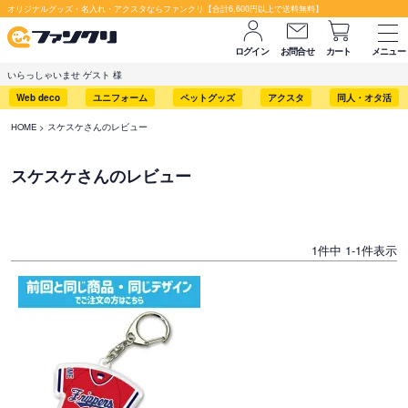
オリジナルグッズ・名入れ・アクスタならファンクリ【合計6,600円以上で送料無料】
ログイン
お問合せ
カート
メニュー
いらっしゃいませ ゲスト 様
Web deco
ユニフォーム
ペットグッズ
アクスタ
同人・オタ活
HOME
スケスケさんのレビュー
スケスケさんのレビュー
1
件中
1
-
1
件表示