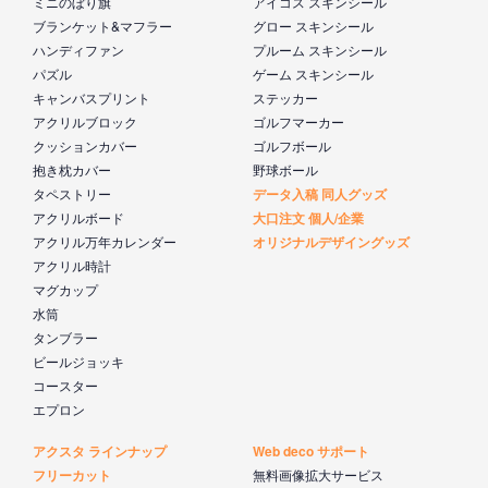
ミニのぼり旗
アイコス スキンシール
ブランケット&マフラー
グロー スキンシール
ハンディファン
プルーム スキンシール
パズル
ゲーム スキンシール
キャンバスプリント
ステッカー
アクリルブロック
ゴルフマーカー
クッションカバー
ゴルフボール
抱き枕カバー
野球ボール
タペストリー
データ入稿 同人グッズ
アクリルボード
大口注文 個人/企業
アクリル万年カレンダー
オリジナルデザイングッズ
アクリル時計
マグカップ
水筒
タンブラー
ビールジョッキ
コースター
エプロン
アクスタ ラインナップ
Web deco サポート
フリーカット
無料画像拡大サービス