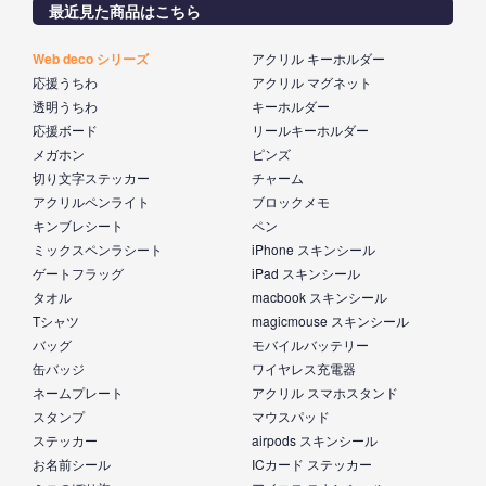
最近見た商品はこちら
Web deco シリーズ
アクリル キーホルダー
応援うちわ
アクリル マグネット
透明うちわ
キーホルダー
応援ボード
リールキーホルダー
メガホン
ピンズ
切り文字ステッカー
チャーム
アクリルペンライト
ブロックメモ
キンブレシート
ペン
ミックスペンラシート
iPhone スキンシール
ゲートフラッグ
iPad スキンシール
タオル
macbook スキンシール
Tシャツ
magicmouse スキンシール
バッグ
モバイルバッテリー
缶バッジ
ワイヤレス充電器
ネームプレート
アクリル スマホスタンド
スタンプ
マウスパッド
ステッカー
airpods スキンシール
お名前シール
ICカード ステッカー