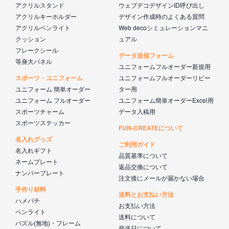
アクリルスタンド
ウェブデコデザインID呼び出し
アクリルキーホルダー
デザイン作成時のよくある質問
アクリルペンライト
Web decoシミュレーションマニ
クッション
ュアル
フレークシール
データ送信フォーム
等身大パネル
ユニフォームフルオーダー新規用
スポーツ・ユニフォーム
ユニフォームフルオーダーリピー
ユニフォーム 簡単オーダー
ター用
ユニフォーム フルオーダー
ユニフォーム簡単オーダーExcel用
スポーツチャーム
データ入稿用
スポーツステッカー
FUN-CREATEについて
名入れグッズ
ご利用ガイド
名入れギフト
品質基準について
ネームプレート
返品交換について
ナンバープレート
注文後にメールが届かない場合
手作り材料
送料とお支払い方法
ハメパチ
お支払い方法
ペンライト
送料について
パズル(無地)・フレーム
発送日について