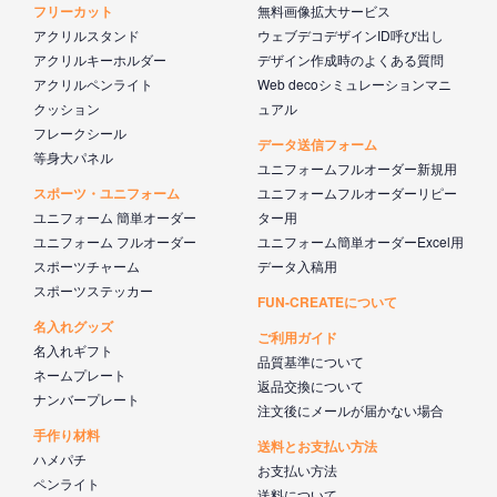
フリーカット
無料画像拡大サービス
アクリルスタンド
ウェブデコデザインID呼び出し
アクリルキーホルダー
デザイン作成時のよくある質問
アクリルペンライト
Web decoシミュレーションマニ
クッション
ュアル
フレークシール
データ送信フォーム
等身大パネル
ユニフォームフルオーダー新規用
スポーツ・ユニフォーム
ユニフォームフルオーダーリピー
ユニフォーム 簡単オーダー
ター用
ユニフォーム フルオーダー
ユニフォーム簡単オーダーExcel用
スポーツチャーム
データ入稿用
スポーツステッカー
FUN-CREATEについて
名入れグッズ
ご利用ガイド
名入れギフト
品質基準について
ネームプレート
返品交換について
ナンバープレート
注文後にメールが届かない場合
手作り材料
送料とお支払い方法
ハメパチ
お支払い方法
ペンライト
送料について