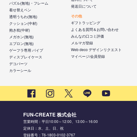
パズル(無地)・フレーム
発送日について
着せ替えペン
その他
透明うちわ(無地)
ギフトラッピング
クッション(中材)
よくある質問＆お問い合わせ
抱き枕(中材)
みんなの口コミ評価
メガホン(無地)
メルマガ登録
エプロン(無地)
Web deco デザインリクエスト
ゲーフラ専用 パイプ
マイページ/会員登録
ディスプレイケース
デコパーツ
カラーシール
FUN-CREATE 株式会社
営業時間：平日10:00～12:00、13:00～16:00
定休日：水、土、日、祝
登録番号：T6-1803-0102-3767