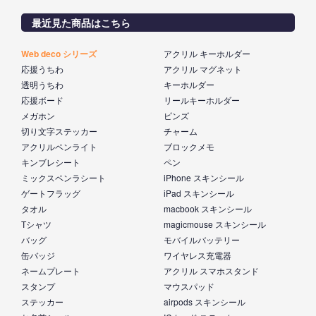
最近見た商品はこちら
Web deco シリーズ
アクリル キーホルダー
応援うちわ
アクリル マグネット
透明うちわ
キーホルダー
応援ボード
リールキーホルダー
メガホン
ピンズ
切り文字ステッカー
チャーム
アクリルペンライト
ブロックメモ
キンブレシート
ペン
ミックスペンラシート
iPhone スキンシール
ゲートフラッグ
iPad スキンシール
タオル
macbook スキンシール
Tシャツ
magicmouse スキンシール
バッグ
モバイルバッテリー
缶バッジ
ワイヤレス充電器
ネームプレート
アクリル スマホスタンド
スタンプ
マウスパッド
ステッカー
airpods スキンシール