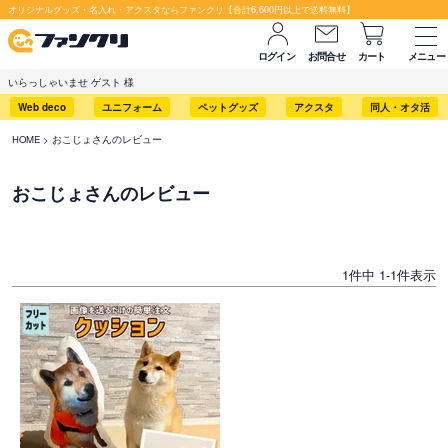
オリジナルグッズ・名入れ・アクスタならファンクリ【合計6,600円以上で送料無料】
ログイン
お問合せ
カート
メニュー
いらっしゃいませ ゲスト 様
Web deco
ユニフォーム
ペットグッズ
アクスタ
同人・オタ活
HOME
おこじょさんのレビュー
おこじょさんのレビュー
1
件中
1
-
1
件表示