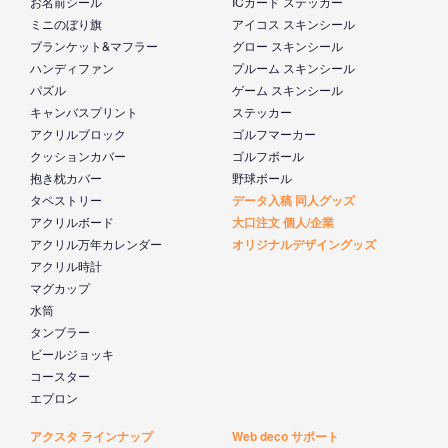
お名前シール
ICカード ステッカー
ミニのぼり旗
アイコス スキンシール
ブランケット&マフラー
グロー スキンシール
ハンディファン
プルーム スキンシール
パズル
ゲーム スキンシール
キャンバスプリント
ステッカー
アクリルブロック
ゴルフマーカー
クッションカバー
ゴルフボール
抱き枕カバー
野球ボール
タペストリー
データ入稿 同人グッズ
アクリルボード
大口注文 個人/企業
アクリル万年カレンダー
オリジナルデザイングッズ
アクリル時計
マグカップ
水筒
タンブラー
ビールジョッキ
コースター
エプロン
アクスタ ラインナップ
Web deco サポート