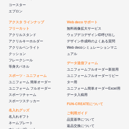
コースター
エプロン
アクスタ ラインナップ
Web deco サポート
フリーカット
無料画像拡大サービス
アクリルスタンド
ウェブデコデザインID呼び出し
アクリルキーホルダー
デザイン作成時のよくある質問
アクリルペンライト
Web decoシミュレーションマニ
クッション
ュアル
フレークシール
データ送信フォーム
等身大パネル
ユニフォームフルオーダー新規用
スポーツ・ユニフォーム
ユニフォームフルオーダーリピー
ユニフォーム 簡単オーダー
ター用
ユニフォーム フルオーダー
ユニフォーム簡単オーダーExcel用
スポーツチャーム
データ入稿用
スポーツステッカー
FUN-CREATEについて
名入れグッズ
ご利用ガイド
名入れギフト
品質基準について
ネームプレート
返品交換について
ナンバープレート