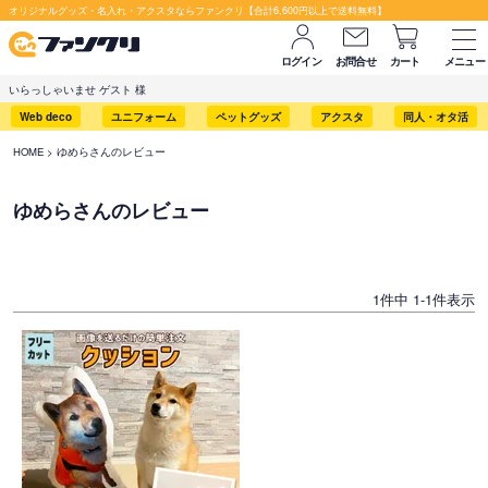
オリジナルグッズ・名入れ・アクスタならファンクリ【合計6,600円以上で送料無料】
ログイン
お問合せ
カート
メニュー
いらっしゃいませ ゲスト 様
Web deco
ユニフォーム
ペットグッズ
アクスタ
同人・オタ活
HOME
ゆめらさんのレビュー
ゆめらさんのレビュー
1
件中
1
-
1
件表示