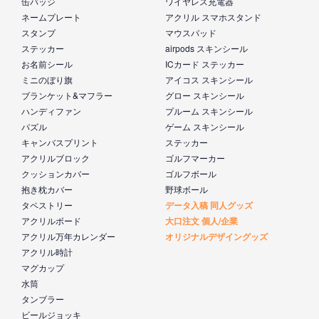
缶バッジ
ワイヤレス充電器
ネームプレート
アクリル スマホスタンド
スタンプ
マウスパッド
ステッカー
airpods スキンシール
お名前シール
ICカード ステッカー
ミニのぼり旗
アイコス スキンシール
ブランケット&マフラー
グロー スキンシール
ハンディファン
プルーム スキンシール
パズル
ゲーム スキンシール
キャンバスプリント
ステッカー
アクリルブロック
ゴルフマーカー
クッションカバー
ゴルフボール
抱き枕カバー
野球ボール
タペストリー
データ入稿 同人グッズ
アクリルボード
大口注文 個人/企業
アクリル万年カレンダー
オリジナルデザイングッズ
アクリル時計
マグカップ
水筒
タンブラー
ビールジョッキ