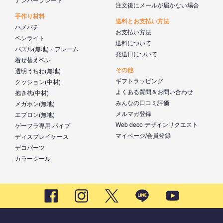
注文後にメールが届かない場合
手作り材料
送料とお支払い方法
ハメパチ
お支払い方法
ペンライト
送料について
パズル(無地)・フレーム
発送日について
着せ替えペン
その他
透明うちわ(無地)
ギフトラッピング
クッション(中材)
よくある質問＆お問い合わせ
抱き枕(中材)
みんなの口コミ評価
メガホン(無地)
メルマガ登録
エプロン(無地)
Web deco デザインリクエスト
ゲーフラ専用 パイプ
マイページ/会員登録
ディスプレイケース
デコパーツ
カラーシール