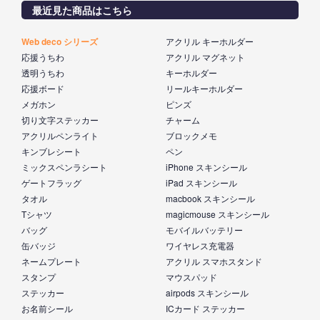
最近見た商品はこちら
Web deco シリーズ
アクリル キーホルダー
応援うちわ
アクリル マグネット
透明うちわ
キーホルダー
応援ボード
リールキーホルダー
メガホン
ピンズ
切り文字ステッカー
チャーム
アクリルペンライト
ブロックメモ
キンブレシート
ペン
ミックスペンラシート
iPhone スキンシール
ゲートフラッグ
iPad スキンシール
タオル
macbook スキンシール
Tシャツ
magicmouse スキンシール
バッグ
モバイルバッテリー
缶バッジ
ワイヤレス充電器
ネームプレート
アクリル スマホスタンド
スタンプ
マウスパッド
ステッカー
airpods スキンシール
お名前シール
ICカード ステッカー