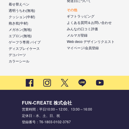
発送日について
着せ替えペン
その他
透明うちわ(無地)
ギフトラッピング
クッション(中材)
よくある質問＆お問い合わせ
抱き枕(中材)
みんなの口コミ評価
メガホン(無地)
メルマガ登録
エプロン(無地)
Web deco デザインリクエスト
ゲーフラ専用 パイプ
マイページ/会員登録
ディスプレイケース
デコパーツ
カラーシール
FUN-CREATE 株式会社
営業時間：平日10:00～12:00、13:00～16:00
定休日：水、土、日、祝
登録番号：T6-1803-0102-3767