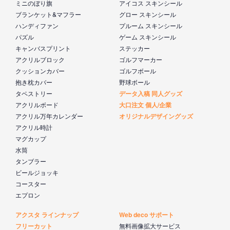
ミニのぼり旗
アイコス スキンシール
ブランケット&マフラー
グロー スキンシール
ハンディファン
プルーム スキンシール
パズル
ゲーム スキンシール
キャンバスプリント
ステッカー
アクリルブロック
ゴルフマーカー
クッションカバー
ゴルフボール
抱き枕カバー
野球ボール
タペストリー
データ入稿 同人グッズ
アクリルボード
大口注文 個人/企業
アクリル万年カレンダー
オリジナルデザイングッズ
アクリル時計
マグカップ
水筒
タンブラー
ビールジョッキ
コースター
エプロン
アクスタ ラインナップ
Web deco サポート
フリーカット
無料画像拡大サービス