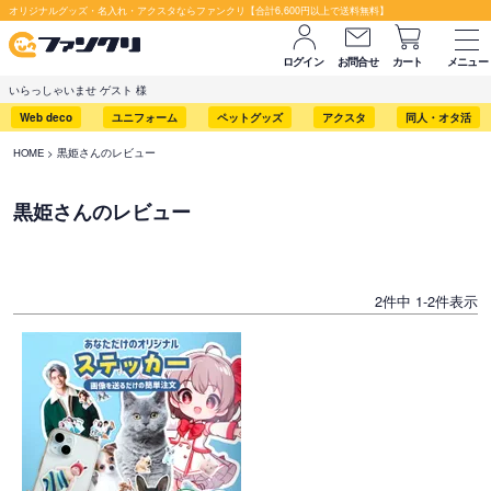
オリジナルグッズ・名入れ・アクスタならファンクリ【合計6,600円以上で送料無料】
ログイン
お問合せ
カート
メニュー
いらっしゃいませ ゲスト 様
Web deco
ユニフォーム
ペットグッズ
アクスタ
同人・オタ活
HOME
黒姫さんのレビュー
黒姫さんのレビュー
2
件中
1
-
2
件表示