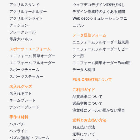
アクリルスタンド
ウェブデコデザインID呼び出し
アクリルキーホルダー
デザイン作成時のよくある質問
アクリルペンライト
Web decoシミュレーションマニ
クッション
ュアル
フレークシール
データ送信フォーム
等身大パネル
ユニフォームフルオーダー新規用
スポーツ・ユニフォーム
ユニフォームフルオーダーリピー
ユニフォーム 簡単オーダー
ター用
ユニフォーム フルオーダー
ユニフォーム簡単オーダーExcel用
スポーツチャーム
データ入稿用
スポーツステッカー
FUN-CREATEについて
名入れグッズ
ご利用ガイド
名入れギフト
品質基準について
ネームプレート
返品交換について
ナンバープレート
注文後にメールが届かない場合
手作り材料
送料とお支払い方法
ハメパチ
お支払い方法
ペンライト
送料について
パズル(無地)・フレーム