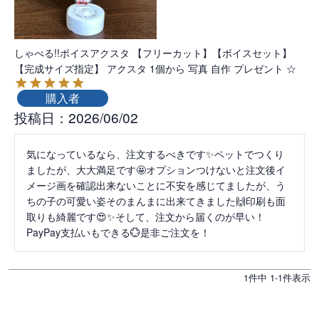
しゃべる!!ボイスアクスタ 【フリーカット】【ボイスセット】
【完成サイズ指定】 アクスタ 1個から 写真 自作 プレゼント ☆
購入者
投稿日
2026/06/02
気になっているなら、注文するべきです✨ペットでつくり
ましたが、大大満足です🤩オプションつけないと注文後イ
メージ画を確認出来ないことに不安を感じてましたが、う
ちの子の可愛い姿そのまんまに出来てきました🙌印刷も面
取りも綺麗です😍✨そして、注文から届くのが早い！
PayPay支払いもできる💮是非ご注文を！
1
件中
1
-
1
件表示