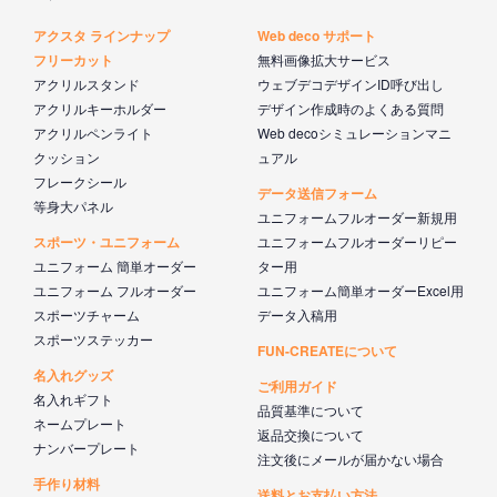
アクスタ ラインナップ
Web deco サポート
フリーカット
無料画像拡大サービス
アクリルスタンド
ウェブデコデザインID呼び出し
アクリルキーホルダー
デザイン作成時のよくある質問
アクリルペンライト
Web decoシミュレーションマニ
クッション
ュアル
フレークシール
データ送信フォーム
等身大パネル
ユニフォームフルオーダー新規用
スポーツ・ユニフォーム
ユニフォームフルオーダーリピー
ユニフォーム 簡単オーダー
ター用
ユニフォーム フルオーダー
ユニフォーム簡単オーダーExcel用
スポーツチャーム
データ入稿用
スポーツステッカー
FUN-CREATEについて
名入れグッズ
ご利用ガイド
名入れギフト
品質基準について
ネームプレート
返品交換について
ナンバープレート
注文後にメールが届かない場合
手作り材料
送料とお支払い方法