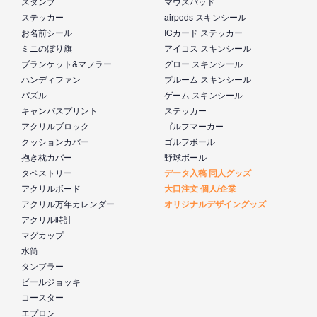
スタンプ
マウスパッド
ステッカー
airpods スキンシール
お名前シール
ICカード ステッカー
ミニのぼり旗
アイコス スキンシール
ブランケット&マフラー
グロー スキンシール
ハンディファン
プルーム スキンシール
パズル
ゲーム スキンシール
キャンバスプリント
ステッカー
アクリルブロック
ゴルフマーカー
クッションカバー
ゴルフボール
抱き枕カバー
野球ボール
タペストリー
データ入稿 同人グッズ
アクリルボード
大口注文 個人/企業
アクリル万年カレンダー
オリジナルデザイングッズ
アクリル時計
マグカップ
水筒
タンブラー
ビールジョッキ
コースター
エプロン