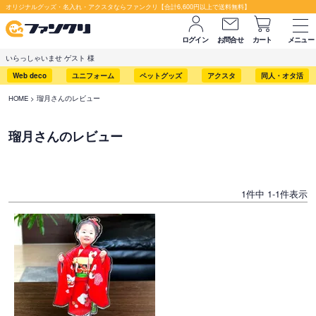
オリジナルグッズ・名入れ・アクスタならファンクリ【合計6,600円以上で送料無料】
ログイン
お問合せ
カート
メニュー
いらっしゃいませ ゲスト 様
Web deco
ユニフォーム
ペットグッズ
アクスタ
同人・オタ活
HOME
瑠月さんのレビュー
瑠月さんのレビュー
1
件中
1
-
1
件表示