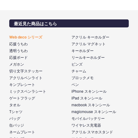
最近見た商品はこちら
Web deco シリーズ
アクリル キーホルダー
応援うちわ
アクリル マグネット
透明うちわ
キーホルダー
応援ボード
リールキーホルダー
メガホン
ピンズ
切り文字ステッカー
チャーム
アクリルペンライト
ブロックメモ
キンブレシート
ペン
ミックスペンラシート
iPhone スキンシール
ゲートフラッグ
iPad スキンシール
タオル
macbook スキンシール
Tシャツ
magicmouse スキンシール
バッグ
モバイルバッテリー
缶バッジ
ワイヤレス充電器
ネームプレート
アクリル スマホスタンド