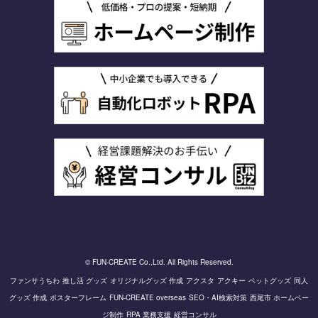
© FUN-CREATE Co.,Ltd. All Rights Reserved.
ファンサうちわ
推し活 グッズ
オリジナルグッズ 作成
アクスタ
アクキー
ペットグッズ
同人
グッズ 作成
ポスターフレーム
FUN-CREATE overseas
SEO・AI検索対策
西尾市 ホームペー
ジ制作
RPA 業務支援
経営コンサル