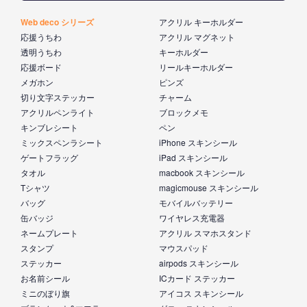
Web deco シリーズ
アクリル キーホルダー
応援うちわ
アクリル マグネット
透明うちわ
キーホルダー
応援ボード
リールキーホルダー
メガホン
ピンズ
切り文字ステッカー
チャーム
アクリルペンライト
ブロックメモ
キンブレシート
ペン
ミックスペンラシート
iPhone スキンシール
ゲートフラッグ
iPad スキンシール
タオル
macbook スキンシール
Tシャツ
magicmouse スキンシール
バッグ
モバイルバッテリー
缶バッジ
ワイヤレス充電器
ネームプレート
アクリル スマホスタンド
スタンプ
マウスパッド
ステッカー
airpods スキンシール
お名前シール
ICカード ステッカー
ミニのぼり旗
アイコス スキンシール