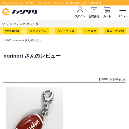
オリジナルグッズ・名入れ・アクスタならファンクリ【合計6,600円以上で送料無料】
ログイン
お問合せ
カート
メニュー
いらっしゃいませ ゲスト 様
Web deco
ユニフォーム
ペットグッズ
アクスタ
同人・オタ活
HOME
norinori さんのレビュー
norinori さんのレビュー
1
件中
1
-
1
件表示