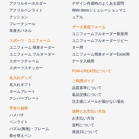
アクリルキーホルダー
デザイン作成時のよくある質問
アクリルペンライト
Web decoシミュレーションマニ
クッション
ュアル
フレークシール
データ送信フォーム
等身大パネル
ユニフォームフルオーダー新規用
スポーツ・ユニフォーム
ユニフォームフルオーダーリピー
ユニフォーム 簡単オーダー
ター用
ユニフォーム フルオーダー
ユニフォーム簡単オーダーExcel用
スポーツチャーム
データ入稿用
スポーツステッカー
FUN-CREATEについて
名入れグッズ
ご利用ガイド
名入れギフト
品質基準について
ネームプレート
返品交換について
ナンバープレート
注文後にメールが届かない場合
手作り材料
送料とお支払い方法
ハメパチ
お支払い方法
ペンライト
送料について
パズル(無地)・フレーム
発送日について
着せ替えペン