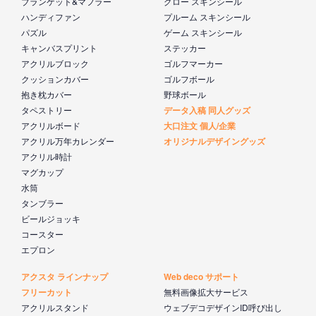
ブランケット&マフラー
グロー スキンシール
ハンディファン
プルーム スキンシール
パズル
ゲーム スキンシール
キャンバスプリント
ステッカー
アクリルブロック
ゴルフマーカー
クッションカバー
ゴルフボール
抱き枕カバー
野球ボール
タペストリー
データ入稿 同人グッズ
アクリルボード
大口注文 個人/企業
アクリル万年カレンダー
オリジナルデザイングッズ
アクリル時計
マグカップ
水筒
タンブラー
ビールジョッキ
コースター
エプロン
アクスタ ラインナップ
Web deco サポート
フリーカット
無料画像拡大サービス
アクリルスタンド
ウェブデコデザインID呼び出し