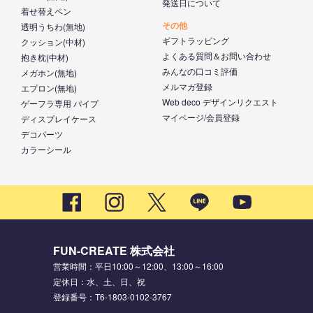
発送日について
着せ替えペン
その他
透明うちわ(無地)
ギフトラッピング
クッション(中材)
よくある質問＆お問い合わせ
抱き枕(中材)
みんなの口コミ評価
メガホン(無地)
メルマガ登録
エプロン(無地)
Web deco デザインリクエスト
ゲーフラ専用 パイプ
マイページ/会員登録
ディスプレイケース
デコパーツ
カラーシール
FUN-CREATE 株式会社
営業時間：平日10:00～12:00、13:00～16:00
定休日：水、土、日、祝
登録番号：T6-1803-0102-3767