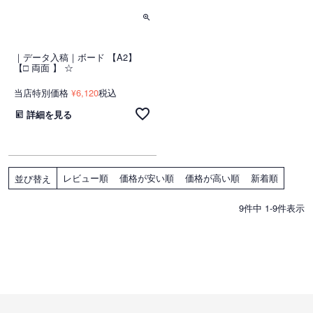
｜データ入稿｜ボード 【A2】
【□ 両面 】 ☆
当店特別価格
6,120
税込
¥
詳細を見る
レビュー順
価格が安い順
価格が高い順
新着順
並び替え
9
件中
1
-
9
件表示