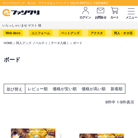
オリジナルグッズ・名入れ・アクスタならファンクリ【合計6,600円以上で送料無料】
ログイン
お問合せ
カート
メニュー
いらっしゃいませ ゲスト 様
Web deco
ユニフォーム
ペットグッズ
アクスタ
同人・オタ活
HOME
同人グッズ ノベルティ｜データ入稿｜
ボード
ボード
レビュー順
価格が安い順
価格が高い順
新着順
並び替え
9
件中
1
-
9
件表示