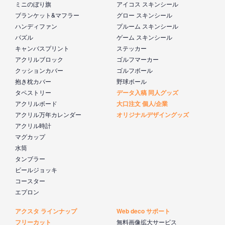
ミニのぼり旗
アイコス スキンシール
ブランケット&マフラー
グロー スキンシール
ハンディファン
プルーム スキンシール
パズル
ゲーム スキンシール
キャンバスプリント
ステッカー
アクリルブロック
ゴルフマーカー
クッションカバー
ゴルフボール
抱き枕カバー
野球ボール
タペストリー
データ入稿 同人グッズ
アクリルボード
大口注文 個人/企業
アクリル万年カレンダー
オリジナルデザイングッズ
アクリル時計
マグカップ
水筒
タンブラー
ビールジョッキ
コースター
エプロン
アクスタ ラインナップ
Web deco サポート
フリーカット
無料画像拡大サービス