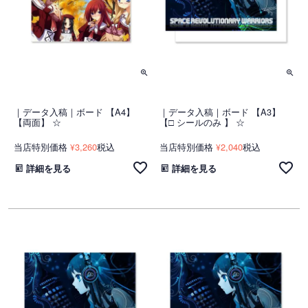
｜データ入稿｜ボード 【A4】
｜データ入稿｜ボード 【A3】
【両面】 ☆
【□ シールのみ 】 ☆
当店特別価格
3,260
税込
当店特別価格
2,040
税込
¥
¥
詳細を見る
詳細を見る