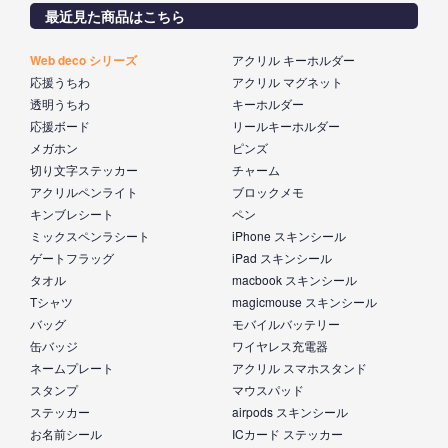
最近見た商品はこちら
Web deco シリーズ
アクリル キーホルダー
応援うちわ
アクリル マグネット
透明うちわ
キーホルダー
応援ボード
リールキーホルダー
メガホン
ピンズ
切り文字ステッカー
チャーム
アクリルペンライト
ブロックメモ
キンブレシート
ペン
ミックスペンラシート
iPhone スキンシール
ゲートフラッグ
iPad スキンシール
タオル
macbook スキンシール
Tシャツ
magicmouse スキンシール
バッグ
モバイルバッテリー
缶バッジ
ワイヤレス充電器
ネームプレート
アクリル スマホスタンド
スタンプ
マウスパッド
ステッカー
airpods スキンシール
お名前シール
ICカード ステッカー