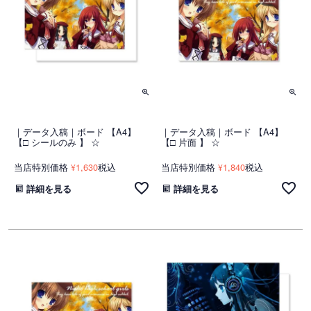
｜データ入稿｜ボード 【A4】
｜データ入稿｜ボード 【A4】
【□ シールのみ 】 ☆
【□ 片面 】 ☆
当店特別価格
1,630
税込
当店特別価格
1,840
税込
¥
¥
詳細を見る
詳細を見る