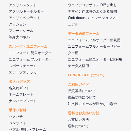
アクリルスタンド
ウェブデコデザインID呼び出し
アクリルキーホルダー
デザイン作成時のよくある質問
アクリルペンライト
Web decoシミュレーションマニ
クッション
ュアル
フレークシール
データ送信フォーム
等身大パネル
ユニフォームフルオーダー新規用
スポーツ・ユニフォーム
ユニフォームフルオーダーリピー
ユニフォーム 簡単オーダー
ター用
ユニフォーム フルオーダー
ユニフォーム簡単オーダーExcel用
スポーツチャーム
データ入稿用
スポーツステッカー
FUN-CREATEについて
名入れグッズ
ご利用ガイド
名入れギフト
品質基準について
ネームプレート
返品交換について
ナンバープレート
注文後にメールが届かない場合
手作り材料
送料とお支払い方法
ハメパチ
お支払い方法
ペンライト
送料について
パズル(無地)・フレーム