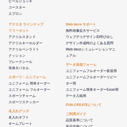
ビールジョッキ
コースター
エプロン
アクスタ ラインナップ
Web deco サポート
フリーカット
無料画像拡大サービス
アクリルスタンド
ウェブデコデザインID呼び出し
アクリルキーホルダー
デザイン作成時のよくある質問
アクリルペンライト
Web decoシミュレーションマニ
クッション
ュアル
フレークシール
データ送信フォーム
等身大パネル
ユニフォームフルオーダー新規用
スポーツ・ユニフォーム
ユニフォームフルオーダーリピー
ユニフォーム 簡単オーダー
ター用
ユニフォーム フルオーダー
ユニフォーム簡単オーダーExcel用
スポーツチャーム
データ入稿用
スポーツステッカー
FUN-CREATEについて
名入れグッズ
ご利用ガイド
名入れギフト
品質基準について
ネームプレート
返品交換について