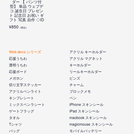
ダー 【 パンツ付
型】 単品 ウェブデ
コ 誕生日 プレゼン
ト 記念日 お祝い ギ
フト 写真 自作 ◇ID
¥
850
（税込）
Web deco シリーズ
アクリル キーホルダー
応援うちわ
アクリル マグネット
透明うちわ
キーホルダー
応援ボード
リールキーホルダー
メガホン
ピンズ
切り文字ステッカー
チャーム
アクリルペンライト
ブロックメモ
キンブレシート
ペン
ミックスペンラシート
iPhone スキンシール
ゲートフラッグ
iPad スキンシール
タオル
macbook スキンシール
Tシャツ
magicmouse スキンシール
バッグ
モバイルバッテリー