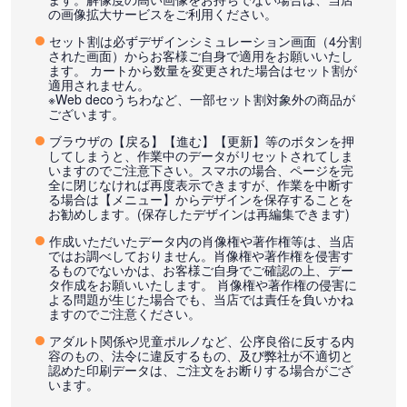
の画像拡大サービスをご利用ください。
セット割は必ずデザインシミュレーション画面（4分割
された画面）からお客様ご自身で適用をお願いいたし
ます。 カートから数量を変更された場合はセット割が
適用されません。
※Web decoうちわなど、一部セット割対象外の商品が
ございます。
ブラウザの【戻る】【進む】【更新】等のボタンを押
してしまうと、作業中のデータがリセットされてしま
いますのでご注意下さい。スマホの場合、ページを完
全に閉じなければ再度表示できますが、作業を中断す
る場合は【メニュー】からデザインを保存することを
お勧めします。(保存したデザインは再編集できます)
作成いただいたデータ内の肖像権や著作権等は、当店
ではお調べしておりません。肖像権や著作権を侵害す
るものでないかは、お客様ご自身でご確認の上、デー
タ作成をお願いいたします。 肖像権や著作権の侵害に
よる問題が生じた場合でも、当店では責任を負いかね
ますのでご注意ください。
アダルト関係や児童ポルノなど、公序良俗に反する内
容のもの、法令に違反するもの、及び弊社が不適切と
認めた印刷データは、ご注文をお断りする場合がござ
います。