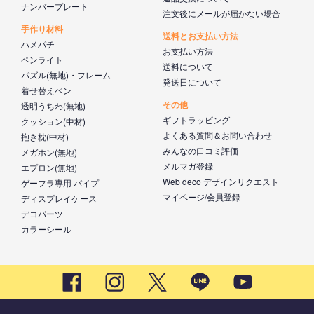
ナンバープレート
注文後にメールが届かない場合
手作り材料
送料とお支払い方法
ハメパチ
お支払い方法
ペンライト
送料について
パズル(無地)・フレーム
発送日について
着せ替えペン
その他
透明うちわ(無地)
ギフトラッピング
クッション(中材)
よくある質問＆お問い合わせ
抱き枕(中材)
みんなの口コミ評価
メガホン(無地)
メルマガ登録
エプロン(無地)
Web deco デザインリクエスト
ゲーフラ専用 パイプ
マイページ/会員登録
ディスプレイケース
デコパーツ
カラーシール