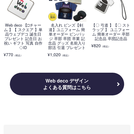
Web deco 【□チャー
名入れ ピンズ【剣
【〇 弓道 】【〇 スト
ム 】【 スクエア 】単
道】ユニフォーム 簡
ラップ 】 ユニフォー
品ウェブデコ 誕生日
単オーダー ピンバッ
ム 簡単オーダー 卒部
プレゼント 記念日 お
ジ 卒部 卒団 卒業 記
記念品 卒団記念品
祝い ギフト 写真 自作
念品 グッズ 名前入り
¥
820
（税込）
◇ID
部活 引退 プレゼント
¥
770
¥
1,020
（税込）
（税込）
Web deco デザイン
よくある質問はこちら