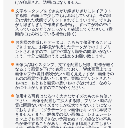
けが印刷され、透明にはなりません。
文字やスタンプをできあがり線ぎりぎりにレイアウト
する際、画面上で少しでもはみ出していれば、その部
分は切れた状態でプリントされてしまいます。できあ
がり線ぎりぎりで作成する場合は、すべてが枠の中に
入っているかどうかしっかりと確認してください。(意
図的にはみ出している場合は除く)
お客様の作成したデータは、こちらで修正することは
できません。お客様が作成したデータがそのままプリ
ントされますので、誤字や重なり順等の間違いがない
よう、十分ご確認のうえご注文をお願い致します。
画像(写真)やスタンプ、文字を配置した際、動作が軽く
なるよう画質を下げて表示しており、Web画面上では
画像やフチ(境目)部分が少々粗く見えますが、画像その
ものの画質で作成いたします。実際にプリントされた
ものは、もともと画質の悪いものでなければ、なめら
かに仕上がりますのでご安心ください。
使用する写真はなるべく大きなサイズのものをお使い
下さい。 画像を配置して拡大する際、プリント時の品
質に問題ないサイズまでしか拡大できないようになっ
ております。（グラデーション画像はキレイに再現で
きません）また、解像度の低い画像は、シミュレーシ
ョン上でも目視できない予期せぬノイズ線などの不具
合が発生することがあり、そのまま印刷されてしまい
ます。解像度の高い画像をお持ちでない場合は、当店