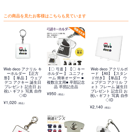
この商品を見たお客様はこちらも見ています
Web deco アクリル キ
【〇 弓道 】【〇 キー
Web deco アクリルボ
ーホルダー 【正方
ホルダー 】 ユニフォ
ード 【A5】【スタン
形】【 単品 】 ウェブ
ーム 簡単オーダー ■
ド付き】【単品】 ウ
デコ アクキー 誕生日
複数注文用■ 卒部記念
ェブデコ アクリル フ
プレゼント 記念日 お
品 卒団記念品
ォト フレーム 誕生日
祝い ギフト 写真 自作
プレゼント 記念日 お
¥
950
（税込）
◇ID
祝い ギフト 写真 自作
◇ID
¥
1,020
（税込）
¥
2,140
（税込）