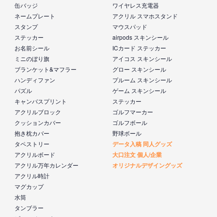
缶バッジ
ワイヤレス充電器
ネームプレート
アクリル スマホスタンド
スタンプ
マウスパッド
ステッカー
airpods スキンシール
お名前シール
ICカード ステッカー
ミニのぼり旗
アイコス スキンシール
ブランケット&マフラー
グロー スキンシール
ハンディファン
プルーム スキンシール
パズル
ゲーム スキンシール
キャンバスプリント
ステッカー
アクリルブロック
ゴルフマーカー
クッションカバー
ゴルフボール
抱き枕カバー
野球ボール
タペストリー
データ入稿 同人グッズ
アクリルボード
大口注文 個人/企業
アクリル万年カレンダー
オリジナルデザイングッズ
アクリル時計
マグカップ
水筒
タンブラー