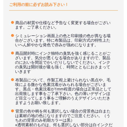
ご利用の前に必ずお読み下さい！
商品の材質や仕様など予告なく変更する場合がござい
ます。ご了承ください。
シミュレーション画面上の色と印刷後の色が異なる場
合がございます。特に布製品は、印刷方式の特性上た
いへん鮮やかな発色で赤みが強めになります。
商品開封時にインク独特の臭気を強く感じることがご
ざいます。気分が悪くなる場合がありますので、製品
のにおいを間近でかいだりしないでください。インク
の臭気は開封後が最も強く、時間とともにおさまって
いきます
布製品について、作製工程上避けられない黒点や、毛
埃による微かな色素沈着がみられる場合がございま
す。黒点・色素沈着が1mm程度の場合は正常品として
出荷致します事をご了承下さい。色の薄いデザインほ
ど目立ってしまう事をご理解のうえデザインいただき
ますようお願い致します。
背景の色や柄を何も選択しない場合の背景色は白また
は素材の地の色になりますのでご注意ください。（う
ちわの背景のみ初期カラーは黒）
※透明素材のものは、何も選択しない部分は白インクだ