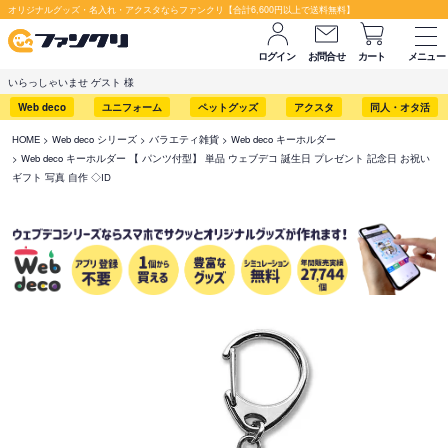
オリジナルグッズ・名入れ・アクスタならファンクリ【合計6,600円以上で送料無料】
ログイン
お問合せ
カート
メニュー
いらっしゃいませ ゲスト 様
Web deco
ユニフォーム
ペットグッズ
アクスタ
同人・オタ活
HOME
Web deco シリーズ
バラエティ雑貨
Web deco キーホルダー
Web deco キーホルダー 【 パンツ付型】 単品 ウェブデコ 誕生日 プレゼント 記念日 お祝い
ギフト 写真 自作 ◇ID