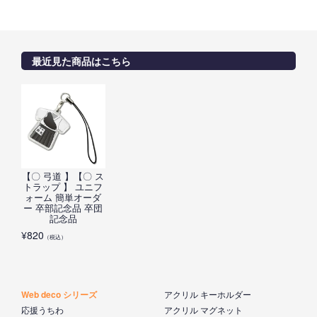
最近見た商品はこちら
【〇 弓道 】【〇 ス
トラップ 】 ユニフ
ォーム 簡単オーダ
ー 卒部記念品 卒団
記念品
¥
820
（税込）
Web deco シリーズ
アクリル キーホルダー
応援うちわ
アクリル マグネット