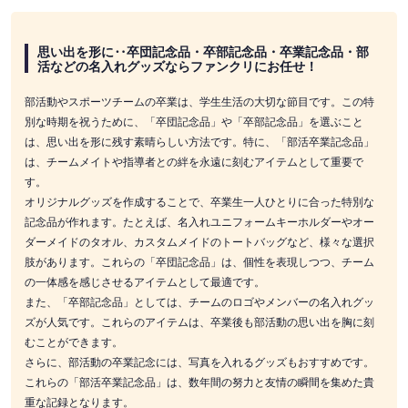
思い出を形に‥卒団記念品・卒部記念品・卒業記念品・部
活などの名入れグッズならファンクリにお任せ！
部活動やスポーツチームの卒業は、学生生活の大切な節目です。この特
別な時期を祝うために、「卒団記念品」や「卒部記念品」を選ぶこと
は、思い出を形に残す素晴らしい方法です。特に、「部活卒業記念品」
は、チームメイトや指導者との絆を永遠に刻むアイテムとして重要で
す。
オリジナルグッズを作成することで、卒業生一人ひとりに合った特別な
記念品が作れます。たとえば、名入れユニフォームキーホルダーやオー
ダーメイドのタオル、カスタムメイドのトートバッグなど、様々な選択
肢があります。これらの「卒団記念品」は、個性を表現しつつ、チーム
の一体感を感じさせるアイテムとして最適です。
また、「卒部記念品」としては、チームのロゴやメンバーの名入れグッ
ズが人気です。これらのアイテムは、卒業後も部活動の思い出を胸に刻
むことができます。
さらに、部活動の卒業記念には、写真を入れるグッズもおすすめです。
これらの「部活卒業記念品」は、数年間の努力と友情の瞬間を集めた貴
重な記録となります。