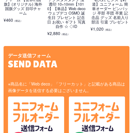
旗】(オリジナル) 海外
透印 10×10mm【101
道】ユニフォーム 簡
国旗グッズ 目印チャ
0】【単品】Web deco
単オーダー ピンバッ
ーム
ウェブデコ OSMO 誕
ジ 卒部 卒団 卒業 記
生日 プレゼント 記念
念品 グッズ 名前入り
¥
460
（税込）
日 お祝い ギフト 写真
部活 引退 プレゼント
自作 ☆ ◇ID
¥
1,020
（税込）
¥
2,880
（税込）
データ送信フォーム
SEND DATA
※商品名に「Web deco」「フリーカット」と記載がある商品は
画像データを送信する必要はございません。