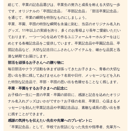
総じて、卒業の記念品選びは、卒業生の努力と成長を称える大切な一歩
です。オリジナルの「卒団記念品」「卒部記念品」「部活卒業記念品」
を通じて、卒業の瞬間を特別なものにしましょう。
卒業、卒園、卒団の特別な瞬間を永遠に刻む、当店のオリジナル名入れ
グッズ。11年以上の実績を誇り、多くのお客様より長年ご愛顧いただい
ております。一つ一つ心を込めて作るユニフォームキーホルダーをはじ
めとする各種記念品をご提供しています。卒業記念品や卒園記念品、卒
団記念品など、大切な記念日にふさわしいアイテムを、確かな品質と迅
速な納期でお届けします。
部活を頑張るお子さんへの贈り物に
毎日部活やクラブ活動を休まず頑張ってきたお子さまへ、青春の大切な
思い出を形に残してあげませんか？名前や日付、メッセージなどを入れ
た特別な記念品で、卒部・卒団の思い出を色褪せることなく残します。
卒業・卒園をするお子さまへの記念に
お子様の一生に一度の卒業・卒園の節目に、感謝と記念を込めたオリジ
ナル名入れグッズはいかがですか？お子様の名前、卒業日、心温まるメ
ッセージを刻んだ卒業記念品や卒園記念品は、素敵な成長の思い出を形
に残すことができます。
感謝の気持ちを伝えたい先生や先輩へのプレゼントに
「卒業記念品」として、学校でお世話になった先生や指導者、先輩方へ