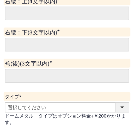
右腰：上(4文字以内)
(
必
須
)
右腰：下(3文字以内)
(
必
須
)
袴(後)(3文字以内)
(
必
須
)
タイプ
(
必
ドームメタル タイプはオプション料金+￥200かかりま
須
す。
)