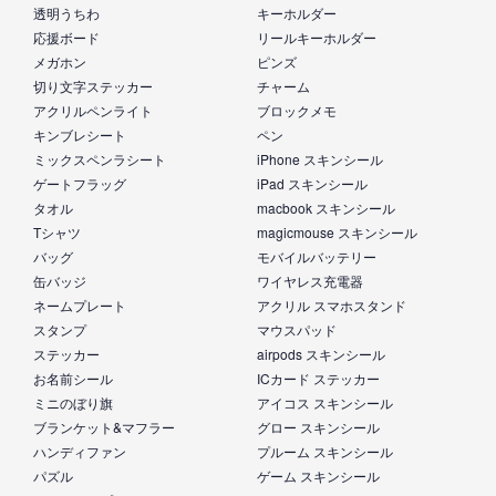
透明うちわ
キーホルダー
応援ボード
リールキーホルダー
メガホン
ピンズ
切り文字ステッカー
チャーム
アクリルペンライト
ブロックメモ
キンブレシート
ペン
ミックスペンラシート
iPhone スキンシール
ゲートフラッグ
iPad スキンシール
タオル
macbook スキンシール
Tシャツ
magicmouse スキンシール
バッグ
モバイルバッテリー
缶バッジ
ワイヤレス充電器
ネームプレート
アクリル スマホスタンド
スタンプ
マウスパッド
ステッカー
airpods スキンシール
お名前シール
ICカード ステッカー
ミニのぼり旗
アイコス スキンシール
ブランケット&マフラー
グロー スキンシール
ハンディファン
プルーム スキンシール
パズル
ゲーム スキンシール