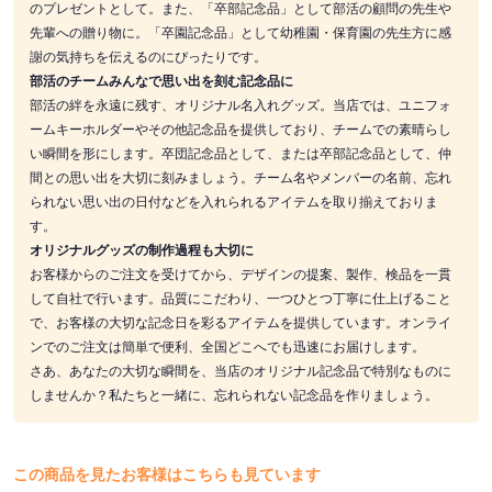
のプレゼントとして。また、「卒部記念品」として部活の顧問の先生や
先輩への贈り物に。「卒園記念品」として幼稚園・保育園の先生方に感
謝の気持ちを伝えるのにぴったりです。
部活のチームみんなで思い出を刻む記念品に
部活の絆を永遠に残す、オリジナル名入れグッズ。当店では、ユニフォ
ームキーホルダーやその他記念品を提供しており、チームでの素晴らし
い瞬間を形にします。卒団記念品として、または卒部記念品として、仲
間との思い出を大切に刻みましょう。チーム名やメンバーの名前、忘れ
られない思い出の日付などを入れられるアイテムを取り揃えておりま
す。
オリジナルグッズの制作過程も大切に
お客様からのご注文を受けてから、デザインの提案、製作、検品を一貫
して自社で行います。品質にこだわり、一つひとつ丁寧に仕上げること
で、お客様の大切な記念日を彩るアイテムを提供しています。オンライ
ンでのご注文は簡単で便利、全国どこへでも迅速にお届けします。
さあ、あなたの大切な瞬間を、当店のオリジナル記念品で特別なものに
しませんか？私たちと一緒に、忘れられない記念品を作りましょう。
この商品を見たお客様はこちらも見ています