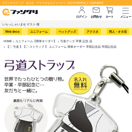
オリジナルグッズ・名入れ・アクスタならファンクリ【合計6,600円以上で送料無料】
ログイン
お問合せ
カート
メニュー
いらっしゃいませ ゲスト 様
Web deco
ユニフォーム
ペットグッズ
アクスタ
同人・オタ活
HOME
ユニフォーム【簡単オーダー】
弓道グッズ 卒業 記念 品
【〇 弓道 】【〇 ストラップ 】 ユニフォーム 簡単オーダー 卒部記念品 卒団記念品