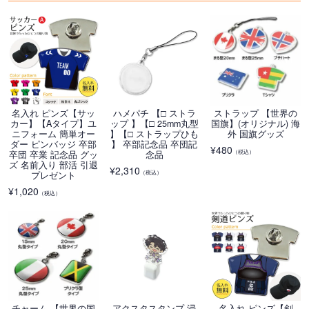
名入れ ピンズ【サッ
ハメパチ 【□ ストラ
ストラップ 【世界の
カー】【Aタイプ】ユ
ップ 】【□ 25mm丸型
国旗】(オリジナル) 海
ニフォーム 簡単オー
】【□ ストラップひも
外 国旗グッズ
ダー ピンバッジ 卒部
】 卒部記念品 卒団記
¥
480
（税込）
卒団 卒業 記念品 グッ
念品
ズ 名前入り 部活 引退
¥
2,310
（税込）
プレゼント
¥
1,020
（税込）
チャーム 【世界の国
アクスタスタンプ 浸
名入れ ピンズ【剣