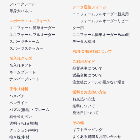
フレークシール
データ送信フォーム
等身大パネル
ユニフォームフルオーダー新規用
スポーツ・ユニフォーム
ユニフォームフルオーダーリピー
ユニフォーム 簡単オーダー
ター用
ユニフォーム フルオーダー
ユニフォーム簡単オーダーExcel用
スポーツチャーム
データ入稿用
スポーツステッカー
FUN-CREATEについて
名入れグッズ
ご利用ガイド
名入れギフト
品質基準について
ネームプレート
返品交換について
ナンバープレート
注文後にメールが届かない場合
手作り材料
送料とお支払い方法
ハメパチ
お支払い方法
ペンライト
送料について
パズル(無地)・フレーム
発送日について
着せ替えペン
その他
透明うちわ(無地)
ギフトラッピング
クッション(中材)
よくある質問＆お問い合わせ
抱き枕(中材)