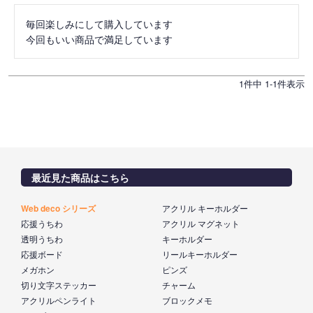
毎回楽しみにして購入しています

今回もいい商品で満足しています
1
件中
1
-
1
件表示
最近見た商品はこちら
Web deco シリーズ
アクリル キーホルダー
応援うちわ
アクリル マグネット
透明うちわ
キーホルダー
応援ボード
リールキーホルダー
メガホン
ピンズ
切り文字ステッカー
チャーム
アクリルペンライト
ブロックメモ