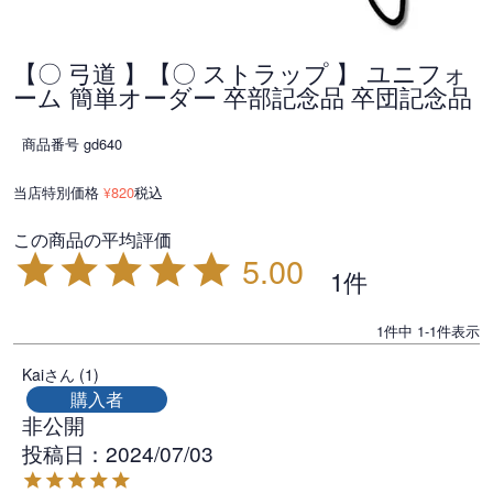
【〇 弓道 】【〇 ストラップ 】 ユニフォ
ーム 簡単オーダー 卒部記念品 卒団記念品
商品番号
gd640
当店特別価格
820
税込
¥
5.00
1
1
件中
1
-
1
件表示
Kai
1
購入者
非公開
投稿日
2024/07/03