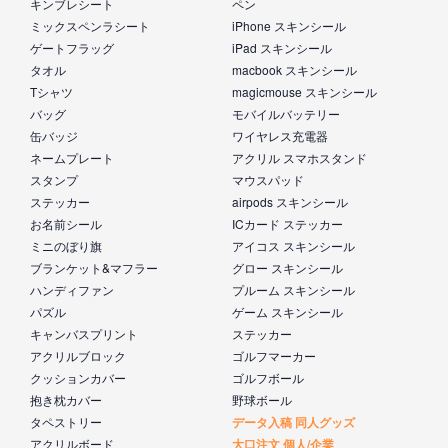
キンブレシート
ペン
ミックスペンラシート
iPhone スキンシール
ゲートフラッグ
iPad スキンシール
タオル
macbook スキンシール
Tシャツ
magicmouse スキンシール
バッグ
モバイルバッテリー
缶バッジ
ワイヤレス充電器
ネームプレート
アクリル スマホスタンド
スタンプ
マウスパッド
ステッカー
airpods スキンシール
お名前シール
ICカード ステッカー
ミニのぼり旗
アイコス スキンシール
ブランケット&マフラー
グロー スキンシール
ハンディファン
プルーム スキンシール
パズル
ゲーム スキンシール
キャンバスプリント
ステッカー
アクリルブロック
ゴルフマーカー
クッションカバー
ゴルフボール
抱き枕カバー
野球ボール
タペストリー
データ入稿 同人グッズ
アクリルボード
大口注文 個人/企業