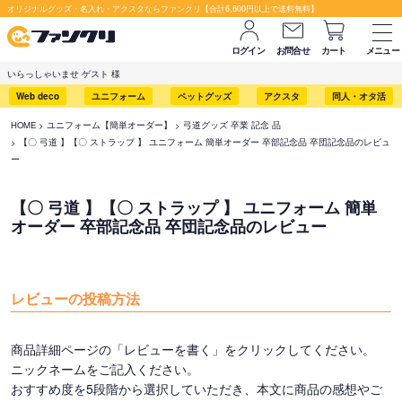
オリジナルグッズ・名入れ・アクスタならファンクリ【合計6,600円以上で送料無料】
ログイン
お問合せ
カート
メニュー
いらっしゃいませ ゲスト 様
Web deco
ユニフォーム
ペットグッズ
アクスタ
同人・オタ活
HOME
ユニフォーム【簡単オーダー】
弓道グッズ 卒業 記念 品
【〇 弓道 】【〇 ストラップ 】 ユニフォーム 簡単オーダー 卒部記念品 卒団記念品のレビュ
ー
【〇 弓道 】【〇 ストラップ 】 ユニフォーム 簡単
オーダー 卒部記念品 卒団記念品のレビュー
レビューの投稿方法
商品詳細ページの「レビューを書く」をクリックしてください。
ニックネームをご記入ください。
おすすめ度を5段階から選択していただき、本文に商品の感想やご