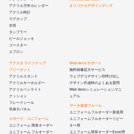
アクリル万年カレンダー
オリジナルデザイングッズ
アクリル時計
マグカップ
水筒
タンブラー
ビールジョッキ
コースター
エプロン
アクスタ ラインナップ
Web deco サポート
フリーカット
無料画像拡大サービス
アクリルスタンド
ウェブデコデザインID呼び出し
アクリルキーホルダー
デザイン作成時のよくある質問
アクリルペンライト
Web decoシミュレーションマニ
クッション
ュアル
フレークシール
データ送信フォーム
等身大パネル
ユニフォームフルオーダー新規用
スポーツ・ユニフォーム
ユニフォームフルオーダーリピー
ユニフォーム 簡単オーダー
ター用
ユニフォーム フルオーダー
ユニフォーム簡単オーダーExcel用