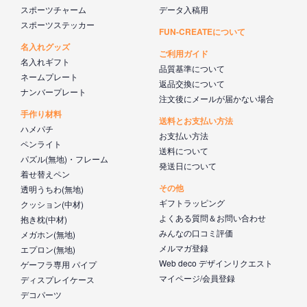
スポーツチャーム
データ入稿用
スポーツステッカー
FUN-CREATEについて
名入れグッズ
ご利用ガイド
名入れギフト
品質基準について
ネームプレート
返品交換について
ナンバープレート
注文後にメールが届かない場合
手作り材料
送料とお支払い方法
ハメパチ
お支払い方法
ペンライト
送料について
パズル(無地)・フレーム
発送日について
着せ替えペン
その他
透明うちわ(無地)
ギフトラッピング
クッション(中材)
よくある質問＆お問い合わせ
抱き枕(中材)
みんなの口コミ評価
メガホン(無地)
メルマガ登録
エプロン(無地)
Web deco デザインリクエスト
ゲーフラ専用 パイプ
マイページ/会員登録
ディスプレイケース
デコパーツ