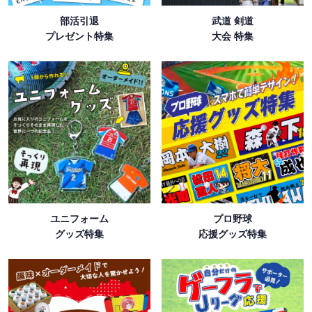
部活引退
武道 剣道
プレゼント特集
大会 特集
ユニフォーム
プロ野球
グッズ特集
応援グッズ特集