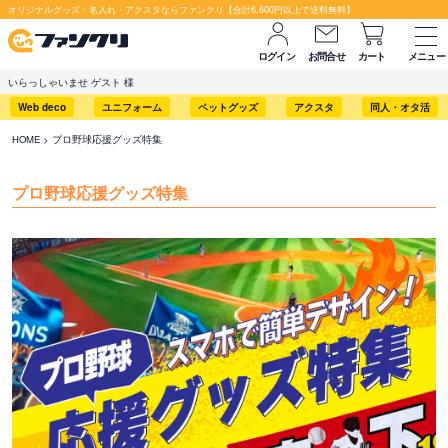
オリジナルグッズ・名入れ・アクスタならファンクリ【合計6,600円以上で送料無料】
ログイン
お問合せ
カート
メニュー
いらっしゃいませ ゲスト 様
Web deco
ユニフォーム
ペットグッズ
アクスタ
同人・オタ活
HOME
プロ野球応援グッズ特集
プロ野球応援グッズ特集