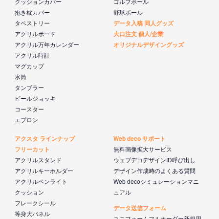
クッションカバー
ゴルフボール
抱き枕カバー
野球ボール
タペストリー
データ入稿 同人グッズ
アクリルボード
大口注文 個人/企業
アクリル万年カレンダー
オリジナルデザイングッズ
アクリル時計
マグカップ
水筒
タンブラー
ビールジョッキ
コースター
エプロン
アクスタ ラインナップ
Web deco サポート
フリーカット
無料画像拡大サービス
アクリルスタンド
ウェブデコデザインID呼び出し
アクリルキーホルダー
デザイン作成時のよくある質問
アクリルペンライト
Web decoシミュレーションマニ
クッション
ュアル
フレークシール
データ送信フォーム
等身大パネル
ユニフォームフルオーダー新規用