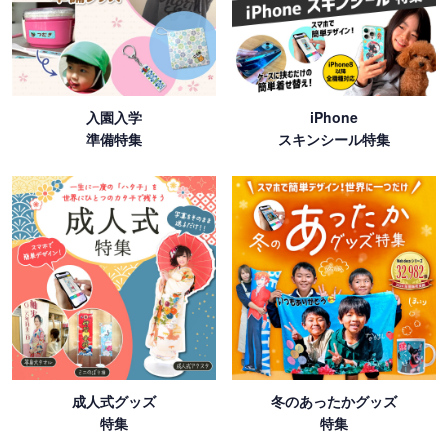
入園入学
iPhone
準備特集
スキンシール特集
成人式グッズ
冬のあったかグッズ
特集
特集