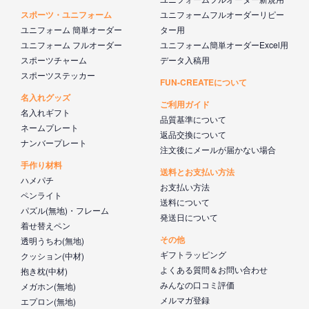
スポーツ・ユニフォーム
ユニフォームフルオーダーリピー
ユニフォーム 簡単オーダー
ター用
ユニフォーム フルオーダー
ユニフォーム簡単オーダーExcel用
スポーツチャーム
データ入稿用
スポーツステッカー
FUN-CREATEについて
名入れグッズ
ご利用ガイド
名入れギフト
品質基準について
ネームプレート
返品交換について
ナンバープレート
注文後にメールが届かない場合
手作り材料
送料とお支払い方法
ハメパチ
お支払い方法
ペンライト
送料について
パズル(無地)・フレーム
発送日について
着せ替えペン
その他
透明うちわ(無地)
ギフトラッピング
クッション(中材)
よくある質問＆お問い合わせ
抱き枕(中材)
みんなの口コミ評価
メガホン(無地)
メルマガ登録
エプロン(無地)