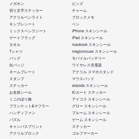
メガホン
ピンズ
切り文字ステッカー
チャーム
アクリルペンライト
ブロックメモ
キンブレシート
ペン
ミックスペンラシート
iPhone スキンシール
ゲートフラッグ
iPad スキンシール
タオル
macbook スキンシール
Tシャツ
magicmouse スキンシール
バッグ
モバイルバッテリー
缶バッジ
ワイヤレス充電器
ネームプレート
アクリル スマホスタンド
スタンプ
マウスパッド
ステッカー
airpods スキンシール
お名前シール
ICカード ステッカー
ミニのぼり旗
アイコス スキンシール
ブランケット&マフラー
グロー スキンシール
ハンディファン
プルーム スキンシール
パズル
ゲーム スキンシール
キャンバスプリント
ステッカー
アクリルブロック
ゴルフマーカー