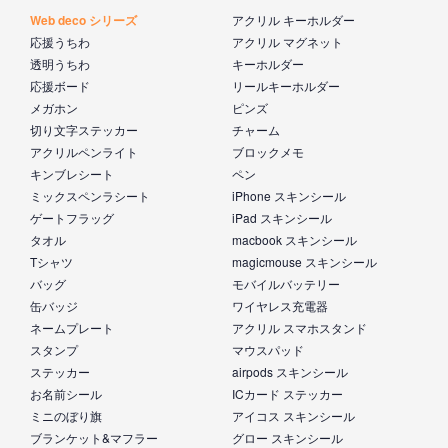
Web deco シリーズ
アクリル キーホルダー
応援うちわ
アクリル マグネット
透明うちわ
キーホルダー
応援ボード
リールキーホルダー
メガホン
ピンズ
切り文字ステッカー
チャーム
アクリルペンライト
ブロックメモ
キンブレシート
ペン
ミックスペンラシート
iPhone スキンシール
ゲートフラッグ
iPad スキンシール
タオル
macbook スキンシール
Tシャツ
magicmouse スキンシール
バッグ
モバイルバッテリー
缶バッジ
ワイヤレス充電器
ネームプレート
アクリル スマホスタンド
スタンプ
マウスパッド
ステッカー
airpods スキンシール
お名前シール
ICカード ステッカー
ミニのぼり旗
アイコス スキンシール
ブランケット&マフラー
グロー スキンシール