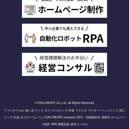
© FUN-CREATE Co.,Ltd. All Rights Reserved.
ファンサうちわ
推し活 グッズ
オリジナルグッズ 作成
アクスタ
アクキー
ペットグッズ
同人
グッズ 作成
ポスターフレーム
FUN-CREATE overseas
SEO・AI検索対策
西尾市 ホームペー
ジ制作
RPA 業務支援
経営コンサル