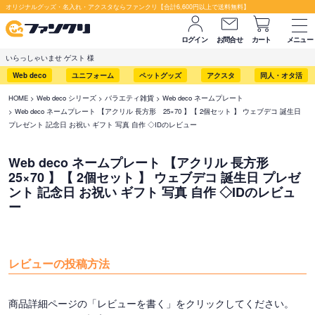
オリジナルグッズ・名入れ・アクスタならファンクリ【合計6,600円以上で送料無料】
ログイン
お問合せ
カート
メニュー
いらっしゃいませ ゲスト 様
Web deco
ユニフォーム
ペットグッズ
アクスタ
同人・オタ活
HOME
Web deco シリーズ
バラエティ雑貨
Web deco ネームプレート
Web deco ネームプレート 【アクリル 長方形 25×70 】【 2個セット 】 ウェブデコ 誕生日
プレゼント 記念日 お祝い ギフト 写真 自作 ◇IDのレビュー
Web deco ネームプレート 【アクリル 長方形
25×70 】【 2個セット 】 ウェブデコ 誕生日 プレゼ
ント 記念日 お祝い ギフト 写真 自作 ◇IDのレビュ
ー
レビューの投稿方法
商品詳細ページの「レビューを書く」をクリックしてください。