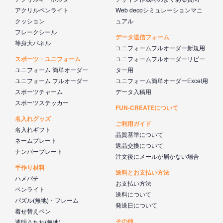
アクリルペンライト
Web decoシミュレーションマニ
クッション
ュアル
フレークシール
データ送信フォーム
等身大パネル
ユニフォームフルオーダー新規用
スポーツ・ユニフォーム
ユニフォームフルオーダーリピー
ユニフォーム 簡単オーダー
ター用
ユニフォーム フルオーダー
ユニフォーム簡単オーダーExcel用
スポーツチャーム
データ入稿用
スポーツステッカー
FUN-CREATEについて
名入れグッズ
ご利用ガイド
名入れギフト
品質基準について
ネームプレート
返品交換について
ナンバープレート
注文後にメールが届かない場合
手作り材料
送料とお支払い方法
ハメパチ
お支払い方法
ペンライト
送料について
パズル(無地)・フレーム
発送日について
着せ替えペン
その他
透明うちわ(無地)