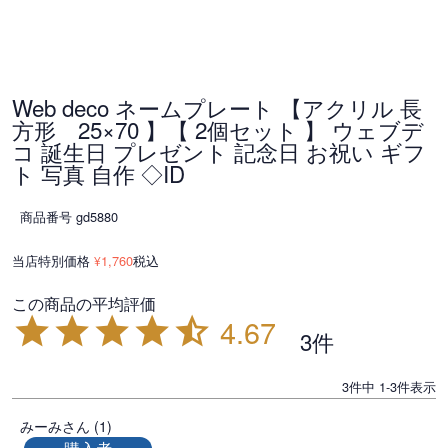
Web deco ネームプレート 【アクリル 長
方形 25×70 】【 2個セット 】 ウェブデ
コ 誕生日 プレゼント 記念日 お祝い ギフ
ト 写真 自作 ◇ID
商品番号
gd5880
当店特別価格
1,760
税込
¥
4.67
3
3
件中
1
-
3
件表示
みーみ
1