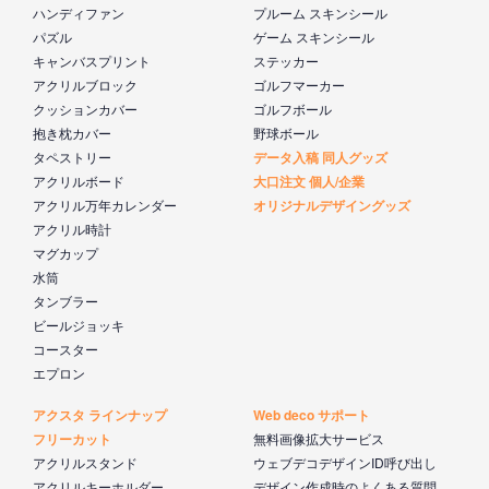
ハンディファン
プルーム スキンシール
パズル
ゲーム スキンシール
キャンバスプリント
ステッカー
アクリルブロック
ゴルフマーカー
クッションカバー
ゴルフボール
抱き枕カバー
野球ボール
タペストリー
データ入稿 同人グッズ
アクリルボード
大口注文 個人/企業
アクリル万年カレンダー
オリジナルデザイングッズ
アクリル時計
マグカップ
水筒
タンブラー
ビールジョッキ
コースター
エプロン
アクスタ ラインナップ
Web deco サポート
フリーカット
無料画像拡大サービス
アクリルスタンド
ウェブデコデザインID呼び出し
アクリルキーホルダー
デザイン作成時のよくある質問