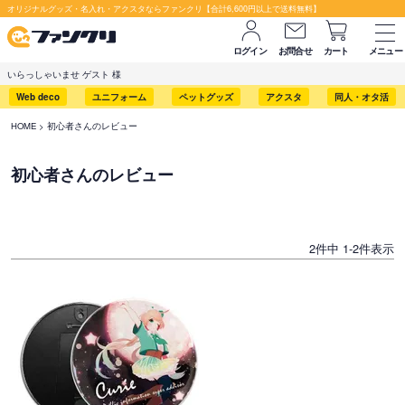
オリジナルグッズ・名入れ・アクスタならファンクリ【合計6,600円以上で送料無料】
ログイン
お問合せ
カート
メニュー
いらっしゃいませ ゲスト 様
Web deco
ユニフォーム
ペットグッズ
アクスタ
同人・オタ活
HOME
初心者さんのレビュー
初心者さんのレビュー
2
件中
1
-
2
件表示