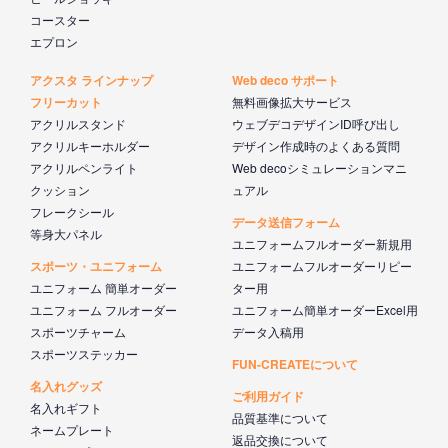
コースター
エプロン
アクスタ ラインナップ
Web deco サポート
フリーカット
無料画像拡大サービス
アクリルスタンド
ウェブデコデザインID呼び出し
アクリルキーホルダー
デザイン作成時のよくある質問
アクリルペンライト
Web decoシミュレーションマニ
クッション
ュアル
フレークシール
データ送信フォーム
等身大パネル
ユニフォームフルオーダー新規用
スポーツ・ユニフォーム
ユニフォームフルオーダーリピー
ユニフォーム 簡単オーダー
ター用
ユニフォーム フルオーダー
ユニフォーム簡単オーダーExcel用
スポーツチャーム
データ入稿用
スポーツステッカー
FUN-CREATEについて
名入れグッズ
ご利用ガイド
名入れギフト
品質基準について
ネームプレート
返品交換について