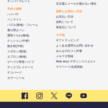
ナンバープレート
注文後にメールが届かない場合
手作り材料
送料とお支払い方法
ハメパチ
お支払い方法
ペンライト
送料について
パズル(無地)・フレーム
発送日について
着せ替えペン
その他
透明うちわ(無地)
ギフトラッピング
クッション(中材)
よくある質問＆お問い合わせ
抱き枕(中材)
みんなの口コミ評価
メガホン(無地)
メルマガ登録
エプロン(無地)
Web deco デザインリクエスト
ゲーフラ専用 パイプ
マイページ/会員登録
ディスプレイケース
デコパーツ
カラーシール