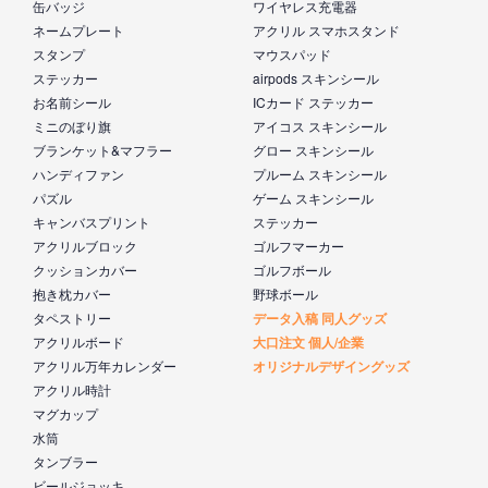
缶バッジ
ワイヤレス充電器
ネームプレート
アクリル スマホスタンド
スタンプ
マウスパッド
ステッカー
airpods スキンシール
お名前シール
ICカード ステッカー
ミニのぼり旗
アイコス スキンシール
ブランケット&マフラー
グロー スキンシール
ハンディファン
プルーム スキンシール
パズル
ゲーム スキンシール
キャンバスプリント
ステッカー
アクリルブロック
ゴルフマーカー
クッションカバー
ゴルフボール
抱き枕カバー
野球ボール
タペストリー
データ入稿 同人グッズ
アクリルボード
大口注文 個人/企業
アクリル万年カレンダー
オリジナルデザイングッズ
アクリル時計
マグカップ
水筒
タンブラー
ビールジョッキ